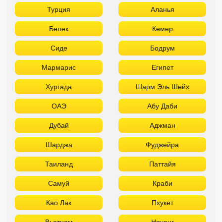
Турция
Аланья
Белек
Кемер
Сиде
Бодрум
Мармарис
Египет
Хургада
Шарм Эль Шейх
ОАЭ
Абу Даби
Дубай
Аджман
Шарджа
Фуджейра
Таиланд
Паттайя
Самуй
Краби
Као Лак
Пхукет
Вьетнам
Нячанг