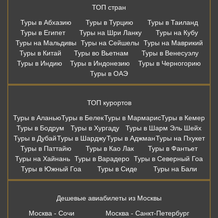
ТОП стран
Туры в Абхазию
Туры в Турцию
Туры в Таиланд
Туры в Египет
Туры на Шри Ланку
Туры на Кубу
Туры на Мальдивы
Туры на Сейшелы
Туры на Маврикий
Туры в Китай
Туры во Вьетнам
Туры в Венесуэлу
Туры в Индию
Туры в Индонезию
Туры в Черногорию
Туры в ОАЭ
ТОП курортов
Туры в Аланью
Туры в Белек
Туры в Мармарис
Туры в Кемер
Туры в Бодрум
Туры в Хургаду
Туры в Шарм Эль Шейх
Туры в Дубай
Туры в Шарджу
Туры в Аджман
Туры на Пхукет
Туры в Паттайю
Туры в Као Лак
Туры в Фантьет
Туры на Хайнань
Туры в Варадеро
Туры в Северный Гоа
Туры в Южный Гоа
Туры в Сиде
Туры на Бали
Дешевые авиабилеты из Москвы
Москва - Сочи
Москва - Санкт-Петербург