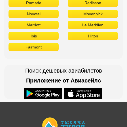
Ramada
Radisson
Novotel
Movenpick
Marriott
Le Meridien
Ibis
Hilton
Fairmont
Поиск дешевых авиабилетов
Приложение от Авиасейлс
Доступно в
Загрузите в