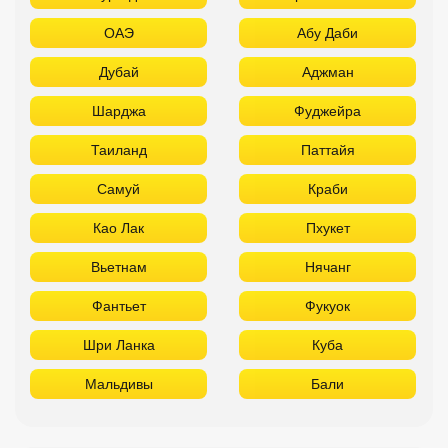
ОАЭ
Абу Даби
Дубай
Аджман
Шарджа
Фуджейра
Таиланд
Паттайя
Самуй
Краби
Као Лак
Пхукет
Вьетнам
Нячанг
Фантьет
Фукуок
Шри Ланка
Куба
Мальдивы
Бали