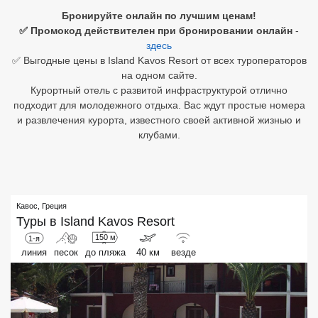
Бронируйте онлайн по лучшим ценам!
Египет
✅ Промокод действителен при бронировании онлайн
-
здесь
Куба
✅ Выгодные цены в Island Kavos Resort от всех туроператоров
на одном сайте.
Шри Ланка
Курортный отель с развитой инфраструктурой отлично
подходит для молодежного отдыха. Вас ждут простые номера
Бали
и развлечения курорта, известного своей активной жизнью и
клубами.
Вьетнам
Хайнань
Северный Гоа
Кавос
,
Греция
Туры в
Island Kavos Resort
Южный Гоа
150 м
1-я
линия
песок
до пляжа
40 км
везде
Занзибар
Абхазия
Большой Сочи