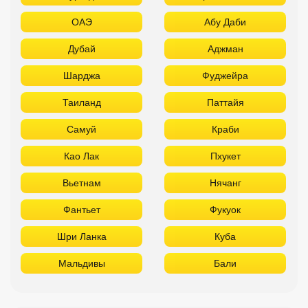
ОАЭ
Абу Даби
Дубай
Аджман
Шарджа
Фуджейра
Таиланд
Паттайя
Самуй
Краби
Као Лак
Пхукет
Вьетнам
Нячанг
Фантьет
Фукуок
Шри Ланка
Куба
Мальдивы
Бали