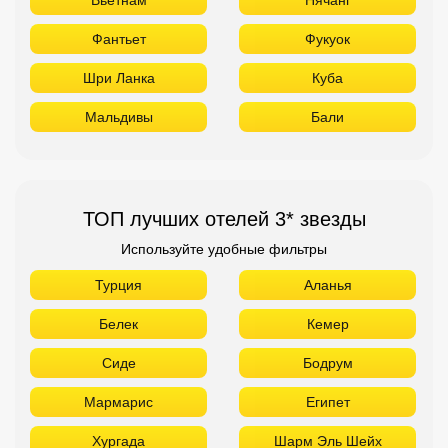
Фантьет
Фукуок
Шри Ланка
Куба
Мальдивы
Бали
ТОП лучших отелей 3* звезды
Используйте удобные фильтры
Турция
Аланья
Белек
Кемер
Сиде
Бодрум
Мармарис
Египет
Хургада
Шарм Эль Шейх