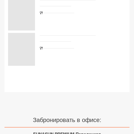
Сетевые отели Турции
Сетевые отели Египта
Сетевые отели ОАЭ
Сетевые отели Таиланда
Сетевые отели Шри Ланки
Сетевые отели Вьетнама
Сетевые отели Мальдив
Сетевые отели Бали
Забронировать в офисе:
Сетевые отели Сейшел
Сетевые отели Маврикия