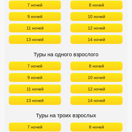
7 ночей
8 ночей
Кав Мин Воды
9 ночей
10 ночей
Экскурсионные туры
11 ночей
12 ночей
VIP отели 5 звезд
13 ночей
14 ночей
ТОП 10 лучших отелей 5*
Туры на одного взрослого
ТОП 10 недорогих отелей
7 ночей
8 ночей
5*
9 ночей
10 ночей
Лучшие отели 4* звезды
11 ночей
12 ночей
Недорогие отели 4*
звезды
13 ночей
14 ночей
Лучшие отели 3* звезды
Туры на троих взрослых
Недорогие отели 3*
звезды
7 ночей
8 ночей