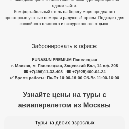
одном сайте.
Египет
Комфортабельный отель на берегу моря предлагает
просторные уютные номера и радушный прием. Подходит для
Куба
спокойного пляжного и экскурсионного отдыха.
Шри Ланка
Бали
Забронировать в офисе:
Вьетнам
FUN&SUN PREMIUM Павелецкая
г. Москва, м. Павелецкая, Зацепский Вал, 14 оф. 208
Хайнань
☎ +7(499)11-33-403
|
☎ +7(925)400-04-24
✅ Время работы: Пн-Пт 10:00-19:00 Сб-Вс 11:00-16:00
Северный Гоа
Южный Гоа
Узнайте цены на туры с
Занзибар
авиаперелетом из Москвы
Абхазия
Туры на двоих взрослых
Большой Сочи