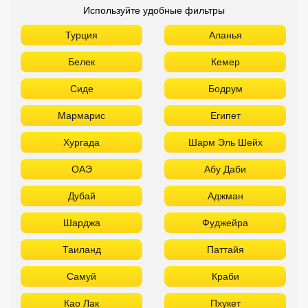
Используйте удобные фильтры
Турция
Аланья
Белек
Кемер
Сиде
Бодрум
Мармарис
Египет
Хургада
Шарм Эль Шейх
ОАЭ
Абу Даби
Дубай
Аджман
Шарджа
Фуджейра
Таиланд
Паттайя
Самуй
Краби
Као Лак
Пхукет