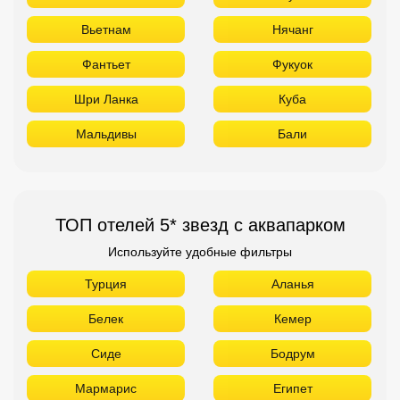
Вьетнам
Нячанг
Фантьет
Фукуок
Шри Ланка
Куба
Мальдивы
Бали
ТОП отелей 5* звезд с аквапарком
Используйте удобные фильтры
Турция
Аланья
Белек
Кемер
Сиде
Бодрум
Мармарис
Египет