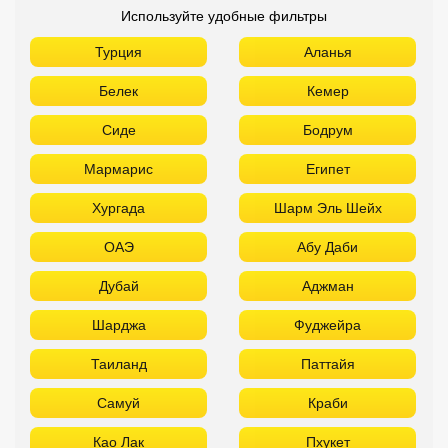
Используйте удобные фильтры
Турция
Аланья
Белек
Кемер
Сиде
Бодрум
Мармарис
Египет
Хургада
Шарм Эль Шейх
ОАЭ
Абу Даби
Дубай
Аджман
Шарджа
Фуджейра
Таиланд
Паттайя
Самуй
Краби
Као Лак
Пхукет