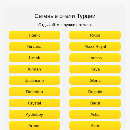
Сетевые отели Турции
Отдыхайте в лучших отелях
Titanic
Rixos
Nirvana
Maxx Royal
Limak
Larissa
Kirman
Kaya
Justiniano
Gloria
Dobedan
Delphin
Crystal
Barut
Aydınbey
Aska
Armas
Akra