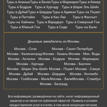
Туры в Аланью
Туры в Белек
Туры в Мармарис
Туры в Кемер
Туры в Бодрум
Туры в Хургаду
Туры в Шарм Эль Шейх
Туры в Дубай
Туры в Шарджу
Туры в Аджман
Туры на Пхукет
Туры в Паттайю
Туры в Као Лак
Туры в Фантьет
Туры на Хайнань
Туры в Варадеро
Туры в Северный Гоа
Туры в Южный Гоа
Туры в Сиде
Туры на Бали
Дешевые авиабилеты из Москвы
Москва - Сочи
Москва - Санкт-Петербург
Москва - Калининград
Москва - Казань
Москва - Мин. Воды
Москва - Анталья
Москва - Бодрум
Москва - Мармарис
Москва - Хургада
Москва - Бангкок
Москва - Шарм-Эль-Шейх
Москва - Пхукет
Москва - Самуи
Москва - Дубай
Москва - Шарджа
Москва - Коломбо
Москва - Гоа
Москва - Мале
Москва - Бали
Москва - Стамбул
Москва - Белград
Вся информация, размещённая на сайте, носит информационный
характер и не является публичной офертой. Правила и условия
предоставления услуг в отелях, в том числе концепция питания,