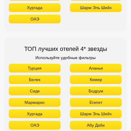
Хургада
Шарм Эль Шейх
ОАЭ
ТОП лучших отелей 4* звезды
Используйте удобные фильтры
Турция
Аланья
Белек
Кемер
Сиде
Бодрум
Мармарис
Египет
Хургада
Шарм Эль Шейх
ОАЭ
Абу Даби