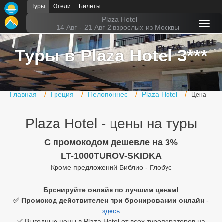
Туры
Отели
Билеты
Главная
Plaza Hotel
14 Авг
-
21 Авг
2 взрослых
из Москвы
Горящие туры
Туры в Plaza Hotel 3***
Туры в Турцию
Туры в Египет
Главная
Греция
Пелопоннес
Plaza Hotel
Цена
Туры в ОАЭ
Plaza Hotel - цены на туры
Офис г. Москва
Помощь
C промокодом дешевле на 3%
LT-1000TUROV-SKIDKA
Подборки отелей
Кроме предложений Библио - Глобус
Турция
Бронируйте онлайн по лучшим ценам!
✅ Промокод действителен при бронировании онлайн
-
Таиланд
здесь
ОАЭ
✅ Выгодные цены в Plaza Hotel от всех туроператоров на