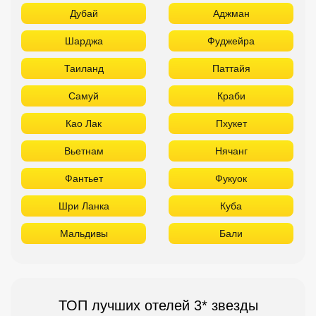
Дубай
Аджман
Шарджа
Фуджейра
Таиланд
Паттайя
Самуй
Краби
Као Лак
Пхукет
Вьетнам
Нячанг
Фантьет
Фукуок
Шри Ланка
Куба
Мальдивы
Бали
ТОП лучших отелей 3* звезды