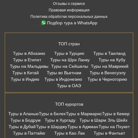
Отзывы о сервисе
Правовая информация
Политика обработки персональных данных
Подбор тура в WhatsApp
ТОП стран
Туры в Абхазию
Туры в Турцию
Туры в Таиланд
Туры в Египет
Туры на Шри Ланку
Туры на Кубу
Туры на Мальдивы
Туры на Сейшелы
Туры на Маврикий
Туры в Китай
Туры во Вьетнам
Туры в Венесуэлу
Туры в Индию
Туры в Индонезию
Туры в Черногорию
Туры в ОАЭ
ТОП курортов
Туры в Аланью
Туры в Белек
Туры в Мармарис
Туры в Кемер
Туры в Бодрум
Туры в Хургаду
Туры в Шарм Эль Шейх
Туры в Дубай
Туры в Шарджу
Туры в Аджман
Туры на Пхукет
Туры в Паттайю
Туры в Као Лак
Туры в Фантьет