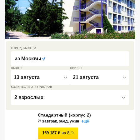
Кав Мин Воды
Экскурсионные туры
VIP отели 5 звезд
ТОП 10 лучших отелей 5*
ГОРОД ВЫЛЕТА
из
Москвы
ТОП 10 недорогих отелей
ВЫЛЕТ
ПРИЛЕТ
5*
13 августа
21 августа
Лучшие отели 4* звезды
КОЛИЧЕСТВО ТУРИСТОВ
Недорогие отели 4*
2 взрослых
звезды
Стандартный (корпус 2)
Лучшие отели 3* звезды
Завтрак, обед, ужин
ещё
Недорогие отели 3*
159 187
₽
на
8
звезды