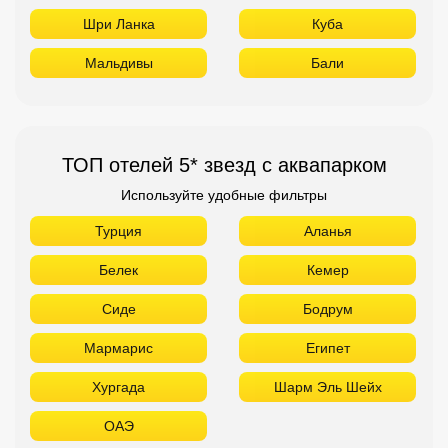
Шри Ланка
Куба
Мальдивы
Бали
ТОП отелей 5* звезд с аквапарком
Используйте удобные фильтры
Турция
Аланья
Белек
Кемер
Сиде
Бодрум
Мармарис
Египет
Хургада
Шарм Эль Шейх
ОАЭ