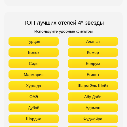
ТОП лучших отелей 4* звезды
Используйте удобные фильтры
Турция
Аланья
Белек
Кемер
Сиде
Бодрум
Мармарис
Египет
Хургада
Шарм Эль Шейх
ОАЭ
Абу Даби
Дубай
Аджман
Шарджа
Фуджейра