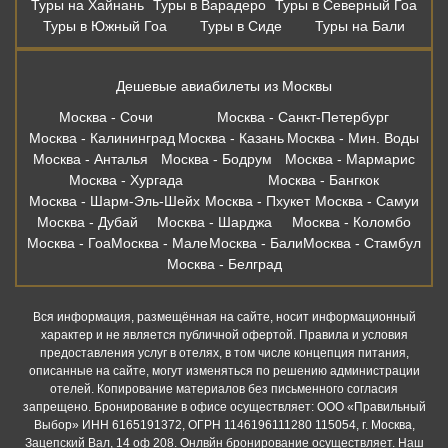
Туры на Хайнань
Туры в Варадеро
Туры в Северный Гоа
Туры в Южный Гоа
Туры в Сиде
Туры на Бали
Дешевые авиабилеты из Москвы
Москва - Сочи
Москва - Санкт-Петербург
Москва - Калининград
Москва - Казань
Москва - Мин. Воды
Москва - Анталья
Москва - Бодрум
Москва - Мармарис
Москва - Хургада
Москва - Бангкок
Москва - Шарм-Эль-Шейх
Москва - Пхукет
Москва - Самуи
Москва - Дубай
Москва - Шарджа
Москва - Коломбо
Москва - Гоа
Москва - Мале
Москва - Бали
Москва - Стамбул
Москва - Белград
Вся информация, размещённая на сайте, носит информационный
характер и не является публичной офертой. Правила и условия
предоставления услуг в отелях, в том числе концепция питания,
описанные на сайте, могут изменяться по решению администрации
отелей. Копирование материалов без письменного согласия
запрещено. Бронирование в офисе осуществляет: ООО «Правильный
Выбор» ИНН 6165191372, ОГРН 1146196111280 115054, г. Москва,
Зацепский Вал, 14 оф 208. Онлвйн бронирование осуществляет. Наш