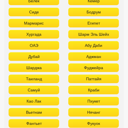
Белек
Кемер
Сиде
Бодрум
Мармарис
Египет
Хургада
Шарм Эль Шейх
ОАЭ
Абу Даби
Дубай
Аджман
Шарджа
Фуджейра
Таиланд
Паттайя
Самуй
Краби
Као Лак
Пхукет
Вьетнам
Нячанг
Фантьет
Фукуок