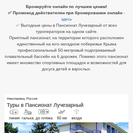
Бронируйте онлайн по лучшим ценам!
Египет
✅ Промокод действителен при бронировании онлайн
-
здесь
Куба
✅ Выгодные цены в Пансионат Лучезарный от всех
туроператоров на одном сайте.
Шри Ланка
Приятный пансионат, на территории которого расположен
единственный на юго-западном побережье Крыма
Бали
профессиональный 50-метровый подогреваемый
плавательный бассейн на 6 дорожек. Помимо этого пансионат
Вьетнам
имеет множество спортивных площадок и возможностей для
досуга детей и взрослых.
Хайнань
Северный Гоа
Южный Гоа
Николаевка
,
Россия
Туры в
Пансионат Лучезарный
Занзибар
150 м
2-я
Абхазия
линия
галька
до пляжа
60 км
везде
Большой Сочи