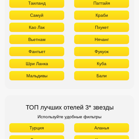
Таиланд
Паттайя
Самуй
Краби
Као Лак
Пхукет
Вьетнам
Нячанг
Фантьет
Фукуок
Шри Ланка
Куба
Мальдивы
Бали
ТОП лучших отелей 3* звезды
Используйте удобные фильтры
Турция
Аланья