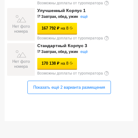
Возможны доплаты от туроператора
?
Сетевые отели Турции
Улучшенный Корпус 1
Завтрак, обед, ужин
ещё
Сетевые отели Египта
Нет фото
167 792
₽
на
8
Сетевые отели ОАЭ
номера
Возможны доплаты от туроператора
?
Сетевые отели Таиланда
Стандартный Корпус 3
Завтрак, обед, ужин
ещё
Нет фото
Сетевые отели Шри Ланки
170 138
₽
на
8
номера
Возможны доплаты от туроператора
?
Сетевые отели Вьетнама
Показать ещё
2
варианта
размещения
Сетевые отели Мальдив
Сетевые отели Бали
Сетевые отели Сейшел
Сетевые отели Маврикия