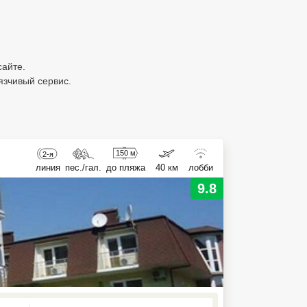
сайте.
язчивый сервис.
150 м
2-я
линия
пес./гал.
до пляжа
40 км
лобби
9.8
ed , press Down to open the menu,