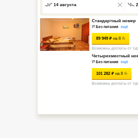
14 августа
Кав Мин Воды
Стандартный номер
Экскурсионные туры
Без питания
ещё
VIP отели 5 звезд
89 949
₽
на
8
ТОП 10 лучших отелей 5*
Возможны доплаты от ту
Четырехместный но
Без питания
ещё
ТОП 10 недорогих отелей
5*
101 282
₽
на
8
Лучшие отели 4* звезды
Возможны доплаты от ту
Недорогие отели 4*
звезды
Лучшие отели 3* звезды
Недорогие отели 3*
звезды