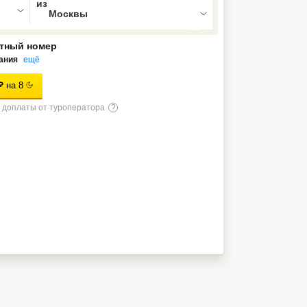
тный номер
ания
ещё
₽
на
8
доплаты от туроператора
?