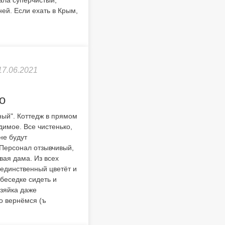
ала суперчистый,
ней. Если ехать в Крым,
17.06.2021
о
ный". Коттедж в прямом
димое. Все чистенько,
не будут
 Персонал отзывчивый,
вая дама. Из всех
 единственный цветёт и
 беседке сидеть и
озяйка даже
о вернёмся (ъ