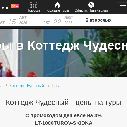
new
леты
Помощь
Горящие туры
Офис м. Павелецкая
АВГ
АВГ
15
22
БТ
СБТ
2026
2026
ры в Коттедж Чудес
а
Коттедж Чудесный
Цена
Коттедж Чудесный - цены на туры
C промокодом дешевле на 3%
LT-1000TUROV-SKIDKA