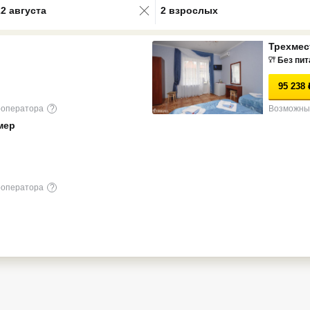
22 августа
2 взрослых
Трехмес
Без пит
95 238
роператора
?
Возможны 
мер
роператора
?