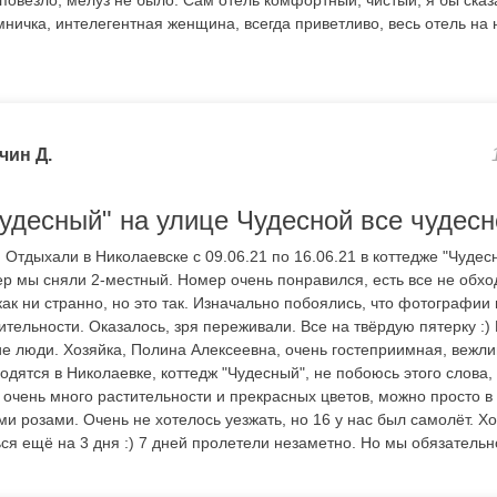
 повезло, мелуз не было. Сам отель комфортный, чистый, я бы сказ
ничка, интелегентная женщина, всегда приветливо, весь отель на 
чин Д.
Чудесный" на улице Чудесной все чудесн
 Отдыхали в Николаевске с 09.06.21 по 16.06.21 в коттедже "Чудес
р мы сняли 2-местный. Номер очень понравился, есть все не обхо
ак ни странно, но это так. Изначально побоялись, что фотографии 
ительности. Оказалось, зря переживали. Все на твёрдую пятерку :)
е люди. Хозяйка, Полина Алексеевна, очень гостеприимная, вежли
одятся в Николаевке, коттедж "Чудесный", не побоюсь этого слова,
а очень много растительности и прекрасных цветов, можно просто в
и розами. Очень не хотелось уезжать, но 16 у нас был самолёт. Х
ся ещё на 3 дня :) 7 дней пролетели незаметно. Но мы обязательн