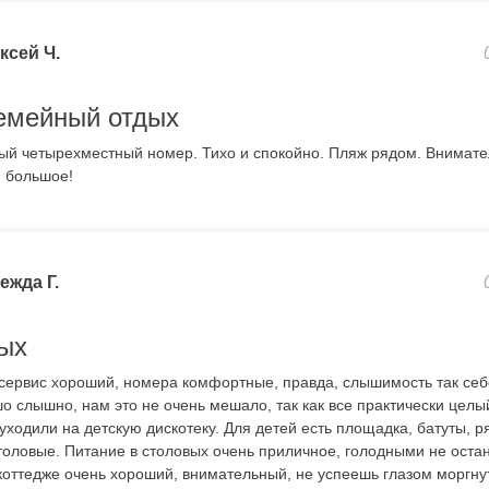
ксей Ч.
емейный отдых
ый четырехместный номер. Тихо и спокойно. Пляж рядом. Внимате
м большое!
ежда Г.
ых
сервис хороший, номера комфортные, правда, слышимость так себе
о слышно, нам это не очень мешало, так как все практически целы
уходили на детскую дискотеку. Для детей есть площадка, батуты, р
толовые. Питание в столовых очень приличное, голодными не оста
коттедже очень хороший, внимательный, не успеешь глазом моргнут