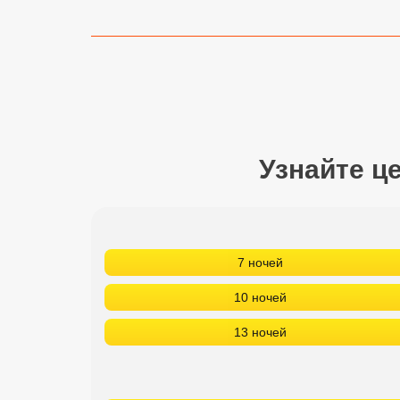
Сетевые отели Турции
Сетевые отели Египта
Сетевые отели ОАЭ
Сетевые отели Таиланда
Узнайте ц
Сетевые отели Шри Ланки
Сетевые отели Вьетнама
7 ночей
Сетевые отели Мальдив
10 ночей
Сетевые отели Бали
13 ночей
Сетевые отели Сейшел
Сетевые отели Маврикия