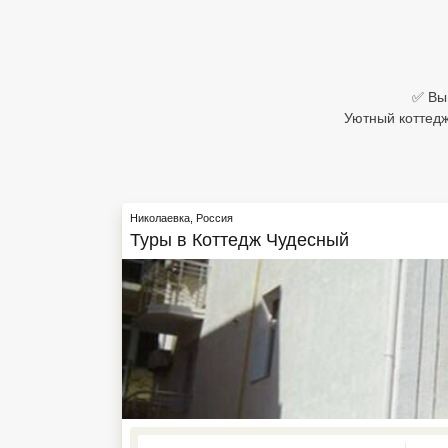
Египет
Куба
✅ Выг
Шри Ланка
Уютный коттедж
Бали
Вьетнам
Николаевка
,
Россия
Хайнань
Туры в
Коттедж Чудесный
Северный Гоа
Южный Гоа
Занзибар
Абхазия
Большой Сочи