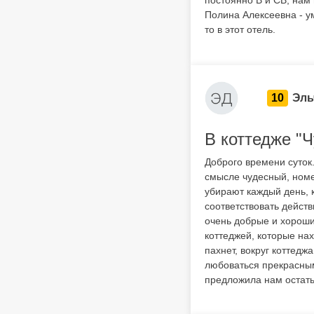
постоянно В и СВ, нам
Полина Алексеевна - ум
то в этот отель.
10
Эль
В коттедже "
Доброго времени суток.
смысле чудесный, номе
убирают каждый день, к
соответствовать действ
очень добрые и хороши
коттеджей, которые нах
пахнет, вокруг коттедж
любоваться прекрасным
предложила нам остать