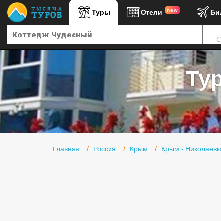
new
Туры
Отели
Би
Главная
С
Горящие туры
Туры в Турцию
Ту
Туры в Египет
Туры в ОАЭ
Офис г. Москва
Помощь
Главная
Россия
Крым
Крым - Николаевк
Подборки отелей
Турция
Таиланд
ОАЭ