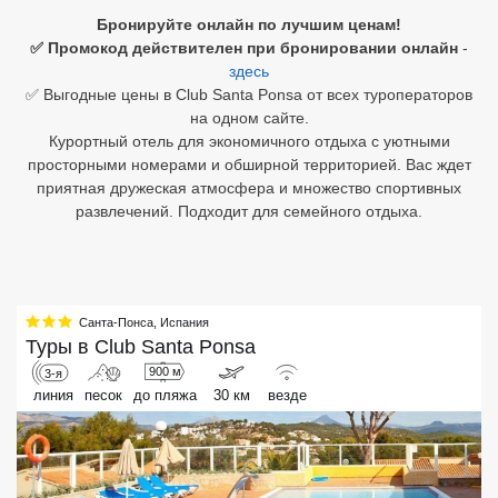
Бронируйте онлайн по лучшим ценам!
Египет
✅ Промокод действителен при бронировании онлайн
-
здесь
Куба
✅ Выгодные цены в Club Santa Ponsa от всех туроператоров
на одном сайте.
Шри Ланка
Курортный отель для экономичного отдыха с уютными
просторными номерами и обширной территорией. Вас ждет
Бали
приятная дружеская атмосфера и множество спортивных
развлечений. Подходит для семейного отдыха.
Вьетнам
Хайнань
Северный Гоа
Санта-Понса
,
Испания
Туры в
Club Santa Ponsa
Южный Гоа
900 м
3-я
линия
песок
до пляжа
30 км
везде
Занзибар
Абхазия
Большой Сочи