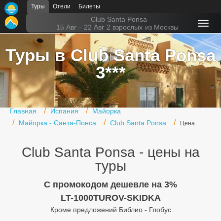
Туры
Отели
Билеты
Главная
Club Santa Ponsa
15 Авг
-
22 Авг
2 взрослых
из Москвы
Горящие туры
Туры в Club Santa Ponsa
Туры в Турцию
3***
Туры в Египет
Туры в ОАЭ
Главная
Испания
Майорка
Офис г. Москва
Майорка - Санта-Понса
Club Santa Ponsa
Цена
Помощь
Club Santa Ponsa - цены на
Подборки отелей
туры
Турция
C промокодом дешевле на 3%
LT-1000TUROV-SKIDKA
Таиланд
Кроме предложений Библио - Глобус
ОАЭ