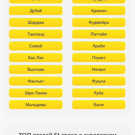
Дубай
Аджман
Шарджа
Фуджейра
Таиланд
Паттайя
Самуй
Краби
Као Лак
Пхукет
Вьетнам
Нячанг
Фантьет
Фукуок
Шри Ланка
Куба
Мальдивы
Бали