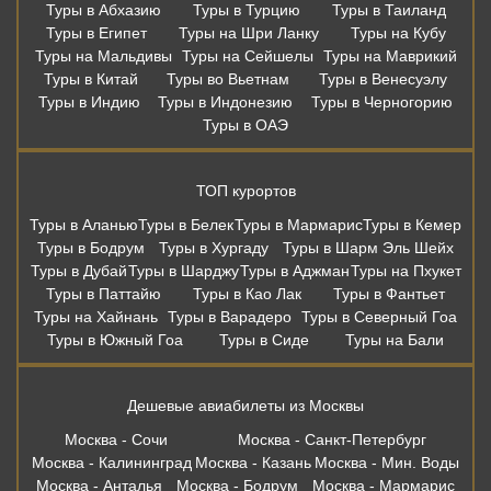
Туры в Абхазию
Туры в Турцию
Туры в Таиланд
Туры в Египет
Туры на Шри Ланку
Туры на Кубу
Туры на Мальдивы
Туры на Сейшелы
Туры на Маврикий
Туры в Китай
Туры во Вьетнам
Туры в Венесуэлу
Туры в Индию
Туры в Индонезию
Туры в Черногорию
Туры в ОАЭ
ТОП курортов
Туры в Аланью
Туры в Белек
Туры в Мармарис
Туры в Кемер
Туры в Бодрум
Туры в Хургаду
Туры в Шарм Эль Шейх
Туры в Дубай
Туры в Шарджу
Туры в Аджман
Туры на Пхукет
Туры в Паттайю
Туры в Као Лак
Туры в Фантьет
Туры на Хайнань
Туры в Варадеро
Туры в Северный Гоа
Туры в Южный Гоа
Туры в Сиде
Туры на Бали
Дешевые авиабилеты из Москвы
Москва - Сочи
Москва - Санкт-Петербург
Москва - Калининград
Москва - Казань
Москва - Мин. Воды
Москва - Анталья
Москва - Бодрум
Москва - Мармарис