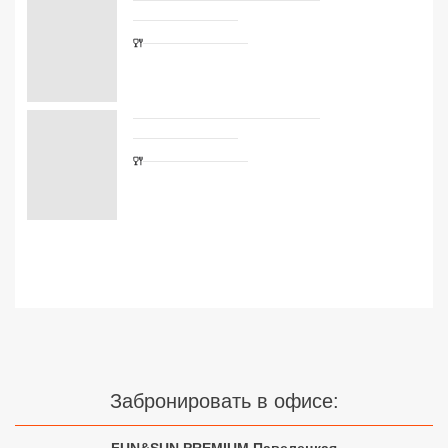
Сетевые отели Турции
Сетевые отели Египта
Сетевые отели ОАЭ
Сетевые отели Таиланда
Сетевые отели Шри Ланки
Сетевые отели Вьетнама
Сетевые отели Мальдив
Сетевые отели Бали
Забронировать в офисе:
Сетевые отели Сейшел
Сетевые отели Маврикия