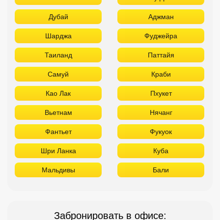
Дубай
Аджман
Шарджа
Фуджейра
Таиланд
Паттайя
Самуй
Краби
Као Лак
Пхукет
Вьетнам
Нячанг
Фантьет
Фукуок
Шри Ланка
Куба
Мальдивы
Бали
Забронировать в офисе: