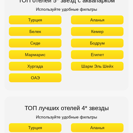
ТОП отелей 5* звезд с аквапарком
Используйте удобные фильтры
Турция
Аланья
Белек
Кемер
Сиде
Бодрум
Мармарис
Египет
Хургада
Шарм Эль Шейх
ОАЭ
ТОП лучших отелей 4* звезды
Используйте удобные фильтры
Турция
Аланья