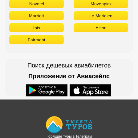
Novotel
Movenpick
Marriott
Le Meridien
Ibis
Hilton
Fairmont
Поиск дешевых авиабилетов
Приложение от Авиасейлс
Доступно в
Загрузите в
Горящие туры в Телеграм