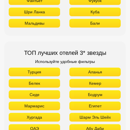
Фантьет
Фукуок
Шри Ланка
Куба
Мальдивы
Бали
ТОП лучших отелей 3* звезды
Используйте удобные фильтры
Турция
Аланья
Белек
Кемер
Сиде
Бодрум
Мармарис
Египет
Хургада
Шарм Эль Шейх
ОАЭ
Абу Даби