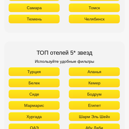
Самара
Томск
Тюмень
Челябинск
ТОП отелей 5* звезд
Используйте удобные фильтры
Турция
Аланья
Белек
Кемер
Сиде
Бодрум
Мармарис
Египет
Хургада
Шарм Эль Шейх
ОАЭ
Абу Даби