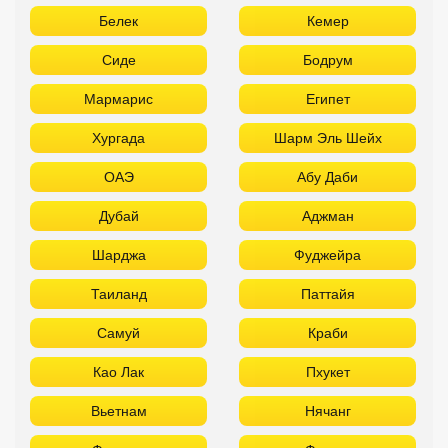
Белек
Кемер
Сиде
Бодрум
Мармарис
Египет
Хургада
Шарм Эль Шейх
ОАЭ
Абу Даби
Дубай
Аджман
Шарджа
Фуджейра
Таиланд
Паттайя
Самуй
Краби
Као Лак
Пхукет
Вьетнам
Нячанг