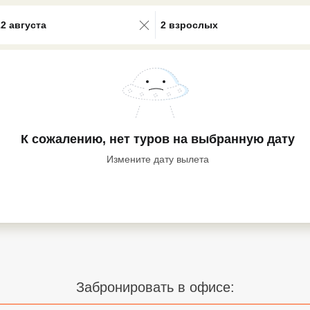
0 results available. Select is focus
22 августа
2 взрослых
К сожалению, нет туров
на выбранную дату
Измените дату вылета
Забронировать в офисе: