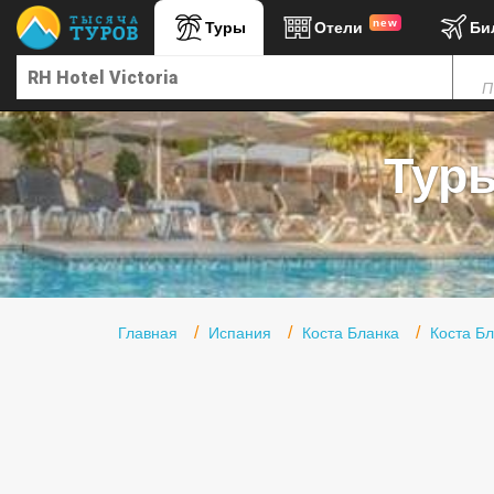
new
Туры
Отели
Би
Главная
П
Горящие туры
Туры в Турцию
Туры
Туры в Египет
Туры в ОАЭ
Офис г. Москва
Помощь
Главная
Испания
Коста Бланка
Коста Б
Подборки отелей
Турция
Таиланд
ОАЭ