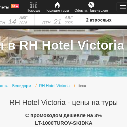
new
леты
Помощь
Горящие туры
Офис м. Павелецкая
АВГ
АВГ
14
21
ТН
ПТН
2026
2026
 в RH Hotel Victoria 
ланка - Бенидорм
RH Hotel Victoria
Цена
RH Hotel Victoria - цены на туры
C промокодом дешевле на 3%
LT-1000TUROV-SKIDKA