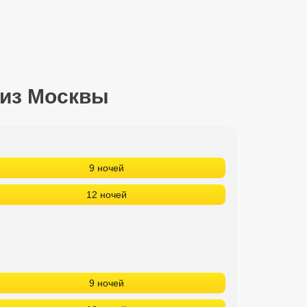
 из Москвы
9 ночей
12 ночей
9 ночей