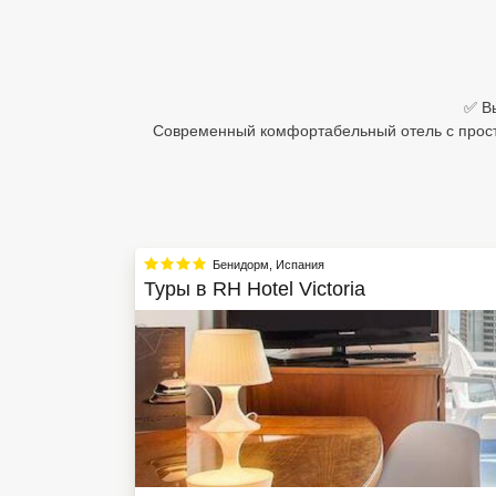
Египет
Куба
✅ Вы
Шри Ланка
Современный комфортабельный отель с просто
Бали
Вьетнам
Хайнань
Бенидорм
,
Испания
Туры в
RH Hotel Victoria
Северный Гоа
Южный Гоа
Занзибар
Абхазия
Большой Сочи