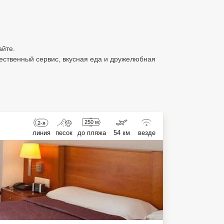
айте.
ественный сервис, вкусная еда и дружелюбная
250 м
2-я
линия
песок
до пляжа
54 км
везде