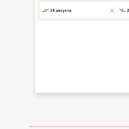
Кав Мин Воды
14 августа
Экскурсионные туры
VIP отели 5 звезд
ТОП 10 лучших отелей 5*
ТОП 10 недорогих отелей
5*
Лучшие отели 4* звезды
Недорогие отели 4*
звезды
Лучшие отели 3* звезды
Недорогие отели 3*
звезды