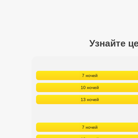
Сетевые отели Турции
Сетевые отели Египта
Сетевые отели ОАЭ
Узнайте ц
Сетевые отели Таиланда
Сетевые отели Шри Ланки
7 ночей
Сетевые отели Вьетнама
10 ночей
Сетевые отели Мальдив
13 ночей
Сетевые отели Бали
Сетевые отели Сейшел
7 ночей
Сетевые отели Маврикия