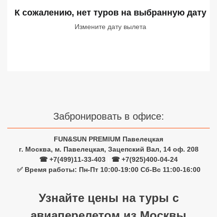
Сетевые отели Турции
К сожалению, нет туров
на выбранную дату
Измените дату вылета
Сетевые отели Египта
Сетевые отели ОАЭ
Сетевые отели Таиланда
Сетевые отели Шри Ланки
Забронировать в офисе:
Сетевые отели Вьетнама
FUN&SUN PREMIUM Павелецкая
г. Москва, м. Павелецкая, Зацепский Вал, 14 оф. 208
Сетевые отели Мальдив
☎ +7(499)11-33-403
|
☎ +7(925)400-04-24
✅ Время работы: Пн-Пт 10:00-19:00 Сб-Вс 11:00-16:00
Сетевые отели Бали
Сетевые отели Сейшел
Узнайте цены на туры с
авиаперелетом из Москвы
Сетевые отели Маврикия