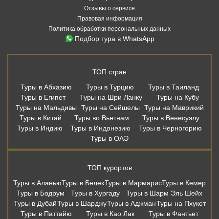
Отзывы о сервисе
Правовая информация
Политика обработки персональных данных
Подбор тура в WhatsApp
ТОП стран
Туры в Абхазию
Туры в Турцию
Туры в Таиланд
Туры в Египет
Туры на Шри Ланку
Туры на Кубу
Туры на Мальдивы
Туры на Сейшелы
Туры на Маврикий
Туры в Китай
Туры во Вьетнам
Туры в Венесуэлу
Туры в Индию
Туры в Индонезию
Туры в Черногорию
Туры в ОАЭ
ТОП курортов
Туры в Аланью
Туры в Белек
Туры в Мармарис
Туры в Кемер
Туры в Бодрум
Туры в Хургаду
Туры в Шарм Эль Шейх
Туры в Дубай
Туры в Шарджу
Туры в Аджман
Туры на Пхукет
Туры в Паттайю
Туры в Као Лак
Туры в Фантьет