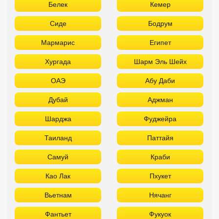
Белек
Кемер
Сиде
Бодрум
Мармарис
Египет
Хургада
Шарм Эль Шейх
ОАЭ
Абу Даби
Дубай
Аджман
Шарджа
Фуджейра
Таиланд
Паттайя
Самуй
Краби
Као Лак
Пхукет
Вьетнам
Нячанг
Фантьет
Фукуок