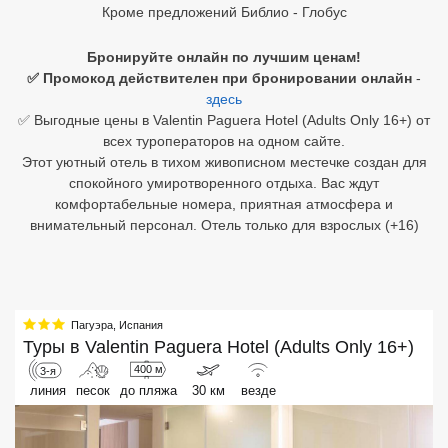
Кроме предложений Библио - Глобус
Египет
Бронируйте онлайн по лучшим ценам!
Куба
✅ Промокод действителен при бронировании онлайн
-
здесь
Шри Ланка
✅ Выгодные цены в Valentin Paguera Hotel (Adults Only 16+) от
всех туроператоров на одном сайте.
Бали
Этот уютный отель в тихом живописном местечке создан для
спокойного умиротворенного отдыха. Вас ждут
Вьетнам
комфортабельные номера, приятная атмосфера и
внимательный персонал. Отель только для взрослых (+16)
Хайнань
Северный Гоа
Южный Гоа
Пагуэра
,
Испания
Туры в
Valentin Paguera Hotel (Adults Only 16+)
Занзибар
400 м
3-я
линия
песок
до пляжа
30 км
везде
Абхазия
Большой Сочи