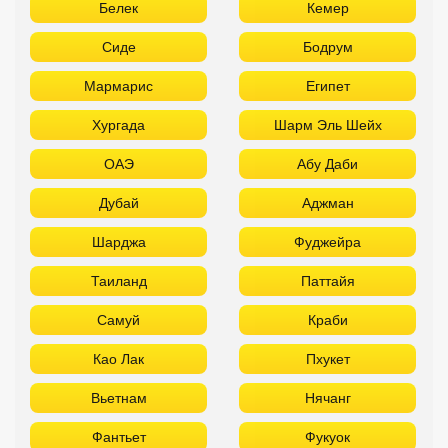
Белек
Кемер
Сиде
Бодрум
Мармарис
Египет
Хургада
Шарм Эль Шейх
ОАЭ
Абу Даби
Дубай
Аджман
Шарджа
Фуджейра
Таиланд
Паттайя
Самуй
Краби
Као Лак
Пхукет
Вьетнам
Нячанг
Фантьет
Фукуок