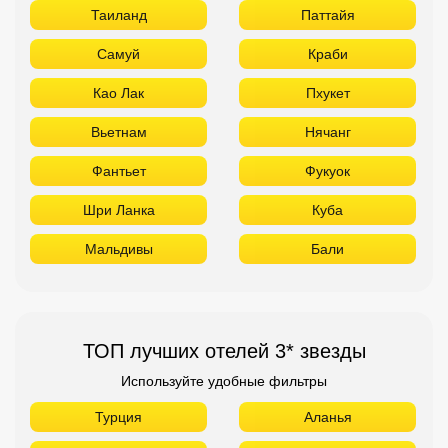
Таиланд
Паттайя
Самуй
Краби
Као Лак
Пхукет
Вьетнам
Нячанг
Фантьет
Фукуок
Шри Ланка
Куба
Мальдивы
Бали
ТОП лучших отелей 3* звезды
Используйте удобные фильтры
Турция
Аланья