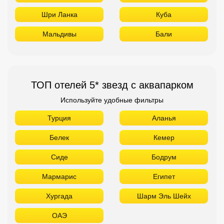
Шри Ланка
Куба
Мальдивы
Бали
ТОП отелей 5* звезд с аквапарком
Используйте удобные фильтры
Турция
Аланья
Белек
Кемер
Сиде
Бодрум
Мармарис
Египет
Хургада
Шарм Эль Шейх
ОАЭ