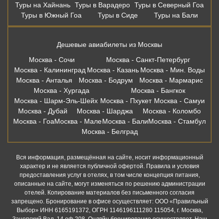
Туры на Хайнань
Туры в Варадеро
Туры в Северный Гоа
Туры в Южный Гоа
Туры в Сиде
Туры на Бали
Дешевые авиабилеты из Москвы
Москва - Сочи
Москва - Санкт-Петербург
Москва - Калининград
Москва - Казань
Москва - Мин. Воды
Москва - Анталья
Москва - Бодрум
Москва - Мармарис
Москва - Хургада
Москва - Бангкок
Москва - Шарм-Эль-Шейх
Москва - Пхукет
Москва - Самуи
Москва - Дубай
Москва - Шарджа
Москва - Коломбо
Москва - Гоа
Москва - Мале
Москва - Бали
Москва - Стамбул
Москва - Белград
Вся информация, размещённая на сайте, носит информационный
характер и не является публичной офертой. Правила и условия
предоставления услуг в отелях, в том числе концепция питания,
описанные на сайте, могут изменяться по решению администрации
отелей. Копирование материалов без письменного согласия
запрещено. Бронирование в офисе осуществляет: ООО «Правильный
Выбор» ИНН 6165191372, ОГРН 1146196111280 115054, г. Москва,
Зацепский Вал, 14 оф 208. Онлвйн бронирование осуществляет. Наш