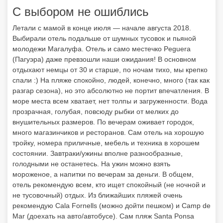
С выбором не ошиблись
Летали с мамой в конце июля — начале августа 2018.
Выбирали отель подальше от шумных тусовок и пьяной
молодежи Магалуфа. Отель и само местечко Peguera
(Пагуэра) даже превзошли наши ожидания! В основном
отдыхают немцы от 30 и старше, по ночам тихо, мы крепко
спали :) На пляже спокойно, людей, конечно, много (так как
разгар сезона), но это абсолютно не портит впечатления. В
море места всем хватает, нет толпы и загруженности. Вода
прозрачная, голубая, повсюду рыбки от мелких до
внушительных размеров. По вечерам оживает городок,
много магазинчиков и ресторанов. Сам отель на хорошую
тройку, номера приличные, мебель и техника в хорошем
состоянии. Завтраки/ужины вполне разнообразные,
голодными не останетесь. На ужин можно взять
мороженое, а напитки по вечерам за деньги. В общем,
отель рекомендую всем, кто ищет спокойный (не ночной и
не тусовочный) отдых. Из ближайших пляжей очень
рекомендую Cala Fornells (можно дойти пешком) и Camp de
Mar (доехать на авто/автобусе). Сам пляж Santa Ponsa