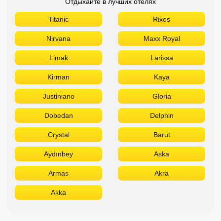
Отдыхайте в лучших отелях
Titanic
Rixos
Nirvana
Maxx Royal
Limak
Larissa
Kirman
Kaya
Justiniano
Gloria
Dobedan
Delphin
Crystal
Barut
Aydınbey
Aska
Armas
Akra
Akka