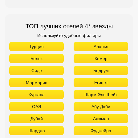
ТОП лучших отелей 4* звезды
Используйте удобные фильтры
Турция
Аланья
Белек
Кемер
Сиде
Бодрум
Мармарис
Египет
Хургада
Шарм Эль Шейх
ОАЭ
Абу Даби
Дубай
Аджман
Шарджа
Фуджейра