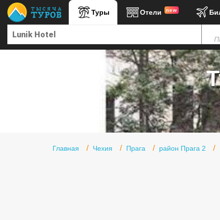
new
Туры
Отели
Би
Главная
П
Горящие туры
Туры в Турцию
Т
Туры в Египет
Туры в ОАЭ
Офис г. Москва
Помощь
Главная
Чехия
Прага
район Прага 2
Подборки отелей
Турция
Таиланд
ОАЭ