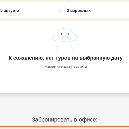
0 results available. Select is focus
25 августа
2 взрослых
К сожалению, нет туров
на выбранную дату
Измените дату вылета
Забронировать в офисе: