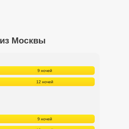
 из Москвы
9 ночей
12 ночей
9 ночей