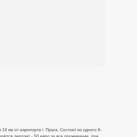
 19 км от аэропорта г. Прага. Состоит из одного 6-
рётся депозит - 50 евро за все проживание, при