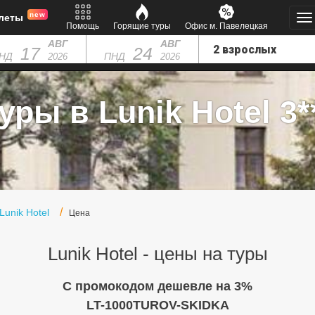
new
леты
Помощь
Горящие туры
Офис м. Павелецкая
АВГ
АВГ
17
24
НД
ПНД
2026
2026
уры в Lunik Hotel 3*
Lunik Hotel
Цена
Lunik Hotel - цены на туры
C промокодом дешевле на 3%
LT-1000TUROV-SKIDKA