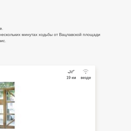
е.
нескольких минутах ходьбы от Вацлавской площади
ис.
19 км
везде