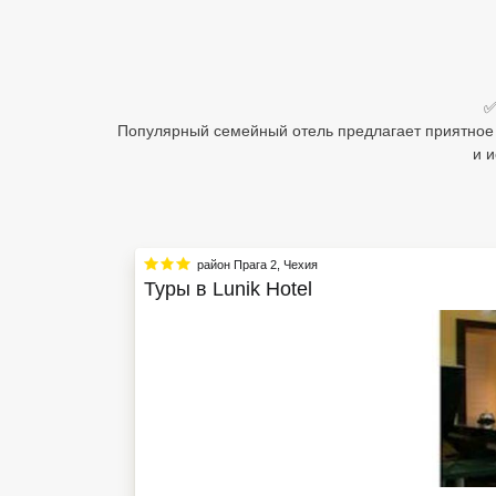
Египет
Куба
✅
Шри Ланка
Популярный семейный отель предлагает приятное 
и 
Бали
Вьетнам
Хайнань
район Прага 2
,
Чехия
Туры в
Lunik Hotel
Северный Гоа
Южный Гоа
Занзибар
Абхазия
Большой Сочи