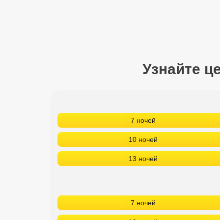
Сетевые отели Турции
Сетевые отели Египта
Сетевые отели ОАЭ
Узнайте ц
Сетевые отели Таиланда
Сетевые отели Шри Ланки
7 ночей
Сетевые отели Вьетнама
10 ночей
Сетевые отели Мальдив
13 ночей
Сетевые отели Бали
Сетевые отели Сейшел
7 ночей
Сетевые отели Маврикия