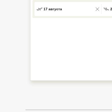
Кав Мин Воды
17 августа
Экскурсионные туры
VIP отели 5 звезд
ТОП 10 лучших отелей 5*
ТОП 10 недорогих отелей
5*
Лучшие отели 4* звезды
Недорогие отели 4*
звезды
Лучшие отели 3* звезды
Недорогие отели 3*
звезды