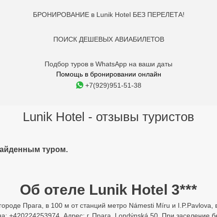
БРОНИРОВАНИЕ в Lunik Hotel БЕЗ ПЕРЕЛЕТА!
ПОИСК ДЕШЕВЫХ АВИАБИЛЕТОВ
Подбор туров в WhatsApp на ваши даты
Помощь в бронировании онлайн
+7(929)951-51-38
Lunik Hotel - отзывы туристов
найденным туром.
Об отеле Lunik Hotel 3***
городе Прага, в 100 м от станций метро Námesti Míru и I.P.Pavlova, в
: +420224253974. Адрес: г. Прага, Londýnská 50. При заселение бе