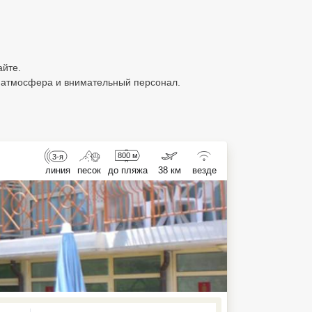
айте.
 атмосфера и внимательный персонал.
800 м
3-я
линия
песок
до пляжа
38 км
везде
ed , press Down to open the menu,