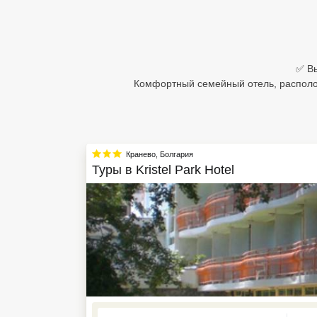
Египет
Куба
✅ Вы
Шри Ланка
Комфортный семейный отель, располо
Бали
Вьетнам
Кранево
,
Болгария
Хайнань
Туры в
Kristel Park Hotel
Северный Гоа
Южный Гоа
Занзибар
Абхазия
Большой Сочи