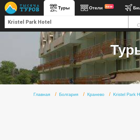
new
Туры
Отели
Би
Главная
С
Горящие туры
Туры в Турцию
Туры
Туры в Египет
Туры в ОАЭ
Офис г. Москва
Помощь
Главная
Болгария
Кранево
Kristel Park H
Подборки отелей
Турция
Таиланд
ОАЭ