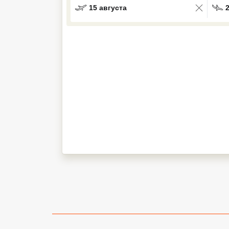
15 августа
Кав Мин Воды
Экскурсионные туры
VIP отели 5 звезд
ТОП 10 лучших отелей 5*
ТОП 10 недорогих отелей
5*
Лучшие отели 4* звезды
Недорогие отели 4*
звезды
Лучшие отели 3* звезды
Недорогие отели 3*
звезды