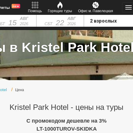
new
леты
Помощь
Горящие туры
Офис м. Павелецкая
АВГ
АВГ
15
22
БТ
СБТ
2026
2026
 в Kristel Park Hotel
otel
Цена
Kristel Park Hotel - цены на туры
C промокодом дешевле на 3%
LT-1000TUROV-SKIDKA