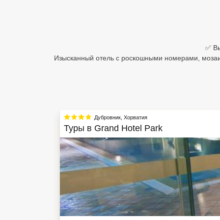
Египет
Куба
✅ Вы
Шри Ланка
Изысканный отель с роскошными номерами, мозаич
Бали
Вьетнам
Хайнань
Дубровник
,
Хорватия
Туры в
Grand Hotel Park
Северный Гоа
Южный Гоа
Занзибар
Абхазия
Большой Сочи