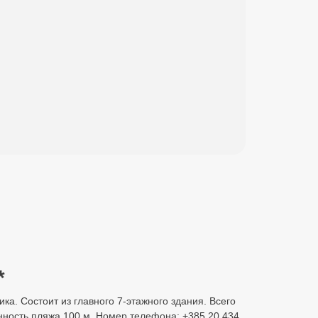
*
ика. Состоит из главного 7-этажного здания. Всего
енность пляжа 100 м. Номер телефона: +385 20 434