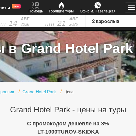
new
леты
Помощь
Горящие туры
Офис м. Павелецкая
АВГ
АВГ
14
21
ТН
ПТН
2026
2026
 в Grand Hotel Park 
ровник
Grand Hotel Park
Цена
Grand Hotel Park - цены на туры
C промокодом дешевле на 3%
LT-1000TUROV-SKIDKA