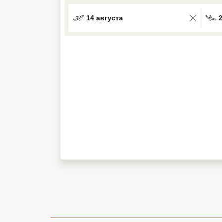
Кав Мин Воды
14 августа
Экскурсионные туры
VIP отели 5 звезд
ТОП 10 лучших отелей 5*
ТОП 10 недорогих отелей
5*
Лучшие отели 4* звезды
Недорогие отели 4*
звезды
Лучшие отели 3* звезды
Недорогие отели 3*
звезды