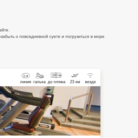
айте.
абыть о повседневной суете и погрузиться в море
100 м
1-я
линия
галька
до пляжа
23 км
везде