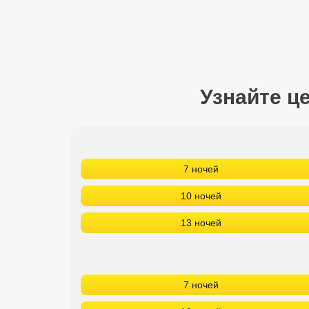
Сетевые отели Турции
Сетевые отели Египта
Сетевые отели ОАЭ
Узнайте ц
Сетевые отели Таиланда
Сетевые отели Шри Ланки
7 ночей
Сетевые отели Вьетнама
10 ночей
Сетевые отели Мальдив
13 ночей
Сетевые отели Бали
Сетевые отели Сейшел
7 ночей
Сетевые отели Маврикия