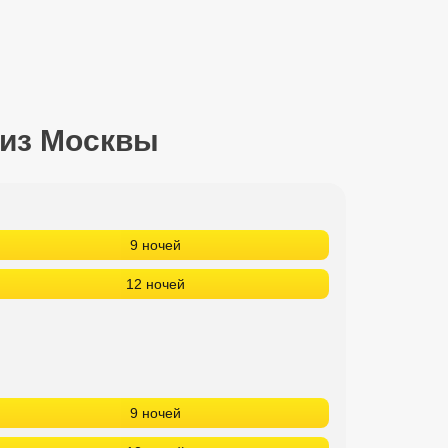
 из Москвы
9 ночей
12 ночей
9 ночей