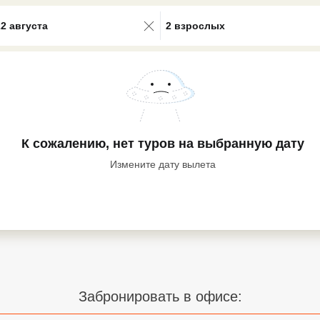
0 results available. Select is focus
22 августа
2 взрослых
К сожалению, нет туров
на выбранную дату
Измените дату вылета
Забронировать в офисе: