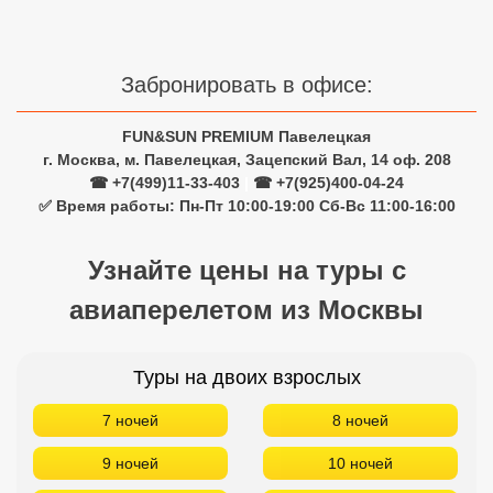
Сетевые отели Турции
Сетевые отели Египта
Забронировать в офисе:
Сетевые отели ОАЭ
FUN&SUN PREMIUM Павелецкая
Сетевые отели Таиланда
г. Москва, м. Павелецкая, Зацепский Вал, 14 оф. 208
☎ +7(499)11-33-403
|
☎ +7(925)400-04-24
✅ Время работы: Пн-Пт 10:00-19:00 Сб-Вс 11:00-16:00
Сетевые отели Шри Ланки
Узнайте цены на туры с
Сетевые отели Вьетнама
авиаперелетом из Москвы
Сетевые отели Мальдив
Туры на двоих взрослых
Сетевые отели Бали
7 ночей
8 ночей
Сетевые отели Сейшел
9 ночей
10 ночей
Сетевые отели Маврикия