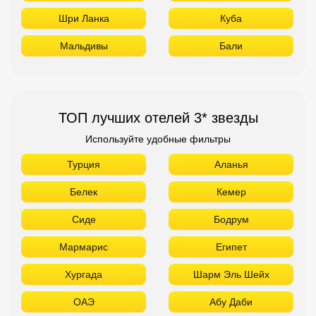
Шри Ланка
Куба
Мальдивы
Бали
ТОП лучших отелей 3* звезды
Используйте удобные фильтры
Турция
Аланья
Белек
Кемер
Сиде
Бодрум
Мармарис
Египет
Хургада
Шарм Эль Шейх
ОАЭ
Абу Даби