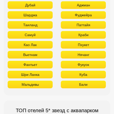
Дубай
Аджман
Шарджа
Фуджейра
Таиланд
Паттайя
Самуй
Краби
Као Лак
Пхукет
Вьетнам
Нячанг
Фантьет
Фукуок
Шри Ланка
Куба
Мальдивы
Бали
ТОП отелей 5* звезд с аквапарком