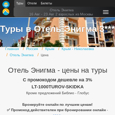
Туры
Отели
Билеты
Главная
Отель Энигма
16 Авг
-
23 Авг
2 взрослых
из Москвы
Горящие туры
Туры в Отель Энигма 3***
Туры в Турцию
Туры в Египет
Главная
Россия
Крым
Крым - Николаевка
Туры в ОАЭ
Отель Энигма
Цена
Офис г. Москва
Отель Энигма - цены на туры
Помощь
C промокодом дешевле на 3%
Подборки отелей
LT-1000TUROV-SKIDKA
Кроме предложений Библио - Глобус
Турция
Таиланд
Бронируйте онлайн по лучшим ценам!
✅ Промокод действителен при бронировании онлайн
-
ОАЭ