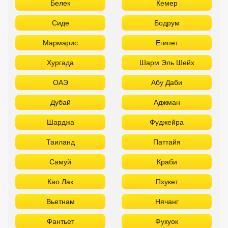
Белек
Кемер
Сиде
Бодрум
Мармарис
Египет
Хургада
Шарм Эль Шейх
ОАЭ
Абу Даби
Дубай
Аджман
Шарджа
Фуджейра
Таиланд
Паттайя
Самуй
Краби
Као Лак
Пхукет
Вьетнам
Нячанг
Фантьет
Фукуок