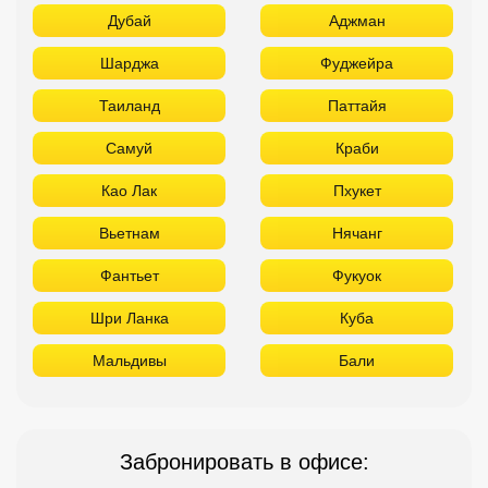
Дубай
Аджман
Шарджа
Фуджейра
Таиланд
Паттайя
Самуй
Краби
Као Лак
Пхукет
Вьетнам
Нячанг
Фантьет
Фукуок
Шри Ланка
Куба
Мальдивы
Бали
Забронировать в офисе: