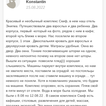
Konstantin
15.08.2022
Красивый и необычный комплекс Скиф, в нем наш отель
Энигма. Путешествовали два взрослых и два ребенка. Два
корпуса, первый -который на фото, рядом с ним в кафе;
второй чуть ближе к морю. Нас поселили во втором
корпусе, 1 этаж . Двкхспальняя кровать доя взрослых и
двухярусная кровать детям. Матрасы удобные. Окна во
двор. Два окна. Тонкие посвечивающие шторки на одном,
немного непонятно почему на втором окне нет шторы.
Вышли из ситуации- повесили плед))) хорошая
слышимость. Машины паркуют внутри комплекса, но нам
не хватило места, поставили за оградой. но постояльцы
заселявшиеся после нас ставили машину в ограде.... тут
немного не поняли. Хотя в пожеланиях указала, что будем
на машине. Комплекс огорожен, есть охранник. Пляж свой
в пяти минут от отеля. Вода в море была холодная. Мы
были с 8.08 по 12.08.22 . В самом комплексе Скиф есть
кафешки, столовые, развлечения для детей, массаж,
продажа экскурсий. Это мини городок из маленьких