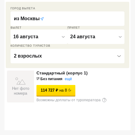
Кав Мин Воды
ГОРОД ВЫЛЕТА
из
Москвы
Экскурсионные туры
ВЫЛЕТ
ПРИЛЕТ
VIP отели 5 звезд
16 августа
24 августа
ТОП 10 лучших отелей 5*
КОЛИЧЕСТВО ТУРИСТОВ
2 взрослых
ТОП 10 недорогих отелей
5*
Стандартный (корпус 1)
Без питания
ещё
Лучшие отели 4* звезды
Нет фото
114 727
₽
на
8
Недорогие отели 4*
номера
звезды
Возможны доплаты от туроператора
?
Лучшие отели 3* звезды
Недорогие отели 3*
звезды