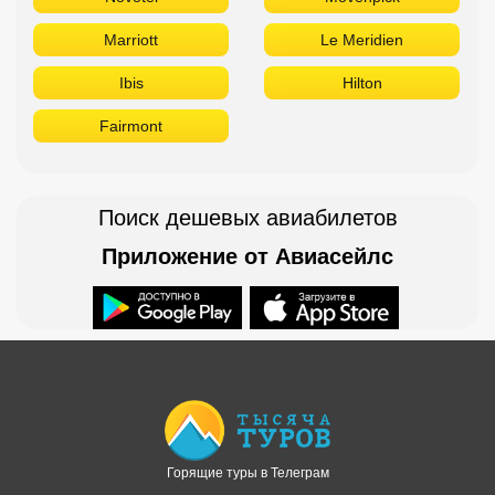
Marriott
Le Meridien
Ibis
Hilton
Fairmont
Поиск дешевых авиабилетов
Приложение от Авиасейлс
Доступно в
Загрузите в
Горящие туры в Телеграм