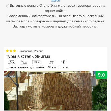
здесь
✅ Выгодные цены в Отель Энигма от всех туроператоров на
Египет
одном сайте.
Современный комфортабельный отель всего в нескольких
Куба
шагах от моря - прекрасный вариант для семейного отдыха.
Вас ждут уютные номера и дружелюбный персонал.
Шри Ланка
Бали
Вьетнам
Николаевка
,
Россия
Туры в
Отель Энигма
Хайнань
80 м
2-я
₽
линия
галька
до пляжа
40 км
платно
Северный Гоа
9.0
Южный Гоа
Занзибар
Абхазия
Большой Сочи