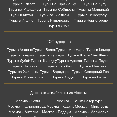
Туры в Египет
Туры на Шри Ланку
Туры на Кубу
Туры на Мальдивы
Туры на Сейшелы
Туры на Маврикий
Туры в Китай
Туры во Вьетнам
Туры в Венесуэлу
Туры в Индию
Туры в Индонезию
Туры в Черногорию
Туры в ОАЭ
ТОП курортов
Туры в Аланью
Туры в Белек
Туры в Мармарис
Туры в Кемер
Туры в Бодрум
Туры в Хургаду
Туры в Шарм Эль Шейх
Туры в Дубай
Туры в Шарджу
Туры в Аджман
Туры на Пхукет
Туры в Паттайю
Туры в Као Лак
Туры в Фантьет
Туры на Хайнань
Туры в Варадеро
Туры в Северный Гоа
Туры в Южный Гоа
Туры в Сиде
Туры на Бали
Дешевые авиабилеты из Москвы
Москва - Сочи
Москва - Санкт-Петербург
Москва - Калининград
Москва - Казань
Москва - Мин. Воды
Москва - Анталья
Москва - Бодрум
Москва - Мармарис