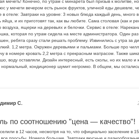
я мечеть! Конечно, по утрам с минарета был призыв к молитве, но 
юс у мечети вечером есть рынок фруктов, уличной еды дешевле, че
 в отеле: Завтраки на уровне: 3 новых блюда каждый день, много в
 яйца, и их приготовят так, как вы любите. Сама столовая (как и 
о воздуха, ящерки на деревьях и белочки. Сервис в отеле: Нарекан
шка, которая по утрам сидела на месте администратора. Один раз
шен, ребята сразу стали решать проблему. Извинились с утра за д
лкий. 1,2 метра. Окружен деревьями и пальмами. Больше про чилли
чу в номере кровать 2,2 метра с прекрасным матрасом. Также шик
о, воду оставляли. Дизайн интересный, есть сколы, но их мало и ка
 нормальный, кондиционер шумит негромко. В общем, мы осталис
димир С.
ль по соотношению "цена — качество"!
селили в 12 часов, несмотря на то, что официально заселение в 1
 все просьбы. Номера большие. Завтраки вкусные и разнообразные