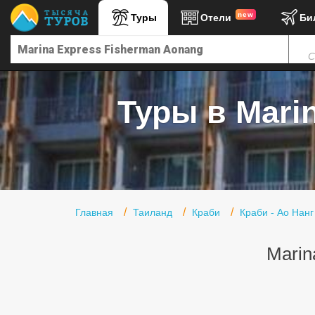
new
Туры
Отели
Би
Главная
С
Горящие туры
Туры в Турцию
Туры в Mari
Туры в Египет
Туры в ОАЭ
Офис г. Москва
Помощь
Главная
Таиланд
Краби
Краби - Ао Нанг
Подборки отелей
Marin
Турция
Таиланд
ОАЭ