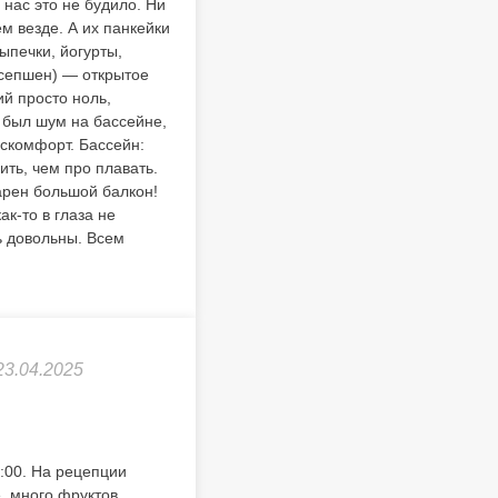
нас это не будило. Ни
м везде. А их панкейки
ыпечки, йогурты,
ресепшен) — открытое
ий просто ноль,
 был шум на бассейне,
искомфорт. Бассейн:
ть, чем про плавать.
арен большой балкон!
к-то в глаза не
ь довольны. Всем
23.04.2025
5:00. На рецепции
, много фруктов.