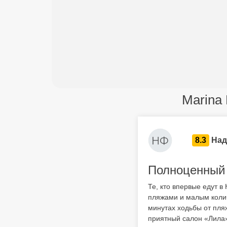
Marina
8.3
Над
Полноценный 
Те, кто впервые едут в
пляжами и малым колич
минутах ходьбы от пля
приятный салон «Лила»