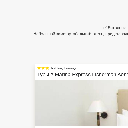
Египет
Куба
✅ Выгодные ц
Шри Ланка
Небольшой комфортабельный отель, представляющ
Бали
Вьетнам
Хайнань
Ао Нанг
,
Таиланд
Туры в
Marina Express Fisherman Aon
Северный Гоа
Южный Гоа
Занзибар
Абхазия
Большой Сочи