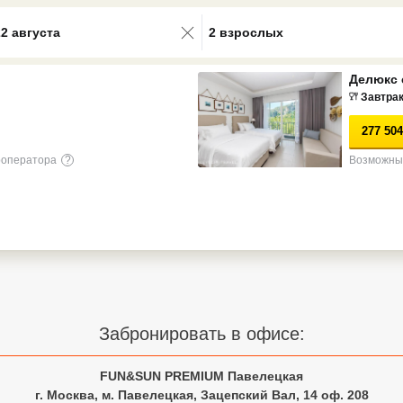
0 results available. Select is focus
22 августа
2 взрослых
Делюкс 
Завтра
277 504
роператора
?
Возможны 
Забронировать в офисе:
FUN&SUN PREMIUM Павелецкая
г. Москва, м. Павелецкая, Зацепский Вал, 14 оф. 208