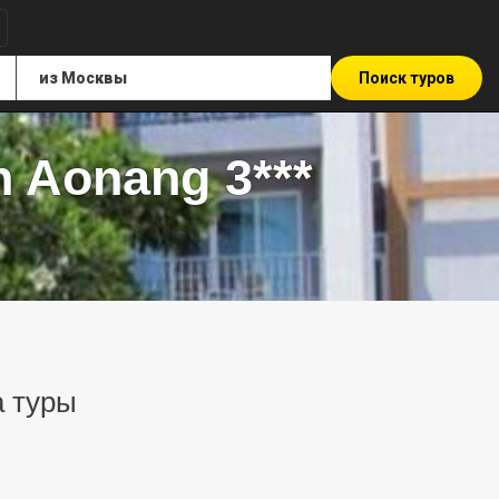
Поиск туров
 Aonang 3***
а туры