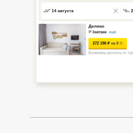
Кав Мин Воды
14 августа
Экскурсионные туры
Делюкс
VIP отели 5 звезд
Завтрак
ещё
272 190
₽
на
8
ТОП 10 лучших отелей 5*
Возможны доплаты от ту
ТОП 10 недорогих отелей
5*
Лучшие отели 4* звезды
Недорогие отели 4*
звезды
Лучшие отели 3* звезды
Недорогие отели 3*
звезды