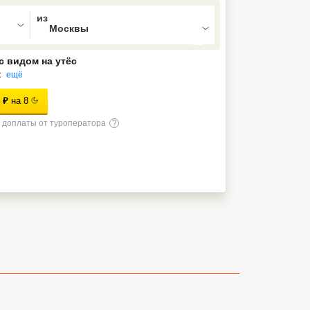
ed , press Down to open the menu,
с видом на утёс
к
ещё
₽
на
8
доплаты от туроператора
?