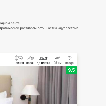
 одном сайте.
ропической растительности. Гостей ждут светлые
.
800 м
3-я
линия
песок
до пляжа
25 км
везде
9.5