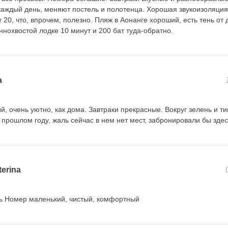
каждый день, меняют постель и полотенца. Хорошая звукоизоляция
 20, что, впрочем, полезно. Пляж в Аонанге хороший, есть тень от 
нохвостой лодке 10 минут и 200 бат туда-обратно.
a
й, очень уютно, как дома. Завтраки прекрасные. Вокруг зелень и т
прошлом году, жаль сейчас в нем нет мест, забронировали бы здес
terina
ь Номер маленький, чистый, комфортный