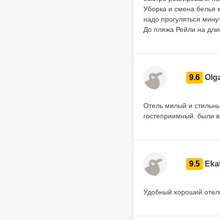
Уборка и смена белья 
надо прогуляться минут
До пляжа Рейли на длин
9.6
Olg
Отель милый и стильны
гостеприимный. были в 
9.5
Eka
Удобный хороший отел