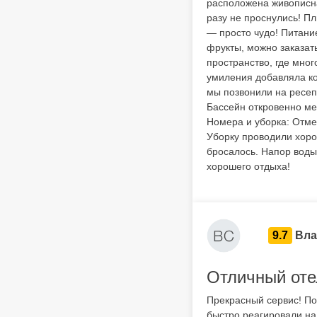
расположена живописна
разу не проснулись! Пл
— просто чудо! Питание
фрукты, можно заказать
пространство, где мног
умиления добавляла ко
мы позвонили на ресеп
Бассейн откровенно ме
Номера и уборка: Отме
Уборку проводили хорош
бросалось. Напор воды
хорошего отдыха!
9.7
Вла
Отличный оте
Прекрасный сервис! По
быстро реагировали на