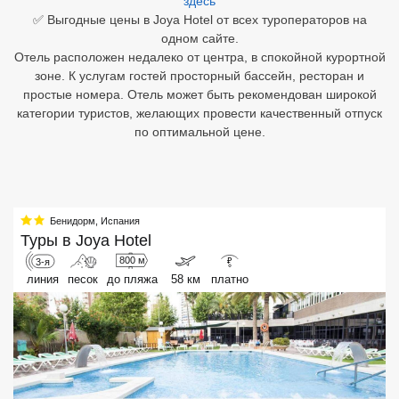
здесь
✅ Выгодные цены в Joya Hotel от всех туроператоров на
Египет
одном сайте.
Отель расположен недалеко от центра, в спокойной курортной
Куба
зоне. К услугам гостей просторный бассейн, ресторан и
простые номера. Отель может быть рекомендован широкой
Шри Ланка
категории туристов, желающих провести качественный отпуск
по оптимальной цене.
Бали
Вьетнам
Хайнань
Бенидорм
,
Испания
Туры в
Joya Hotel
Северный Гоа
800 м
3-я
₽
линия
песок
до пляжа
58 км
платно
Южный Гоа
Занзибар
Абхазия
Большой Сочи