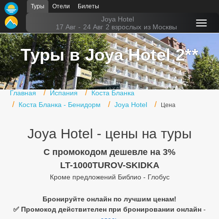
Туры
Отели
Билеты
Главная
Joya Hotel
17 Авг
-
24 Авг
2 взрослых
из Москвы
Горящие туры
Туры в Joya Hotel 2**
Туры в Турцию
Туры в Египет
Главная
Испания
Коста Бланка
Туры в ОАЭ
Коста Бланка - Бенидорм
Joya Hotel
Цена
Офис г. Москва
Joya Hotel - цены на туры
Помощь
C промокодом дешевле на 3%
Подборки отелей
LT-1000TUROV-SKIDKA
Кроме предложений Библио - Глобус
Турция
Таиланд
Бронируйте онлайн по лучшим ценам!
✅ Промокод действителен при бронировании онлайн
-
ОАЭ