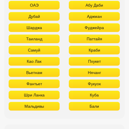
ОАЭ
Абу Даби
Дубай
Аджман
Шарджа
Фуджейра
Таиланд
Паттайя
Самуй
Краби
Као Лак
Пхукет
Вьетнам
Нячанг
Фантьет
Фукуок
Шри Ланка
Куба
Мальдивы
Бали