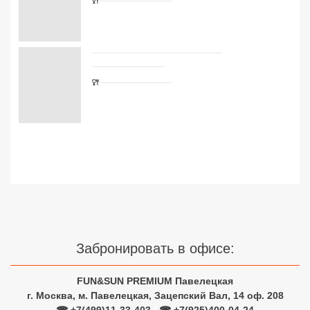
Сетевые отели Турции
Сетевые отели Египта
Сетевые отели ОАЭ
Сетевые отели Таиланда
Сетевые отели Шри Ланки
Сетевые отели Вьетнама
Сетевые отели Мальдив
Забронировать в офисе:
Сетевые отели Бали
Сетевые отели Сейшел
FUN&SUN PREMIUM Павелецкая
г. Москва, м. Павелецкая, Зацепский Вал, 14 оф. 208
Сетевые отели Маврикия