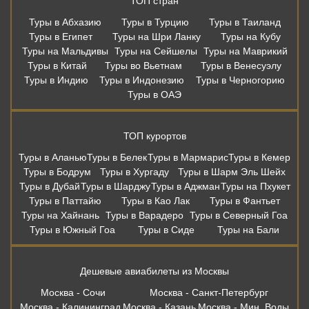
ТОП стран
Туры в Абхазию
Туры в Турцию
Туры в Таиланд
Туры в Египет
Туры на Шри Ланку
Туры на Кубу
Туры на Мальдивы
Туры на Сейшелы
Туры на Маврикий
Туры в Китай
Туры во Вьетнам
Туры в Венесуэлу
Туры в Индию
Туры в Индонезию
Туры в Черногорию
Туры в ОАЭ
ТОП курортов
Туры в Аланью
Туры в Белек
Туры в Мармарис
Туры в Кемер
Туры в Бодрум
Туры в Хургаду
Туры в Шарм Эль Шейх
Туры в Дубай
Туры в Шарджу
Туры в Аджман
Туры на Пхукет
Туры в Паттайю
Туры в Као Лак
Туры в Фантьет
Туры на Хайнань
Туры в Варадеро
Туры в Северный Гоа
Туры в Южный Гоа
Туры в Сиде
Туры на Бали
Дешевые авиабилеты из Москвы
Москва - Сочи
Москва - Санкт-Петербург
Москва - Калининград
Москва - Казань
Москва - Мин. Воды