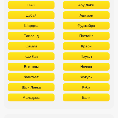
ОАЭ
Абу Даби
Дубай
Аджман
Шарджа
Фуджейра
Таиланд
Паттайя
Самуй
Краби
Као Лак
Пхукет
Вьетнам
Нячанг
Фантьет
Фукуок
Шри Ланка
Куба
Мальдивы
Бали