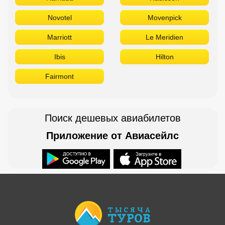
Novotel
Movenpick
Marriott
Le Meridien
Ibis
Hilton
Fairmont
Поиск дешевых авиабилетов
Приложение от Авиасейлс
Доступно в
Загрузите в