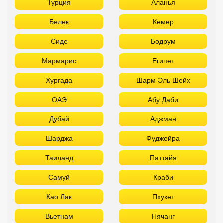
Турция
Аланья
Белек
Кемер
Сиде
Бодрум
Мармарис
Египет
Хургада
Шарм Эль Шейх
ОАЭ
Абу Даби
Дубай
Аджман
Шарджа
Фуджейра
Таиланд
Паттайя
Самуй
Краби
Као Лак
Пхукет
Вьетнам
Нячанг