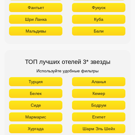
Фантьет
Фукуок
Шри Ланка
Куба
Мальдивы
Бали
ТОП лучших отелей 3* звезды
Используйте удобные фильтры
Турция
Аланья
Белек
Кемер
Сиде
Бодрум
Мармарис
Египет
Хургада
Шарм Эль Шейх