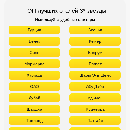
ТОП лучших отелей 3* звезды
Используйте удобные фильтры
Турция
Аланья
Белек
Кемер
Сиде
Бодрум
Мармарис
Египет
Хургада
Шарм Эль Шейх
ОАЭ
Абу Даби
Дубай
Аджман
Шарджа
Фуджейра
Таиланд
Паттайя