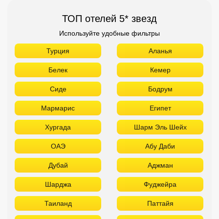
ТОП отелей 5* звезд
Используйте удобные фильтры
Турция
Аланья
Белек
Кемер
Сиде
Бодрум
Мармарис
Египет
Хургада
Шарм Эль Шейх
ОАЭ
Абу Даби
Дубай
Аджман
Шарджа
Фуджейра
Таиланд
Паттайя