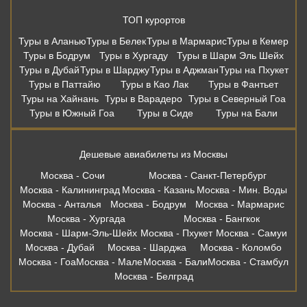
ТОП курортов
Туры в Аланью
Туры в Белек
Туры в Мармарис
Туры в Кемер
Туры в Бодрум
Туры в Хургаду
Туры в Шарм Эль Шейх
Туры в Дубай
Туры в Шарджу
Туры в Аджман
Туры на Пхукет
Туры в Паттайю
Туры в Као Лак
Туры в Фантьет
Туры на Хайнань
Туры в Варадеро
Туры в Северный Гоа
Туры в Южный Гоа
Туры в Сиде
Туры на Бали
Дешевые авиабилеты из Москвы
Москва - Сочи
Москва - Санкт-Петербург
Москва - Калининград
Москва - Казань
Москва - Мин. Воды
Москва - Анталья
Москва - Бодрум
Москва - Мармарис
Москва - Хургада
Москва - Бангкок
Москва - Шарм-Эль-Шейх
Москва - Пхукет
Москва - Самуи
Москва - Дубай
Москва - Шарджа
Москва - Коломбо
Москва - Гоа
Москва - Мале
Москва - Бали
Москва - Стамбул
Москва - Белград