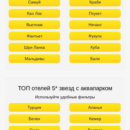
Самуй
Краби
Као Лак
Пхукет
Вьетнам
Нячанг
Фантьет
Фукуок
Шри Ланка
Куба
Мальдивы
Бали
ТОП отелей 5* звезд с аквапарком
Используйте удобные фильтры
Турция
Аланья
Белек
Кемер
Сиде
Бодрум