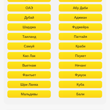
ОАЭ
Абу Даби
Дубай
Аджман
Шарджа
Фуджейра
Таиланд
Паттайя
Самуй
Краби
Као Лак
Пхукет
Вьетнам
Нячанг
Фантьет
Фукуок
Шри Ланка
Куба
Мальдивы
Бали