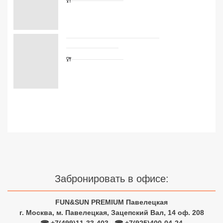
Сетевые отели Турции
Сетевые отели Египта
Сетевые отели ОАЭ
Сетевые отели Таиланда
Сетевые отели Шри Ланки
Сетевые отели Вьетнама
Сетевые отели Мальдив
Забронировать в офисе:
Сетевые отели Бали
Сетевые отели Сейшел
FUN&SUN PREMIUM Павелецкая
г. Москва, м. Павелецкая, Зацепский Вал, 14 оф. 208
Сетевые отели Маврикия