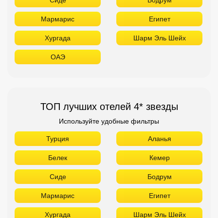
Мармарис
Египет
Хургада
Шарм Эль Шейх
ОАЭ
ТОП лучших отелей 4* звезды
Используйте удобные фильтры
Турция
Аланья
Белек
Кемер
Сиде
Бодрум
Мармарис
Египет
Хургада
Шарм Эль Шейх