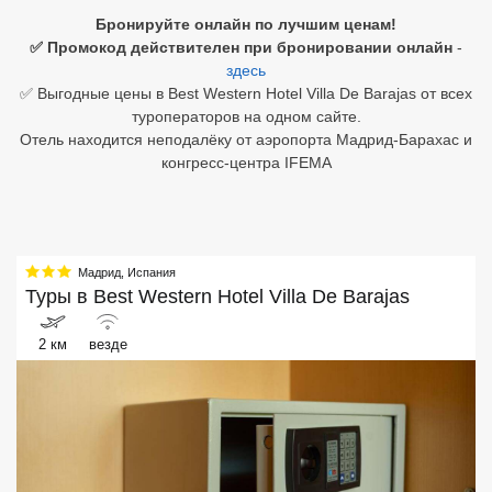
Бронируйте онлайн по лучшим ценам!
Египет
✅ Промокод действителен при бронировании онлайн
-
здесь
Куба
✅ Выгодные цены в Best Western Hotel Villa De Barajas от всех
туроператоров на одном сайте.
Шри Ланка
Отель находится неподалёку от аэропорта Мадрид-Барахас и
конгресс-центра IFEMA
Бали
Вьетнам
Хайнань
Мадрид
,
Испания
Туры в
Best Western Hotel Villa De Barajas
Северный Гоа
2 км
везде
Южный Гоа
Занзибар
Абхазия
Большой Сочи