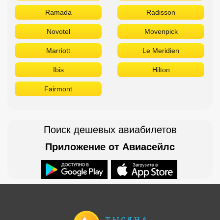
Sheraton
Rove
Ramada
Radisson
Novotel
Movenpick
Marriott
Le Meridien
Ibis
Hilton
Fairmont
Поиск дешевых авиабилетов
Приложение от Авиасейлс
Доступно в
Загрузите в