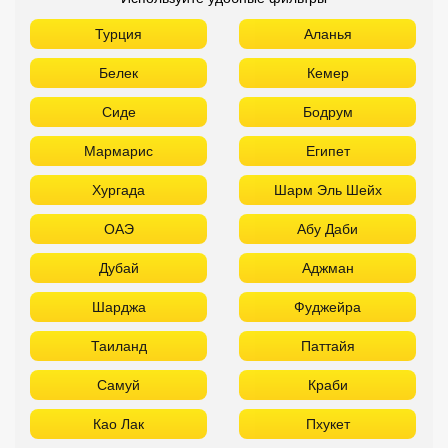
ТОП лучших отелей 4* звезды
Используйте удобные фильтры
Турция
Аланья
Белек
Кемер
Сиде
Бодрум
Мармарис
Египет
Хургада
Шарм Эль Шейх
ОАЭ
Абу Даби
Дубай
Аджман
Шарджа
Фуджейра
Таиланд
Паттайя
Самуй
Краби