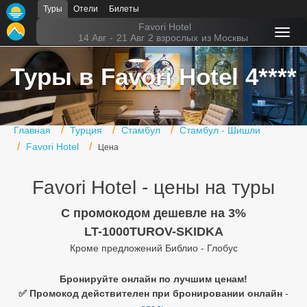
Туры
Отели
Билеты
Главная
Favori Hotel
14 Авг
-
21 Авг
2 взрослых
из Москвы
Горящие туры
Туры в Favori Hotel 4****
Туры в Турцию
Туры в Египет
Главная
Турция
Стамбул
Стамбул - Шишли
Туры в ОАЭ
Favori Hotel
Цена
Офис г. Москва
Favori Hotel - цены на туры
Помощь
C промокодом дешевле на 3%
Подборки отелей
LT-1000TUROV-SKIDKA
Кроме предложений Библио - Глобус
Турция
Таиланд
Бронируйте онлайн по лучшим ценам!
✅ Промокод действителен при бронировании онлайн
-
ОАЭ