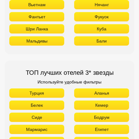
Као Лак
Пхукет
Вьетнам
Нячанг
Фантьет
Фукуок
Шри Ланка
Куба
Мальдивы
Бали
ТОП лучших отелей 3* звезды
Используйте удобные фильтры
Турция
Аланья
Белек
Кемер
Сиде
Бодрум