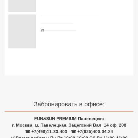
Включает доплаты 0 ₽
?
Сетевые отели Турции
Стандартный номер
Сетевые отели Египта
Завтрак
ещё
Сетевые отели ОАЭ
134 088
₽
на
8
Включает доплаты 0 ₽
?
Сетевые отели Таиланда
Показать ещё
3
варианта
размещения
Сетевые отели Шри Ланки
Сетевые отели Вьетнама
Сетевые отели Мальдив
Сетевые отели Бали
Забронировать в офисе:
Сетевые отели Сейшел
FUN&SUN PREMIUM Павелецкая
Сетевые отели Маврикия