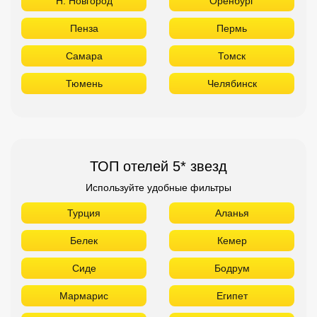
Новосибирск
Красноярск
Н. Новгород
Оренбург
Пенза
Пермь
Самара
Томск
Тюмень
Челябинск
ТОП отелей 5* звезд
Используйте удобные фильтры
Турция
Аланья
Белек
Кемер
Сиде
Бодрум