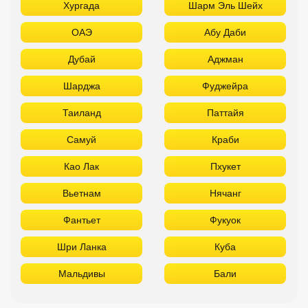
Мармарис
Египет
Хургада
Шарм Эль Шейх
ОАЭ
Абу Даби
Дубай
Аджман
Шарджа
Фуджейра
Таиланд
Паттайя
Самуй
Краби
Као Лак
Пхукет
Вьетнам
Нячанг
Фантьет
Фукуок
Шри Ланка
Куба
Мальдивы
Бали