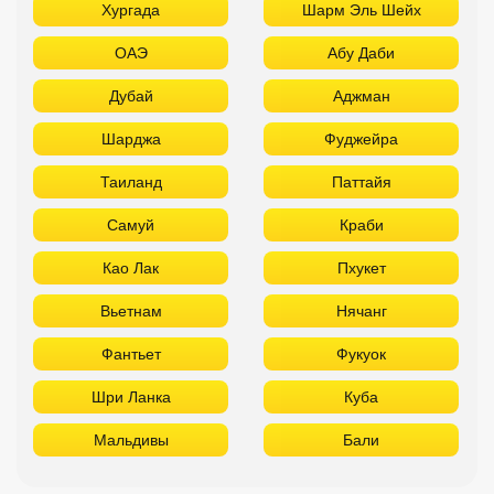
Мармарис
Египет
Хургада
Шарм Эль Шейх
ОАЭ
Абу Даби
Дубай
Аджман
Шарджа
Фуджейра
Таиланд
Паттайя
Самуй
Краби
Као Лак
Пхукет
Вьетнам
Нячанг
Фантьет
Фукуок
Шри Ланка
Куба
Мальдивы
Бали