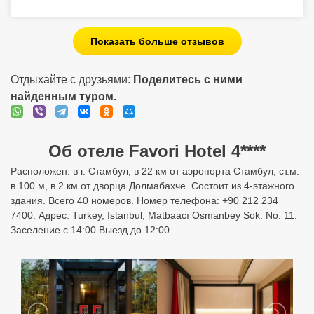
открытый чемодан ! Постоянно билась об угол кровати
ногой , чтобы пройти к окну . Чуть усталый интерьер
Показать больше отзывов
Отдыхайте с друзьями:
Поделитесь с ними
найденным туром.
Об отеле Favori Hotel 4****
Расположен: в г. Стамбул, в 22 км от аэропорта Стамбул, ст.м.
в 100 м, в 2 км от дворца Долмабахче. Состоит из 4-этажного
здания. Всего 40 номеров. Номер телефона: +90 212 234
7400. Адрес: Turkey, Istanbul, Matbaacı Osmanbey Sok. No: 11.
Заселение с 14:00 Выезд до 12:00