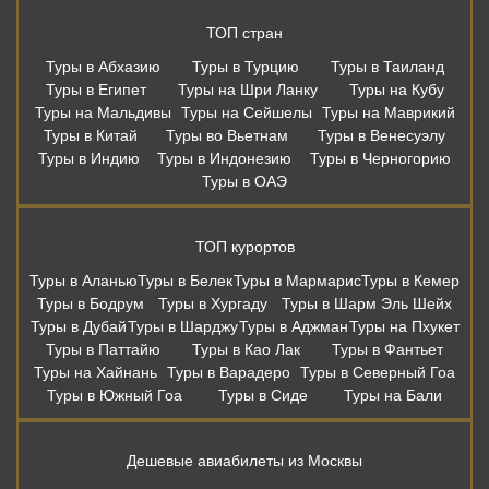
Подбор тура в WhatsApp
ТОП стран
Туры в Абхазию
Туры в Турцию
Туры в Таиланд
Туры в Египет
Туры на Шри Ланку
Туры на Кубу
Туры на Мальдивы
Туры на Сейшелы
Туры на Маврикий
Туры в Китай
Туры во Вьетнам
Туры в Венесуэлу
Туры в Индию
Туры в Индонезию
Туры в Черногорию
Туры в ОАЭ
ТОП курортов
Туры в Аланью
Туры в Белек
Туры в Мармарис
Туры в Кемер
Туры в Бодрум
Туры в Хургаду
Туры в Шарм Эль Шейх
Туры в Дубай
Туры в Шарджу
Туры в Аджман
Туры на Пхукет
Туры в Паттайю
Туры в Као Лак
Туры в Фантьет
Туры на Хайнань
Туры в Варадеро
Туры в Северный Гоа
Туры в Южный Гоа
Туры в Сиде
Туры на Бали