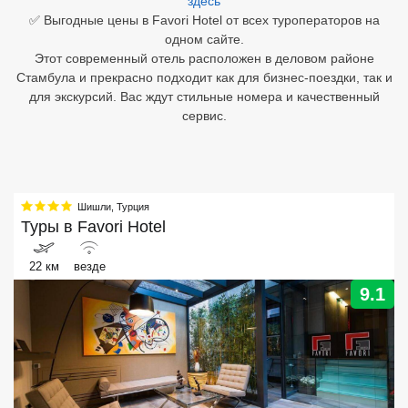
здесь
✅ Выгодные цены в Favori Hotel от всех туроператоров на
Египет
одном сайте.
Этот современный отель расположен в деловом районе
Куба
Стамбула и прекрасно подходит как для бизнес-поездки, так и
для экскурсий. Вас ждут стильные номера и качественный
Шри Ланка
сервис.
Бали
Вьетнам
Шишли
,
Турция
Хайнань
Туры в
Favori Hotel
Северный Гоа
22 км
везде
Южный Гоа
9.1
Занзибар
Абхазия
Большой Сочи