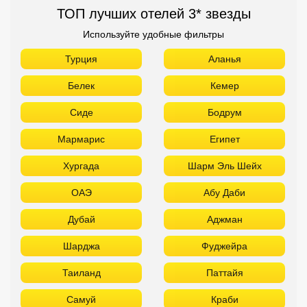
ТОП лучших отелей 3* звезды
Используйте удобные фильтры
Турция
Аланья
Белек
Кемер
Сиде
Бодрум
Мармарис
Египет
Хургада
Шарм Эль Шейх
ОАЭ
Абу Даби
Дубай
Аджман
Шарджа
Фуджейра
Таиланд
Паттайя
Самуй
Краби