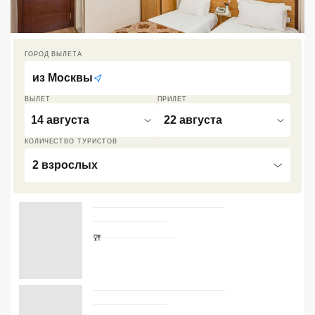
Кав Мин Воды
Экскурсионные туры
ГОРОД ВЫЛЕТА
VIP отели 5 звезд
из
Москвы
ВЫЛЕТ
ПРИЛЕТ
ТОП 10 лучших отелей 5*
14 августа
22 августа
КОЛИЧЕСТВО ТУРИСТОВ
ТОП 10 недорогих отелей
5*
2 взрослых
Лучшие отели 4* звезды
Недорогие отели 4*
звезды
Лучшие отели 3* звезды
Недорогие отели 3*
звезды