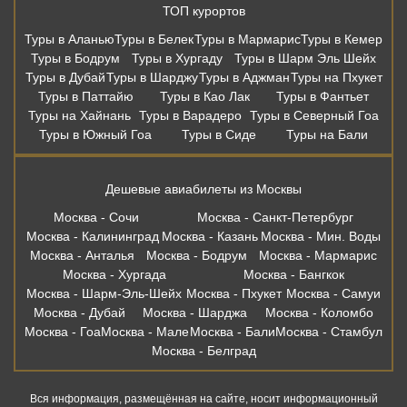
ТОП курортов
Туры в Аланью
Туры в Белек
Туры в Мармарис
Туры в Кемер
Туры в Бодрум
Туры в Хургаду
Туры в Шарм Эль Шейх
Туры в Дубай
Туры в Шарджу
Туры в Аджман
Туры на Пхукет
Туры в Паттайю
Туры в Као Лак
Туры в Фантьет
Туры на Хайнань
Туры в Варадеро
Туры в Северный Гоа
Туры в Южный Гоа
Туры в Сиде
Туры на Бали
Дешевые авиабилеты из Москвы
Москва - Сочи
Москва - Санкт-Петербург
Москва - Калининград
Москва - Казань
Москва - Мин. Воды
Москва - Анталья
Москва - Бодрум
Москва - Мармарис
Москва - Хургада
Москва - Бангкок
Москва - Шарм-Эль-Шейх
Москва - Пхукет
Москва - Самуи
Москва - Дубай
Москва - Шарджа
Москва - Коломбо
Москва - Гоа
Москва - Мале
Москва - Бали
Москва - Стамбул
Москва - Белград
Вся информация, размещённая на сайте, носит информационный