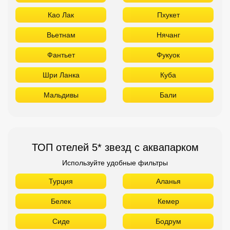
Као Лак
Пхукет
Вьетнам
Нячанг
Фантьет
Фукуок
Шри Ланка
Куба
Мальдивы
Бали
ТОП отелей 5* звезд с аквапарком
Используйте удобные фильтры
Турция
Аланья
Белек
Кемер
Сиде
Бодрум