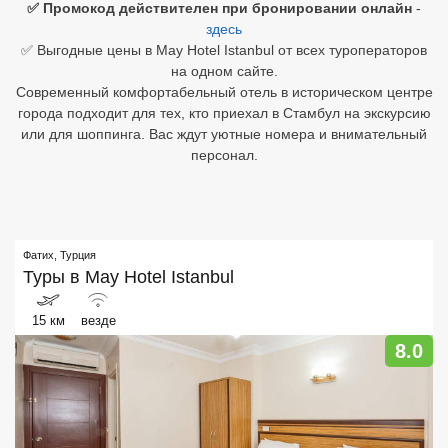
✅ Промокод действителен при бронировании онлайн
-
здесь
Египет
✅ Выгодные цены в May Hotel Istanbul от всех туроператоров
на одном сайте.
Куба
Современный комфортабельный отель в историческом центре
города подходит для тех, кто приехал в Стамбул на экскурсию
Шри Ланка
или для шоппинга. Вас ждут уютные номера и внимательный
персонал.
Бали
Вьетнам
Хайнань
Фатих
,
Турция
Туры в
May Hotel Istanbul
Северный Гоа
Южный Гоа
15 км
везде
8.0
Занзибар
Абхазия
Большой Сочи