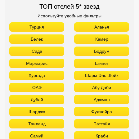
ТОП отелей 5* звезд
Используйте удобные фильтры
Турция
Аланья
Белек
Кемер
Сиде
Бодрум
Мармарис
Египет
Хургада
Шарм Эль Шейх
ОАЭ
Абу Даби
Дубай
Аджман
Шарджа
Фуджейра
Таиланд
Паттайя
Самуй
Краби