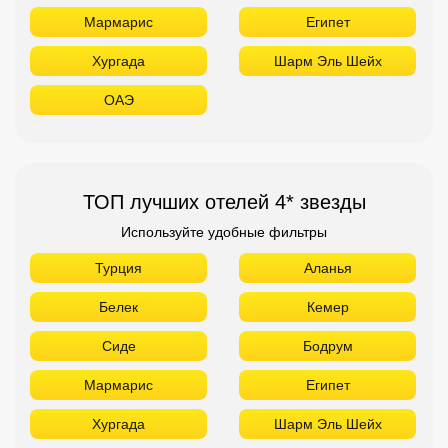
Мармарис
Египет
Хургада
Шарм Эль Шейх
ОАЭ
ТОП лучших отелей 4* звезды
Используйте удобные фильтры
Турция
Аланья
Белек
Кемер
Сиде
Бодрум
Мармарис
Египет
Хургада
Шарм Эль Шейх