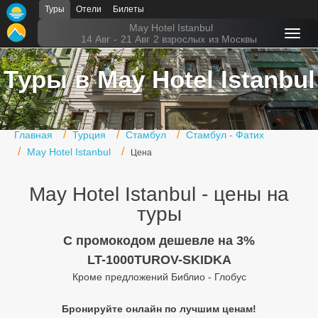
Туры
Отели
Билеты
Главная
May Hotel Istanbul
14 Авг
-
21 Авг
2 взрослых
из Москвы
Горящие туры
Туры в May Hotel Istanbul
Туры в Турцию
Туры в Египет
Главная
Турция
Стамбул
Стамбул - Фатих
Туры в ОАЭ
May Hotel Istanbul
Цена
Офис г. Москва
May Hotel Istanbul - цены на
Помощь
туры
Подборки отелей
C промокодом дешевле на 3%
LT-1000TUROV-SKIDKA
Турция
Кроме предложений Библио - Глобус
Таиланд
Бронируйте онлайн по лучшим ценам!
ОАЭ