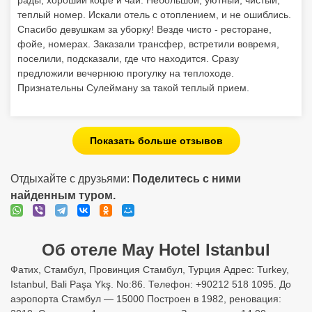
рады, хороший кофе и чай. Небольшой, уютный, чистый,
теплый номер. Искали отель с отоплением, и не ошиблись.
Спасибо девушкам за уборку! Везде чисто - ресторане,
фойе, номерах. Заказали трансфер, встретили вовремя,
поселили, подсказали, где что находится. Сразу
предложили вечернюю прогулку на теплоходе.
Признательны Сулейману за такой теплый прием.
Показать больше отзывов
Отдыхайте с друзьями:
Поделитесь с ними
найденным туром.
Об отеле May Hotel Istanbul
Фатих, Стамбул, Провинция Стамбул, Турция Адрес: Turkey,
Istanbul, Bali Paşa Ykş. No:86. Телефон: +90212 518 1095. До
аэропорта Стамбул — 15000 Построен в 1982, реновация: