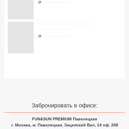
Сетевые отели Турции
Сетевые отели Египта
Сетевые отели ОАЭ
Сетевые отели Таиланда
Сетевые отели Шри Ланки
Сетевые отели Вьетнама
Сетевые отели Мальдив
Сетевые отели Бали
Забронировать в офисе:
Сетевые отели Сейшел
FUN&SUN PREMIUM Павелецкая
г. Москва, м. Павелецкая, Зацепский Вал, 14 оф. 208
Сетевые отели Маврикия