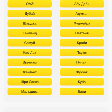
ОАЭ
Абу Даби
Дубай
Аджман
Шарджа
Фуджейра
Таиланд
Паттайя
Самуй
Краби
Као Лак
Пхукет
Вьетнам
Нячанг
Фантьет
Фукуок
Шри Ланка
Куба
Мальдивы
Бали