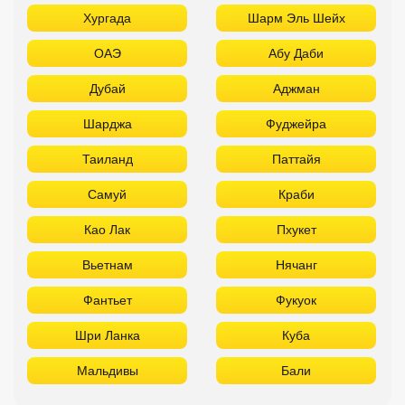
Хургада
Шарм Эль Шейх
ОАЭ
Абу Даби
Дубай
Аджман
Шарджа
Фуджейра
Таиланд
Паттайя
Самуй
Краби
Као Лак
Пхукет
Вьетнам
Нячанг
Фантьет
Фукуок
Шри Ланка
Куба
Мальдивы
Бали