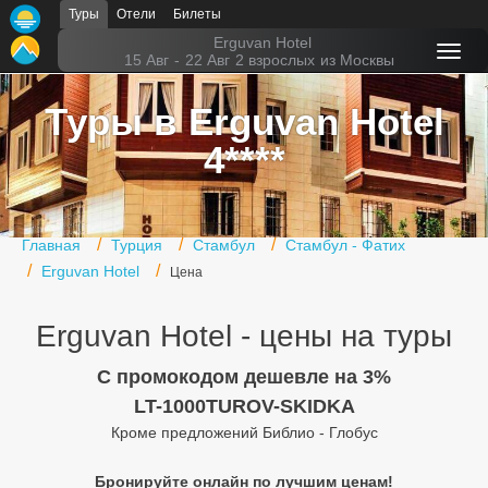
Туры
Отели
Билеты
Главная
Erguvan Hotel
15 Авг
-
22 Авг
2 взрослых
из Москвы
Горящие туры
Туры в Erguvan Hotel
Туры в Турцию
4****
Туры в Египет
Туры в ОАЭ
Главная
Турция
Стамбул
Стамбул - Фатих
Офис г. Москва
Erguvan Hotel
Цена
Помощь
Erguvan Hotel - цены на туры
Подборки отелей
C промокодом дешевле на 3%
Турция
LT-1000TUROV-SKIDKA
Кроме предложений Библио - Глобус
Таиланд
Бронируйте онлайн по лучшим ценам!
ОАЭ