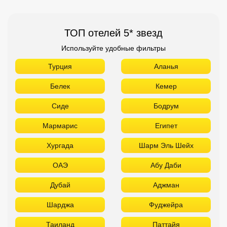
ТОП отелей 5* звезд
Используйте удобные фильтры
Турция
Аланья
Белек
Кемер
Сиде
Бодрум
Мармарис
Египет
Хургада
Шарм Эль Шейх
ОАЭ
Абу Даби
Дубай
Аджман
Шарджа
Фуджейра
Таиланд
Паттайя