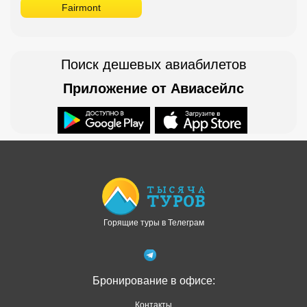
Fairmont
Поиск дешевых авиабилетов
Приложение от Авиасейлс
Доступно в
Загрузите в
Горящие туры в Телеграм
Бронирование в офисе:
Контакты