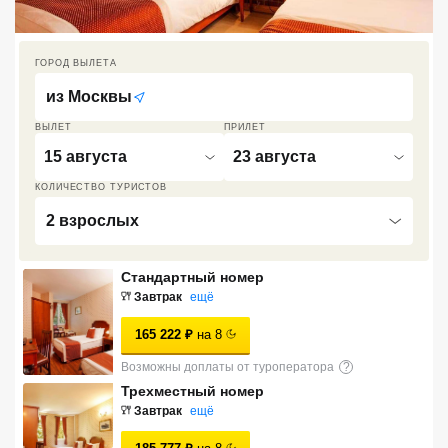
Кав Мин Воды
ГОРОД ВЫЛЕТА
Экскурсионные туры
из
Москвы
VIP отели 5 звезд
ВЫЛЕТ
ПРИЛЕТ
ТОП 10 лучших отелей 5*
15 августа
23 августа
КОЛИЧЕСТВО ТУРИСТОВ
ТОП 10 недорогих отелей
2 взрослых
5*
Лучшие отели 4* звезды
Стандартный номер
Завтрак
ещё
Недорогие отели 4*
звезды
165 222
₽
на
8
Возможны доплаты от туроператора
?
Лучшие отели 3* звезды
Трехместный номер
Недорогие отели 3*
Завтрак
ещё
звезды