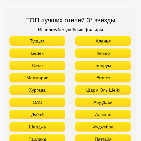
ТОП лучших отелей 3* звезды
Используйте удобные фильтры
Турция
Аланья
Белек
Кемер
Сиде
Бодрум
Мармарис
Египет
Хургада
Шарм Эль Шейх
ОАЭ
Абу Даби
Дубай
Аджман
Шарджа
Фуджейра
Таиланд
Паттайя