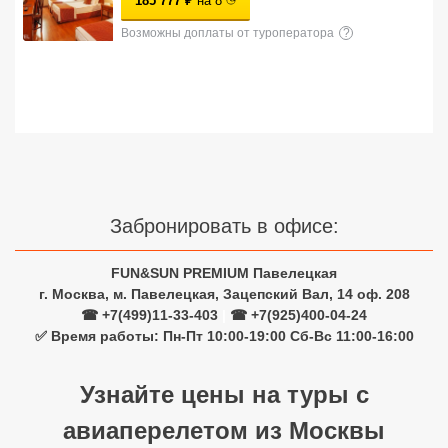
185 777
₽
на
8
Сетевые отели Турции
Возможны доплаты от туроператора
?
Сетевые отели Египта
Сетевые отели ОАЭ
Сетевые отели Таиланда
Сетевые отели Шри Ланки
Забронировать в офисе:
Сетевые отели Вьетнама
FUN&SUN PREMIUM Павелецкая
г. Москва, м. Павелецкая, Зацепский Вал, 14 оф. 208
☎ +7(499)11-33-403
|
☎ +7(925)400-04-24
Сетевые отели Мальдив
✅ Время работы: Пн-Пт 10:00-19:00 Сб-Вс 11:00-16:00
Сетевые отели Бали
Узнайте цены на туры с
Сетевые отели Сейшел
авиаперелетом из Москвы
Сетевые отели Маврикия