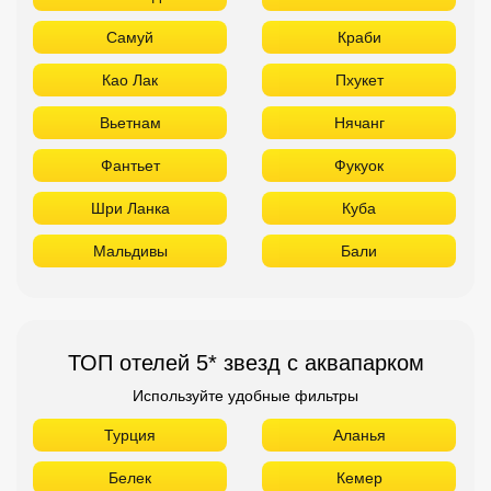
Самуй
Краби
Као Лак
Пхукет
Вьетнам
Нячанг
Фантьет
Фукуок
Шри Ланка
Куба
Мальдивы
Бали
ТОП отелей 5* звезд с аквапарком
Используйте удобные фильтры
Турция
Аланья
Белек
Кемер