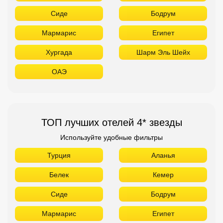
Сиде
Бодрум
Мармарис
Египет
Хургада
Шарм Эль Шейх
ОАЭ
ТОП лучших отелей 4* звезды
Используйте удобные фильтры
Турция
Аланья
Белек
Кемер
Сиде
Бодрум
Мармарис
Египет