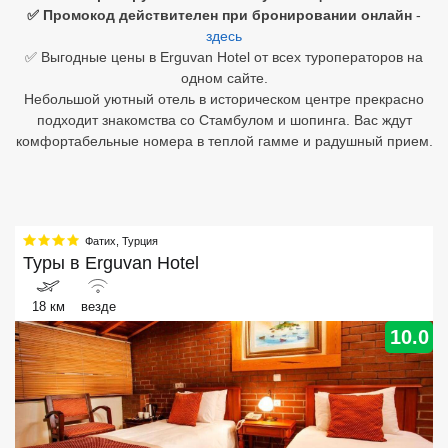
✅ Промокод действителен при бронировании онлайн
-
здесь
Египет
✅ Выгодные цены в Erguvan Hotel от всех туроператоров на
Куба
одном сайте.
Небольшой уютный отель в историческом центре прекрасно
Шри Ланка
подходит знакомства со Стамбулом и шопинга. Вас ждут
комфортабельные номера в теплой гамме и радушный прием.
Бали
Вьетнам
Хайнань
Фатих
,
Турция
Туры в
Erguvan Hotel
Северный Гоа
18 км
везде
Южный Гоа
10.0
Занзибар
Абхазия
Большой Сочи