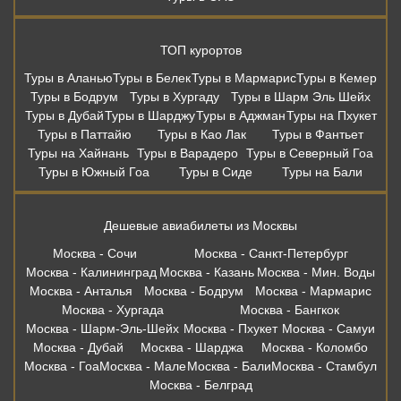
ТОП курортов
Туры в Аланью
Туры в Белек
Туры в Мармарис
Туры в Кемер
Туры в Бодрум
Туры в Хургаду
Туры в Шарм Эль Шейх
Туры в Дубай
Туры в Шарджу
Туры в Аджман
Туры на Пхукет
Туры в Паттайю
Туры в Као Лак
Туры в Фантьет
Туры на Хайнань
Туры в Варадеро
Туры в Северный Гоа
Туры в Южный Гоа
Туры в Сиде
Туры на Бали
Дешевые авиабилеты из Москвы
Москва - Сочи
Москва - Санкт-Петербург
Москва - Калининград
Москва - Казань
Москва - Мин. Воды
Москва - Анталья
Москва - Бодрум
Москва - Мармарис
Москва - Хургада
Москва - Бангкок
Москва - Шарм-Эль-Шейх
Москва - Пхукет
Москва - Самуи
Москва - Дубай
Москва - Шарджа
Москва - Коломбо
Москва - Гоа
Москва - Мале
Москва - Бали
Москва - Стамбул
Москва - Белград