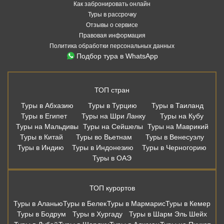
Как забронировать онлайн
Туры в рассрочку
Отзывы о сервисе
Правовая информация
Политика обработки персональных данных
Подбор тура в WhatsApp
ТОП стран
Туры в Абхазию
Туры в Турцию
Туры в Таиланд
Туры в Египет
Туры на Шри Ланку
Туры на Кубу
Туры на Мальдивы
Туры на Сейшелы
Туры на Маврикий
Туры в Китай
Туры во Вьетнам
Туры в Венесуэлу
Туры в Индию
Туры в Индонезию
Туры в Черногорию
Туры в ОАЭ
ТОП курортов
Туры в Аланью
Туры в Белек
Туры в Мармарис
Туры в Кемер
Туры в Бодрум
Туры в Хургаду
Туры в Шарм Эль Шейх