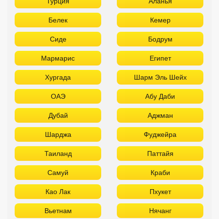
Турция
Аланья
Белек
Кемер
Сиде
Бодрум
Мармарис
Египет
Хургада
Шарм Эль Шейх
ОАЭ
Абу Даби
Дубай
Аджман
Шарджа
Фуджейра
Таиланд
Паттайя
Самуй
Краби
Као Лак
Пхукет
Вьетнам
Нячанг