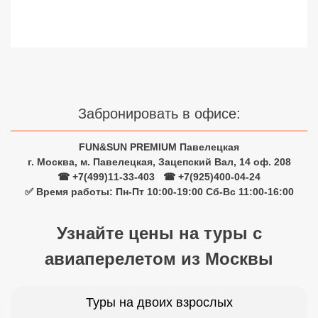
Сетевые отели Турции
Сетевые отели Египта
Сетевые отели ОАЭ
Сетевые отели Таиланда
Забронировать в офисе:
Сетевые отели Шри Ланки
FUN&SUN PREMIUM Павелецкая
г. Москва, м. Павелецкая, Зацепский Вал, 14 оф. 208
☎ +7(499)11-33-403
|
☎ +7(925)400-04-24
Сетевые отели Вьетнама
✅ Время работы: Пн-Пт 10:00-19:00 Сб-Вс 11:00-16:00
Сетевые отели Мальдив
Узнайте цены на туры с
авиаперелетом из Москвы
Сетевые отели Бали
Сетевые отели Сейшел
Туры на двоих взрослых
Сетевые отели Маврикия