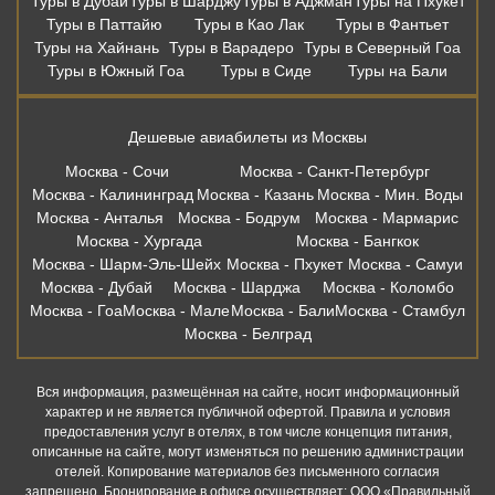
Туры в Дубай
Туры в Шарджу
Туры в Аджман
Туры на Пхукет
Туры в Паттайю
Туры в Као Лак
Туры в Фантьет
Туры на Хайнань
Туры в Варадеро
Туры в Северный Гоа
Туры в Южный Гоа
Туры в Сиде
Туры на Бали
Дешевые авиабилеты из Москвы
Москва - Сочи
Москва - Санкт-Петербург
Москва - Калининград
Москва - Казань
Москва - Мин. Воды
Москва - Анталья
Москва - Бодрум
Москва - Мармарис
Москва - Хургада
Москва - Бангкок
Москва - Шарм-Эль-Шейх
Москва - Пхукет
Москва - Самуи
Москва - Дубай
Москва - Шарджа
Москва - Коломбо
Москва - Гоа
Москва - Мале
Москва - Бали
Москва - Стамбул
Москва - Белград
Вся информация, размещённая на сайте, носит информационный
характер и не является публичной офертой. Правила и условия
предоставления услуг в отелях, в том числе концепция питания,
описанные на сайте, могут изменяться по решению администрации
отелей. Копирование материалов без письменного согласия
запрещено. Бронирование в офисе осуществляет: ООО «Правильный