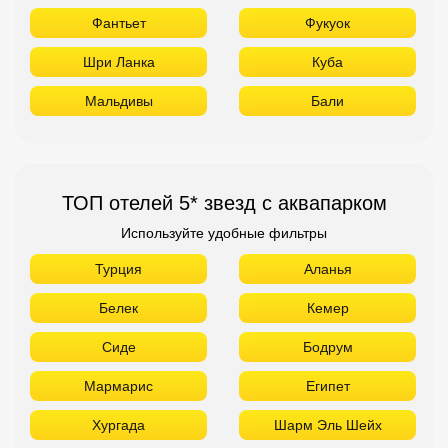
Фантьет
Фукуок
Шри Ланка
Куба
Мальдивы
Бали
ТОП отелей 5* звезд с аквапарком
Используйте удобные фильтры
Турция
Аланья
Белек
Кемер
Сиде
Бодрум
Мармарис
Египет
Хургада
Шарм Эль Шейх