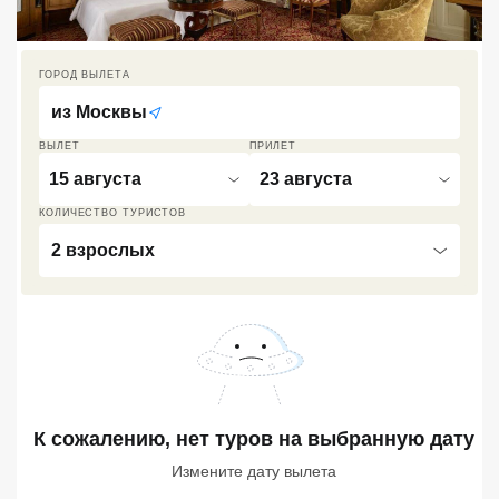
Кав Мин Воды
Экскурсионные туры
ГОРОД ВЫЛЕТА
из
Москвы
VIP отели 5 звезд
ВЫЛЕТ
ПРИЛЕТ
ТОП 10 лучших отелей 5*
15 августа
23 августа
КОЛИЧЕСТВО ТУРИСТОВ
ТОП 10 недорогих отелей
2 взрослых
5*
Лучшие отели 4* звезды
Недорогие отели 4*
звезды
Лучшие отели 3* звезды
К сожалению, нет туров
на выбранную дату
Недорогие отели 3*
Измените дату вылета
звезды