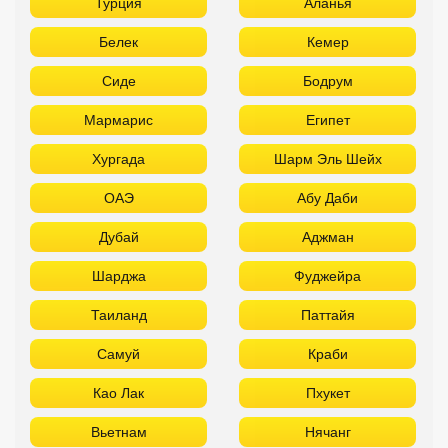
Турция
Аланья
Белек
Кемер
Сиде
Бодрум
Мармарис
Египет
Хургада
Шарм Эль Шейх
ОАЭ
Абу Даби
Дубай
Аджман
Шарджа
Фуджейра
Таиланд
Паттайя
Самуй
Краби
Као Лак
Пхукет
Вьетнам
Нячанг