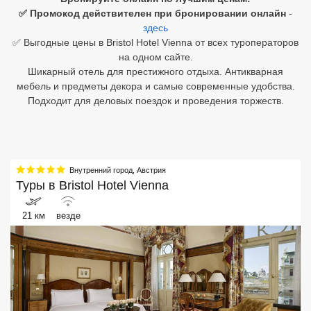
✅ Промокод действителен при бронировании онлайн
-
Египет
здесь
✅ Выгодные цены в Bristol Hotel Vienna от всех туроператоров
Куба
на одном сайте.
Шикарный отель для престижного отдыха. Антикварная
Шри Ланка
мебель и предметы декора и самые современные удобства.
Подходит для деловых поездок и проведения торжеств.
Бали
Вьетнам
Хайнань
Внутренний город
,
Австрия
Туры в
Bristol Hotel Vienna
Северный Гоа
21 км
везде
Южный Гоа
Занзибар
Абхазия
Большой Сочи