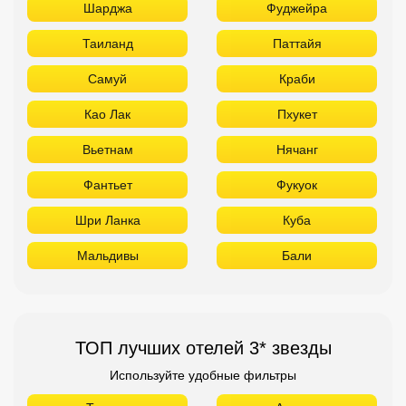
Шарджа
Фуджейра
Таиланд
Паттайя
Самуй
Краби
Као Лак
Пхукет
Вьетнам
Нячанг
Фантьет
Фукуок
Шри Ланка
Куба
Мальдивы
Бали
ТОП лучших отелей 3* звезды
Используйте удобные фильтры