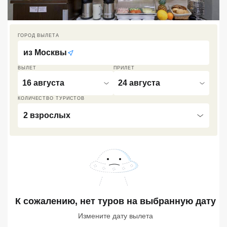
Кав Мин Воды
Экскурсионные туры
ГОРОД ВЫЛЕТА
из
Москвы
VIP отели 5 звезд
ВЫЛЕТ
ПРИЛЕТ
ТОП 10 лучших отелей 5*
16 августа
24 августа
КОЛИЧЕСТВО ТУРИСТОВ
ТОП 10 недорогих отелей
2 взрослых
5*
Лучшие отели 4* звезды
Недорогие отели 4*
звезды
Лучшие отели 3* звезды
К сожалению, нет туров
на выбранную дату
Недорогие отели 3*
Измените дату вылета
звезды