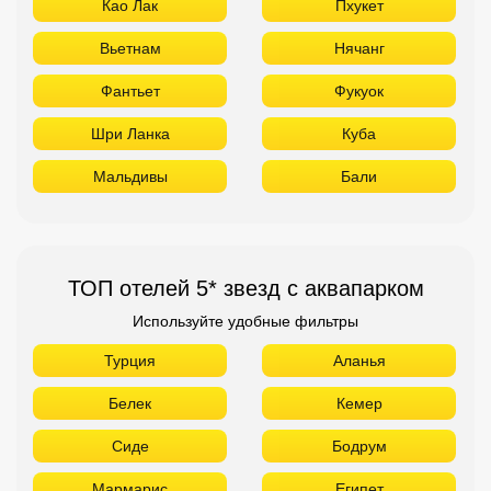
Као Лак
Пхукет
Вьетнам
Нячанг
Фантьет
Фукуок
Шри Ланка
Куба
Мальдивы
Бали
ТОП отелей 5* звезд с аквапарком
Используйте удобные фильтры
Турция
Аланья
Белек
Кемер
Сиде
Бодрум
Мармарис
Египет