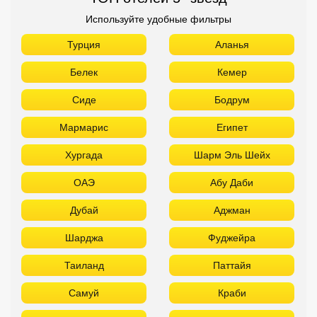
Используйте удобные фильтры
Турция
Аланья
Белек
Кемер
Сиде
Бодрум
Мармарис
Египет
Хургада
Шарм Эль Шейх
ОАЭ
Абу Даби
Дубай
Аджман
Шарджа
Фуджейра
Таиланд
Паттайя
Самуй
Краби