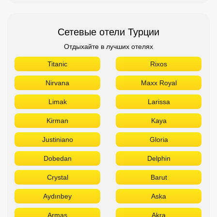
Сетевые отели Турции
Отдыхайте в лучших отелях
Titanic
Rixos
Nirvana
Maxx Royal
Limak
Larissa
Kirman
Kaya
Justiniano
Gloria
Dobedan
Delphin
Crystal
Barut
Aydınbey
Aska
Armas
Akra