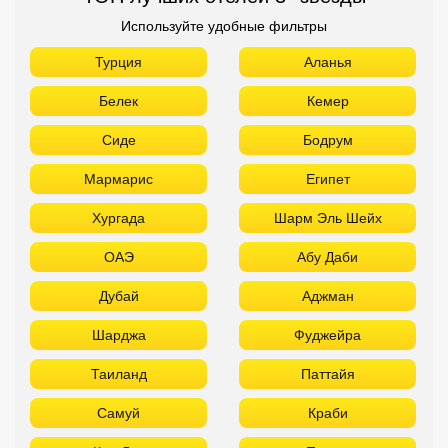
Используйте удобные фильтры
Турция
Аланья
Белек
Кемер
Сиде
Бодрум
Мармарис
Египет
Хургада
Шарм Эль Шейх
ОАЭ
Абу Даби
Дубай
Аджман
Шарджа
Фуджейра
Таиланд
Паттайя
Самуй
Краби