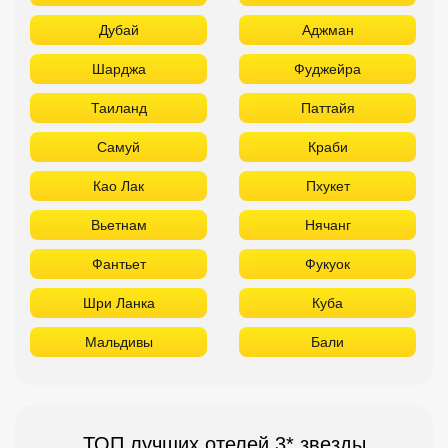
Дубай
Аджман
Шарджа
Фуджейра
Таиланд
Паттайя
Самуй
Краби
Као Лак
Пхукет
Вьетнам
Нячанг
Фантьет
Фукуок
Шри Ланка
Куба
Мальдивы
Бали
ТОП лучших отелей 3* звезды