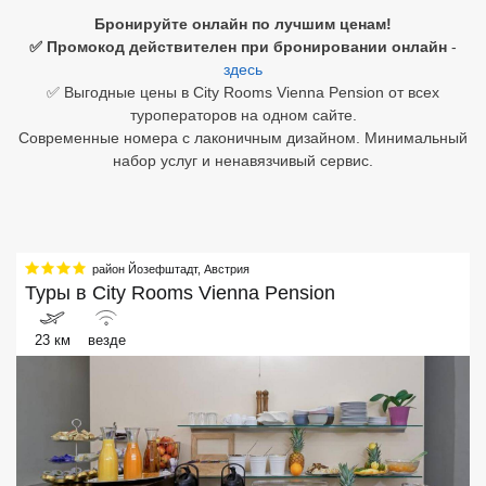
Бронируйте онлайн по лучшим ценам!
Египет
✅ Промокод действителен при бронировании онлайн
-
здесь
Куба
✅ Выгодные цены в City Rooms Vienna Pension от всех
туроператоров на одном сайте.
Шри Ланка
Современные номера с лаконичным дизайном. Минимальный
набор услуг и ненавязчивый сервис.
Бали
Вьетнам
Хайнань
район Йозефштадт
,
Австрия
Туры в
City Rooms Vienna Pension
Северный Гоа
23 км
везде
Южный Гоа
Занзибар
Абхазия
Большой Сочи