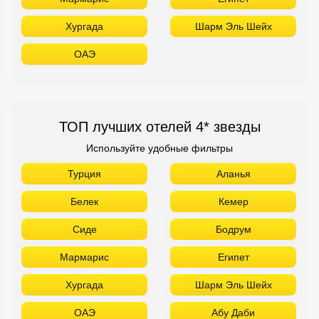
Хургада
Шарм Эль Шейх
ОАЭ
ТОП лучших отелей 4* звезды
Используйте удобные фильтры
Турция
Аланья
Белек
Кемер
Сиде
Бодрум
Мармарис
Египет
Хургада
Шарм Эль Шейх
ОАЭ
Абу Даби