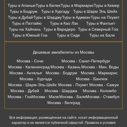
Туры в Аланью
Туры в Белек
Туры в Мармарис
Туры в Кемер
Туры в Бодрум
Туры в Хургаду
Туры в Шарм Эль Шейх
Туры в Дубай
Туры в Шарджу
Туры в Аджман
Туры на Пхукет
Туры в Паттайю
Туры в Као Лак
Туры в Фантьет
Туры на Хайнань
Туры в Варадеро
Туры в Северный Гоа
Туры в Южный Гоа
Туры в Сиде
Туры на Бали
Дешевые авиабилеты из Москвы
Москва - Сочи
Москва - Санкт-Петербург
Москва - Калининград
Москва - Казань
Москва - Мин. Воды
Москва - Анталья
Москва - Бодрум
Москва - Мармарис
Москва - Хургада
Москва - Бангкок
Москва - Шарм-Эль-Шейх
Москва - Пхукет
Москва - Самуи
Москва - Дубай
Москва - Шарджа
Москва - Коломбо
Москва - Гоа
Москва - Мале
Москва - Бали
Москва - Стамбул
Москва - Белград
Вся информация, размещённая на сайте, носит информационный
характер и не является публичной офертой. Правила и условия