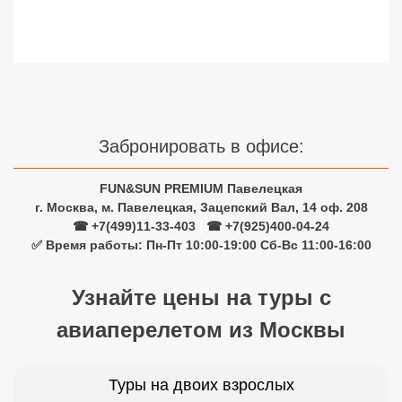
Сетевые отели Турции
Сетевые отели Египта
Сетевые отели ОАЭ
Сетевые отели Таиланда
Забронировать в офисе:
Сетевые отели Шри Ланки
FUN&SUN PREMIUM Павелецкая
г. Москва, м. Павелецкая, Зацепский Вал, 14 оф. 208
☎ +7(499)11-33-403
|
☎ +7(925)400-04-24
Сетевые отели Вьетнама
✅ Время работы: Пн-Пт 10:00-19:00 Сб-Вс 11:00-16:00
Сетевые отели Мальдив
Узнайте цены на туры с
Сетевые отели Бали
авиаперелетом из Москвы
Сетевые отели Сейшел
Туры на двоих взрослых
Сетевые отели Маврикия