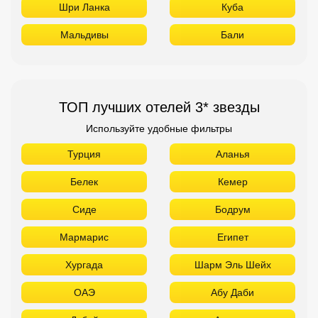
Шри Ланка
Куба
Мальдивы
Бали
ТОП лучших отелей 3* звезды
Используйте удобные фильтры
Турция
Аланья
Белек
Кемер
Сиде
Бодрум
Мармарис
Египет
Хургада
Шарм Эль Шейх
ОАЭ
Абу Даби