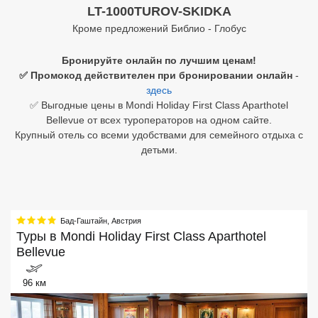
LT-1000TUROV-SKIDKA
Египет
Кроме предложений Библио - Глобус
Куба
Бронируйте онлайн по лучшим ценам!
✅ Промокод действителен при бронировании онлайн
-
Шри Ланка
здесь
✅ Выгодные цены в Mondi Holiday First Class Aparthotel
Бали
Bellevue от всех туроператоров на одном сайте.
Крупный отель со всеми удобствами для семейного отдыха с
Вьетнам
детьми.
Хайнань
Северный Гоа
Бад-Гаштайн
,
Австрия
Южный Гоа
Туры в
Mondi Holiday First Class Aparthotel
Bellevue
Занзибар
Абхазия
96 км
Большой Сочи