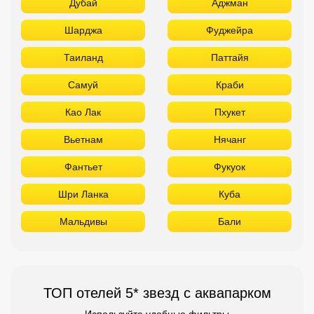
Дубай
Аджман
Шарджа
Фуджейра
Таиланд
Паттайя
Самуй
Краби
Као Лак
Пхукет
Вьетнам
Нячанг
Фантьет
Фукуок
Шри Ланка
Куба
Мальдивы
Бали
ТОП отелей 5* звезд с аквапарком
Используйте удобные фильтры