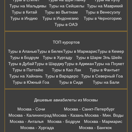
Туры на Мальдивы
Туры на Сейшелы
Туры на Маврикий
Туры в Китай
Туры во Вьетнам
Туры в Венесуэлу
Туры в Индию
Туры в Индонезию
Туры в Черногорию
Туры в ОАЭ
ТОП курортов
Туры в Аланью
Туры в Белек
Туры в Мармарис
Туры в Кемер
Туры в Бодрум
Туры в Хургаду
Туры в Шарм Эль Шейх
Туры в Дубай
Туры в Шарджу
Туры в Аджман
Туры на Пхукет
Туры в Паттайю
Туры в Као Лак
Туры в Фантьет
Туры на Хайнань
Туры в Варадеро
Туры в Северный Гоа
Туры в Южный Гоа
Туры в Сиде
Туры на Бали
Дешевые авиабилеты из Москвы
Москва - Сочи
Москва - Санкт-Петербург
Москва - Калининград
Москва - Казань
Москва - Мин. Воды
Москва - Анталья
Москва - Бодрум
Москва - Мармарис
Москва - Хургада
Москва - Бангкок