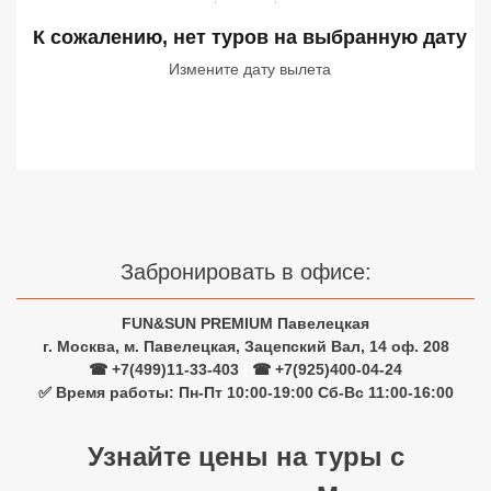
Сетевые отели Турции
К сожалению, нет туров
на выбранную дату
Сетевые отели Египта
Измените дату вылета
Сетевые отели ОАЭ
Сетевые отели Таиланда
Сетевые отели Шри Ланки
Забронировать в офисе:
Сетевые отели Вьетнама
FUN&SUN PREMIUM Павелецкая
г. Москва, м. Павелецкая, Зацепский Вал, 14 оф. 208
Сетевые отели Мальдив
☎ +7(499)11-33-403
|
☎ +7(925)400-04-24
✅ Время работы: Пн-Пт 10:00-19:00 Сб-Вс 11:00-16:00
Сетевые отели Бали
Сетевые отели Сейшел
Узнайте цены на туры с
Сетевые отели Маврикия