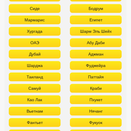
Сиде
Бодрум
Мармарис
Египет
Хургада
Шарм Эль Шейх
ОАЭ
Абу Даби
Дубай
Аджман
Шарджа
Фуджейра
Таиланд
Паттайя
Самуй
Краби
Као Лак
Пхукет
Вьетнам
Нячанг
Фантьет
Фукуок