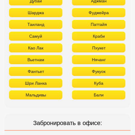
Дубай
Аджман
Шарджа
Фуджейра
Таиланд
Паттайя
Самуй
Краби
Као Лак
Пхукет
Вьетнам
Нячанг
Фантьет
Фукуок
Шри Ланка
Куба
Мальдивы
Бали
Забронировать в офисе: