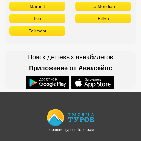
Marriott
Le Meridien
Ibis
Hilton
Fairmont
Поиск дешевых авиабилетов
Приложение от Авиасейлс
Доступно в
Загрузите в
Горящие туры в Телеграм