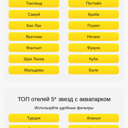
Таиланд
Паттайя
Самуй
Краби
Као Лак
Пхукет
Вьетнам
Нячанг
Фантьет
Фукуок
Шри Ланка
Куба
Мальдивы
Бали
ТОП отелей 5* звезд с аквапарком
Используйте удобные фильтры
Турция
Аланья