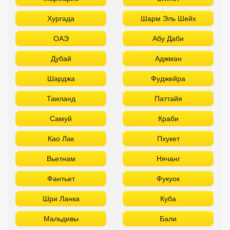
Хургада
Шарм Эль Шейх
ОАЭ
Абу Даби
Дубай
Аджман
Шарджа
Фуджейра
Таиланд
Паттайя
Самуй
Краби
Као Лак
Пхукет
Вьетнам
Нячанг
Фантьет
Фукуок
Шри Ланка
Куба
Мальдивы
Бали