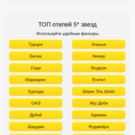
ТОП отелей 5* звезд
Используйте удобные фильтры
Турция
Аланья
Белек
Кемер
Сиде
Бодрум
Мармарис
Египет
Хургада
Шарм Эль Шейх
ОАЭ
Абу Даби
Дубай
Аджман
Шарджа
Фуджейра