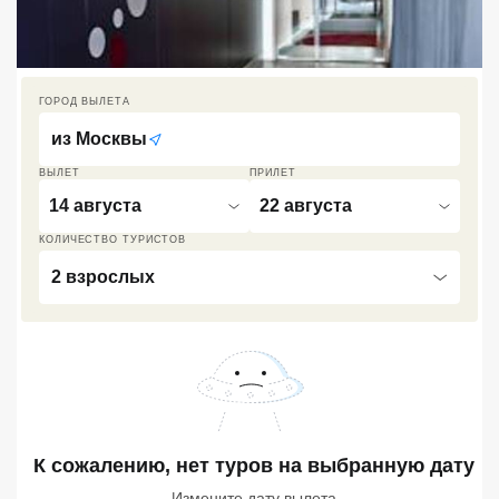
Кав Мин Воды
Экскурсионные туры
ГОРОД ВЫЛЕТА
VIP отели 5 звезд
из
Москвы
ТОП 10 лучших отелей 5*
ВЫЛЕТ
ПРИЛЕТ
14 августа
22 августа
ТОП 10 недорогих отелей
КОЛИЧЕСТВО ТУРИСТОВ
5*
2 взрослых
Лучшие отели 4* звезды
Недорогие отели 4*
звезды
Лучшие отели 3* звезды
Недорогие отели 3*
К сожалению, нет туров
на выбранную дату
звезды
Измените дату вылета