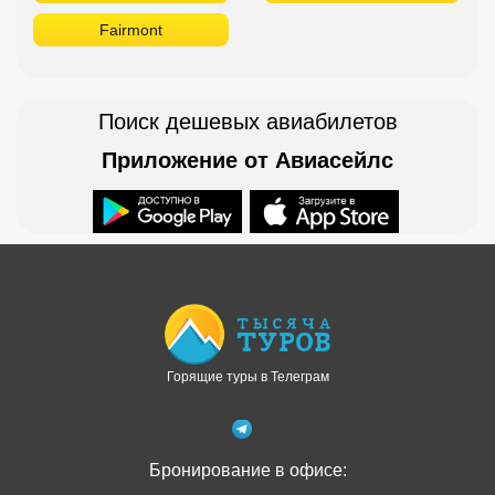
Fairmont
Поиск дешевых авиабилетов
Приложение от Авиасейлс
Доступно в
Загрузите в
Горящие туры в Телеграм
Бронирование в офисе: