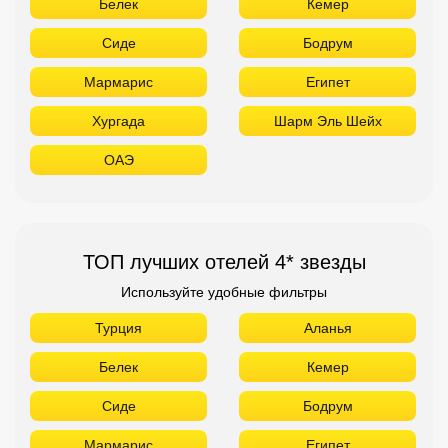
Белек
Кемер
Сиде
Бодрум
Мармарис
Египет
Хургада
Шарм Эль Шейх
ОАЭ
ТОП лучших отелей 4* звезды
Используйте удобные фильтры
Турция
Аланья
Белек
Кемер
Сиде
Бодрум
Мармарис
Египет