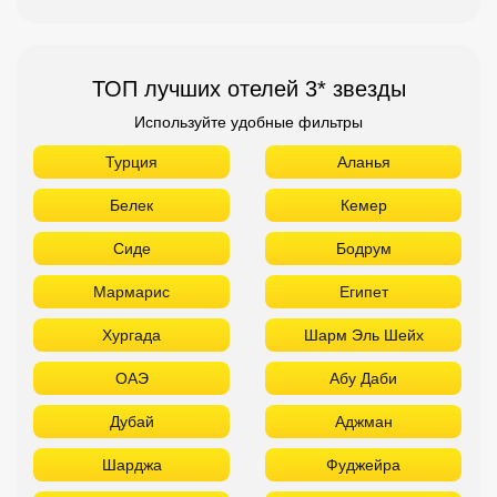
ТОП лучших отелей 3* звезды
Используйте удобные фильтры
Турция
Аланья
Белек
Кемер
Сиде
Бодрум
Мармарис
Египет
Хургада
Шарм Эль Шейх
ОАЭ
Абу Даби
Дубай
Аджман
Шарджа
Фуджейра