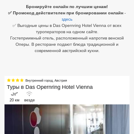
Бронируйте онлайн по лучшим ценам!
Египет
✅ Промокод действителен при бронировании онлайн
-
здесь
Куба
✅ Выгодные цены в Das Opernring Hotel Vienna от всех
туроператоров на одном сайте.
Шри Ланка
Гостеприимный отель, расположенный напротив венской
Оперы. В ресторане подают блюда традиционной и
Бали
современной австрийской кухни.
Вьетнам
Хайнань
Внутренний город
,
Австрия
Северный Гоа
Туры в
Das Opernring Hotel Vienna
Южный Гоа
20 км
везде
Занзибар
Абхазия
Большой Сочи