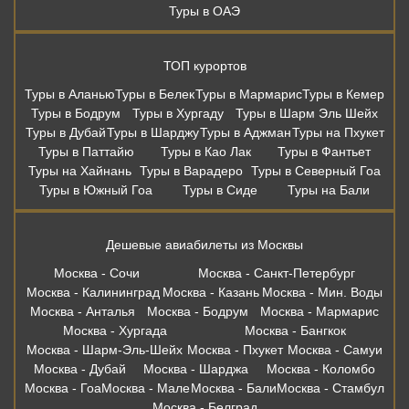
Туры в ОАЭ
ТОП курортов
Туры в Аланью
Туры в Белек
Туры в Мармарис
Туры в Кемер
Туры в Бодрум
Туры в Хургаду
Туры в Шарм Эль Шейх
Туры в Дубай
Туры в Шарджу
Туры в Аджман
Туры на Пхукет
Туры в Паттайю
Туры в Као Лак
Туры в Фантьет
Туры на Хайнань
Туры в Варадеро
Туры в Северный Гоа
Туры в Южный Гоа
Туры в Сиде
Туры на Бали
Дешевые авиабилеты из Москвы
Москва - Сочи
Москва - Санкт-Петербург
Москва - Калининград
Москва - Казань
Москва - Мин. Воды
Москва - Анталья
Москва - Бодрум
Москва - Мармарис
Москва - Хургада
Москва - Бангкок
Москва - Шарм-Эль-Шейх
Москва - Пхукет
Москва - Самуи
Москва - Дубай
Москва - Шарджа
Москва - Коломбо
Москва - Гоа
Москва - Мале
Москва - Бали
Москва - Стамбул
Москва - Белград