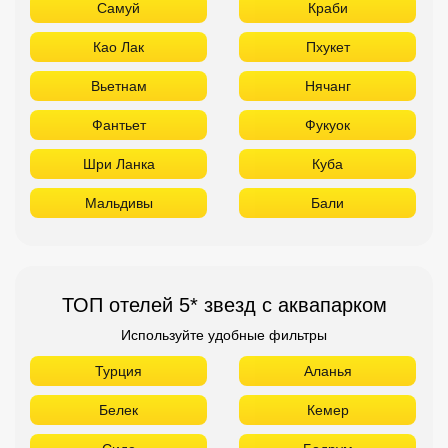
Самуй
Краби
Као Лак
Пхукет
Вьетнам
Нячанг
Фантьет
Фукуок
Шри Ланка
Куба
Мальдивы
Бали
ТОП отелей 5* звезд с аквапарком
Используйте удобные фильтры
Турция
Аланья
Белек
Кемер