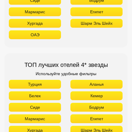
Сиде
Бодрум
Мармарис
Египет
Хургада
Шарм Эль Шейх
ОАЭ
ТОП лучших отелей 4* звезды
Используйте удобные фильтры
Турция
Аланья
Белек
Кемер
Сиде
Бодрум
Мармарис
Египет
Хургада
Шарм Эль Шейх