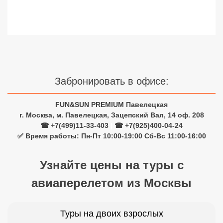
Сетевые отели Турции
Сетевые отели Египта
Сетевые отели ОАЭ
Сетевые отели Таиланда
Забронировать в офисе:
Сетевые отели Шри Ланки
FUN&SUN PREMIUM Павелецкая
г. Москва, м. Павелецкая, Зацепский Вал, 14 оф. 208
☎ +7(499)11-33-403
|
☎ +7(925)400-04-24
Сетевые отели Вьетнама
✅ Время работы: Пн-Пт 10:00-19:00 Сб-Вс 11:00-16:00
Сетевые отели Мальдив
Узнайте цены на туры с
Сетевые отели Бали
авиаперелетом из Москвы
Сетевые отели Сейшел
Туры на двоих взрослых
Сетевые отели Маврикия