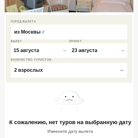
Кав Мин Воды
Экскурсионные туры
ГОРОД ВЫЛЕТА
из
Москвы
VIP отели 5 звезд
ВЫЛЕТ
ПРИЛЕТ
ТОП 10 лучших отелей 5*
15 августа
23 августа
КОЛИЧЕСТВО ТУРИСТОВ
ТОП 10 недорогих отелей
2 взрослых
5*
Лучшие отели 4* звезды
Недорогие отели 4*
звезды
Лучшие отели 3* звезды
К сожалению, нет туров
на выбранную дату
Недорогие отели 3*
Измените дату вылета
звезды