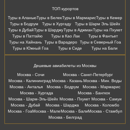
ТОП курортов
Туры в Аланью
Туры в Белек
Туры в Мармарис
Туры в Кемер
Туры в Бодрум
Туры в Хургаду
Туры в Шарм Эль Шейх
Туры в Дубай
Туры в Шарджу
Туры в Аджман
Туры на Пхукет
Туры в Паттайю
Туры в Као Лак
Туры в Фантьет
Туры на Хайнань
Туры в Варадеро
Туры в Северный Гоа
Туры в Южный Гоа
Туры в Сиде
Туры на Бали
Дешевые авиабилеты из Москвы
Москва - Сочи
Москва - Санкт-Петербург
Москва - Калининград
Москва - Казань
Москва - Мин. Воды
Москва - Анталья
Москва - Бодрум
Москва - Мармарис
Москва - Хургада
Москва - Бангкок
Москва - Шарм-Эль-Шейх
Москва - Пхукет
Москва - Самуи
Москва - Дубай
Москва - Шарджа
Москва - Коломбо
Москва - Гоа
Москва - Мале
Москва - Бали
Москва - Стамбул
Москва - Белград