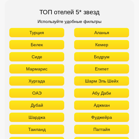
ТОП отелей 5* звезд
Используйте удобные фильтры
Турция
Аланья
Белек
Кемер
Сиде
Бодрум
Мармарис
Египет
Хургада
Шарм Эль Шейх
ОАЭ
Абу Даби
Дубай
Аджман
Шарджа
Фуджейра
Таиланд
Паттайя