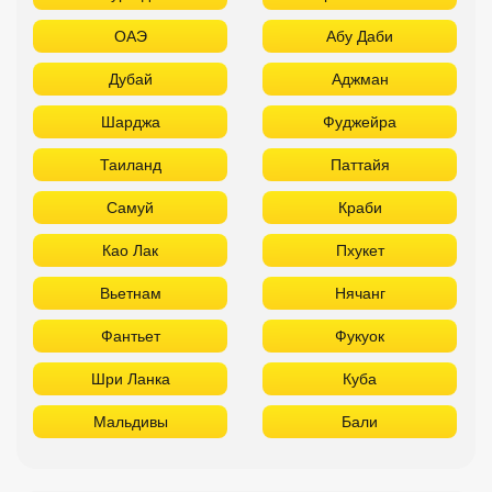
ОАЭ
Абу Даби
Дубай
Аджман
Шарджа
Фуджейра
Таиланд
Паттайя
Самуй
Краби
Као Лак
Пхукет
Вьетнам
Нячанг
Фантьет
Фукуок
Шри Ланка
Куба
Мальдивы
Бали