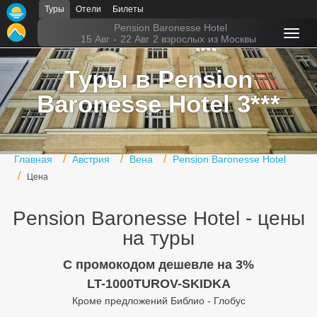
Туры
Отели
Билеты
Главная
Pension Baronesse Hotel
15 Авг
-
22 Авг
2 взрослых
из Москвы
Горящие туры
Туры в Pension
Туры в Турцию
Baronesse Hotel 3***
Туры в Египет
Туры в ОАЭ
Главная
Австрия
Вена
Pension Baronesse Hotel
Офис г. Москва
Цена
Помощь
Pension Baronesse Hotel - цены
Подборки отелей
на туры
Турция
C промокодом дешевле на 3%
LT-1000TUROV-SKIDKA
Таиланд
Кроме предложений Библио - Глобус
ОАЭ