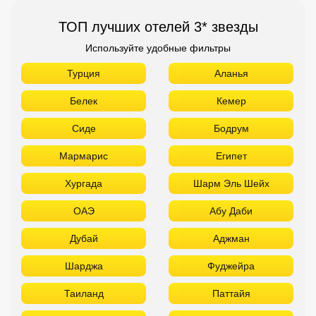
ТОП лучших отелей 3* звезды
Используйте удобные фильтры
Турция
Аланья
Белек
Кемер
Сиде
Бодрум
Мармарис
Египет
Хургада
Шарм Эль Шейх
ОАЭ
Абу Даби
Дубай
Аджман
Шарджа
Фуджейра
Таиланд
Паттайя