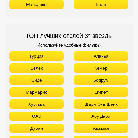
Мальдивы
Бали
ТОП лучших отелей 3* звезды
Используйте удобные фильтры
Турция
Аланья
Белек
Кемер
Сиде
Бодрум
Мармарис
Египет
Хургада
Шарм Эль Шейх
ОАЭ
Абу Даби
Дубай
Аджман