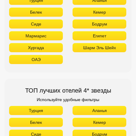
Турция
Аланья
Белек
Кемер
Сиде
Бодрум
Мармарис
Египет
Хургада
Шарм Эль Шейх
ОАЭ
ТОП лучших отелей 4* звезды
Используйте удобные фильтры
Турция
Аланья
Белек
Кемер
Сиде
Бодрум