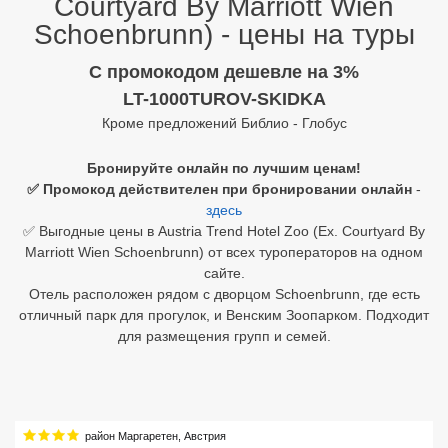
Courtyard By Marriott Wien
Schoenbrunn) - цены на туры
Египет
C промокодом дешевле на 3%
Куба
LT-1000TUROV-SKIDKA
Шри Ланка
Кроме предложений Библио - Глобус
Бали
Бронируйте онлайн по лучшим ценам!
✅ Промокод действителен при бронировании онлайн
-
Вьетнам
здесь
✅ Выгодные цены в Austria Trend Hotel Zoo (Ex. Courtyard By
Хайнань
Marriott Wien Schoenbrunn) от всех туроператоров на одном
сайте.
Северный Гоа
Отель расположен рядом с дворцом Schoenbrunn, где есть
отличный парк для прогулок, и Венским Зоопарком. Подходит
Южный Гоа
для размещения групп и семей.
Занзибар
Абхазия
Большой Сочи
район Маргаретен
,
Австрия