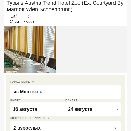
Туры в
Austria Trend Hotel Zoo (Ex. Courtyard By
Кав Мин Воды
Marriott Wien Schoenbrunn)
Экскурсионные туры
28 км
лобби
VIP отели 5 звезд
ТОП 10 лучших отелей 5*
ТОП 10 недорогих отелей
5*
Лучшие отели 4* звезды
ГОРОД ВЫЛЕТА
Недорогие отели 4*
из
Москвы
звезды
ВЫЛЕТ
ПРИЛЕТ
Лучшие отели 3* звезды
16 августа
24 августа
КОЛИЧЕСТВО ТУРИСТОВ
Недорогие отели 3*
звезды
2 взрослых