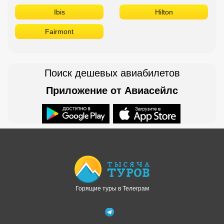
Ibis
Hilton
Fairmont
Поиск дешевых авиабилетов
Приложение от Авиасейлс
Доступно в
Загрузите в
Горящие туры в Телеграм