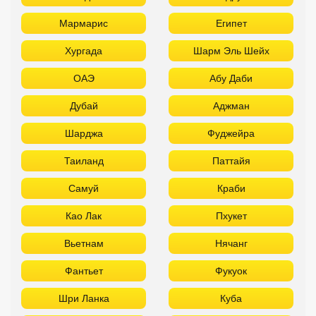
Мармарис
Египет
Хургада
Шарм Эль Шейх
ОАЭ
Абу Даби
Дубай
Аджман
Шарджа
Фуджейра
Таиланд
Паттайя
Самуй
Краби
Као Лак
Пхукет
Вьетнам
Нячанг
Фантьет
Фукуок
Шри Ланка
Куба