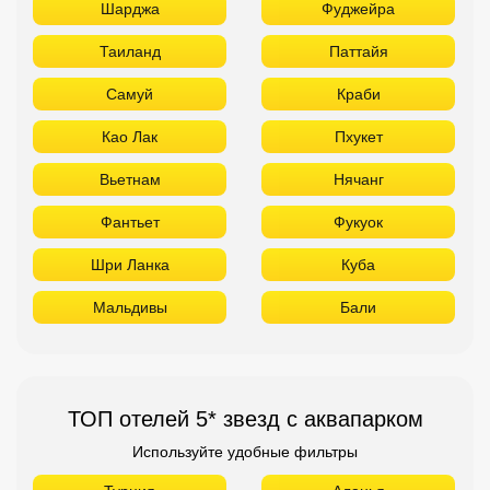
Шарджа
Фуджейра
Таиланд
Паттайя
Самуй
Краби
Као Лак
Пхукет
Вьетнам
Нячанг
Фантьет
Фукуок
Шри Ланка
Куба
Мальдивы
Бали
ТОП отелей 5* звезд с аквапарком
Используйте удобные фильтры