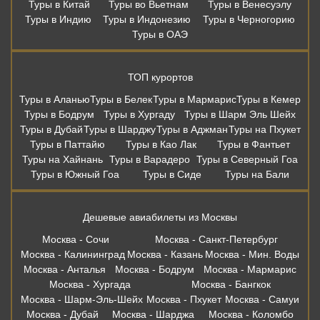
Туры в Китай
Туры во Вьетнам
Туры в Венесуэлу
Туры в Индию
Туры в Индонезию
Туры в Черногорию
Туры в ОАЭ
ТОП курортов
Туры в Аланью
Туры в Белек
Туры в Мармарис
Туры в Кемер
Туры в Бодрум
Туры в Хургаду
Туры в Шарм Эль Шейх
Туры в Дубай
Туры в Шарджу
Туры в Аджман
Туры на Пхукет
Туры в Паттайю
Туры в Као Лак
Туры в Фантьет
Туры на Хайнань
Туры в Варадеро
Туры в Северный Гоа
Туры в Южный Гоа
Туры в Сиде
Туры на Бали
Дешевые авиабилеты из Москвы
Москва - Сочи
Москва - Санкт-Петербург
Москва - Калининград
Москва - Казань
Москва - Мин. Воды
Москва - Анталья
Москва - Бодрум
Москва - Мармарис
Москва - Хургада
Москва - Бангкок
Москва - Шарм-Эль-Шейх
Москва - Пхукет
Москва - Самуи
Москва - Дубай
Москва - Шарджа
Москва - Коломбо