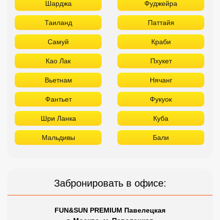
Шарджа
Фуджейра
Таиланд
Паттайя
Самуй
Краби
Као Лак
Пхукет
Вьетнам
Нячанг
Фантьет
Фукуок
Шри Ланка
Куба
Мальдивы
Бали
Забронировать в офисе:
FUN&SUN PREMIUM Павелецкая