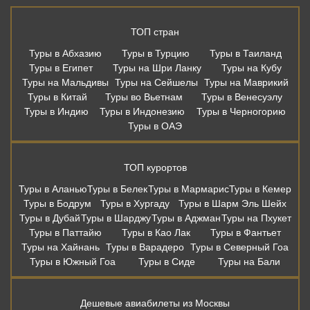
ТОП стран
Туры в Абхазию
Туры в Турцию
Туры в Таиланд
Туры в Египет
Туры на Шри Ланку
Туры на Кубу
Туры на Мальдивы
Туры на Сейшелы
Туры на Маврикий
Туры в Китай
Туры во Вьетнам
Туры в Венесуэлу
Туры в Индию
Туры в Индонезию
Туры в Черногорию
Туры в ОАЭ
ТОП курортов
Туры в Аланью
Туры в Белек
Туры в Мармарис
Туры в Кемер
Туры в Бодрум
Туры в Хургаду
Туры в Шарм Эль Шейх
Туры в Дубай
Туры в Шарджу
Туры в Аджман
Туры на Пхукет
Туры в Паттайю
Туры в Као Лак
Туры в Фантьет
Туры на Хайнань
Туры в Варадеро
Туры в Северный Гоа
Туры в Южный Гоа
Туры в Сиде
Туры на Бали
Дешевые авиабилеты из Москвы