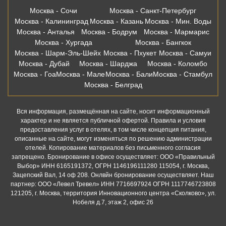
Москва - Сочи
Москва - Санкт-Петербург
Москва - Калининград
Москва - Казань
Москва - Мин. Воды
Москва - Анталья
Москва - Бодрум
Москва - Мармарис
Москва - Хургада
Москва - Бангкок
Москва - Шарм-Эль-Шейх
Москва - Пхукет
Москва - Самуи
Москва - Дубай
Москва - Шарджа
Москва - Коломбо
Москва - Гоа
Москва - Мале
Москва - Бали
Москва - Стамбул
Москва - Белград
Вся информация, размещённая на сайте, носит информационный
характер и не является публичной офертой. Правила и условия
предоставления услуг в отелях, в том числе концепция питания,
описанные на сайте, могут изменяться по решению администрации
отелей. Копирование материалов без письменного согласия
запрещено. Бронирование в офисе осуществляет: ООО «Правильный
Выбор» ИНН 6165191372, ОГРН 1146196111280 115054, г. Москва,
Зацепский Вал, 14 оф 208. Онлвйн бронирование осуществляет. Наш
партнер: ООО «Левел Тревел» ИНН 7716697924 ОГРН 1117746723808
121205, г. Москва, территория Инновационного центра «Сколково», ул.
Нобеля д.7, этаж 2, офис 26