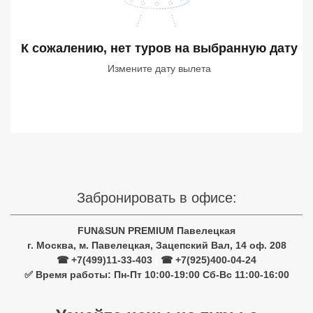
Сетевые отели Турции
Сетевые отели Египта
К сожалению, нет туров
на выбранную дату
Измените дату вылета
Сетевые отели ОАЭ
Сетевые отели Таиланда
Сетевые отели Шри Ланки
Сетевые отели Вьетнама
Забронировать в офисе:
Сетевые отели Мальдив
FUN&SUN PREMIUM Павелецкая
г. Москва, м. Павелецкая, Зацепский Вал, 14 оф. 208
Сетевые отели Бали
☎ +7(499)11-33-403
|
☎ +7(925)400-04-24
✅ Время работы: Пн-Пт 10:00-19:00 Сб-Вс 11:00-16:00
Сетевые отели Сейшел
Сетевые отели Маврикия