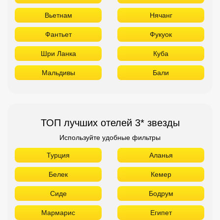
Вьетнам
Нячанг
Фантьет
Фукуок
Шри Ланка
Куба
Мальдивы
Бали
ТОП лучших отелей 3* звезды
Используйте удобные фильтры
Турция
Аланья
Белек
Кемер
Сиде
Бодрум
Мармарис
Египет