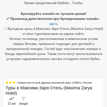
Кроме предложений Библио - Глобус
Египет
Бронируйте онлайн по лучшим ценам!
Куба
✅ Промокод действителен при бронировании онлайн
-
здесь
Шри Ланка
✅ Выгодные цены в Максима Заря Отель (Maxima Zarya Hotel)
от всех туроператоров на одном сайте.
Бали
Уютная гостиница, расположенная в живописном уголке
севера Москвы, прекрасно подходит для деловой и
Вьетнам
экскурсионной поездки. Гостей ждут классические номера и
блюда европейской кухни. Также гости могут воспользоваться
Хайнань
услугами оздоровительного центра соседнего отеля Ирбис.
Северный Гоа
Южный Гоа
Северо-восточный административный округ (СВАО)
,
Россия
Занзибар
Туры в
Максима Заря Отель (Maxima Zarya
Hotel)
Абхазия
21 км
везде
Большой Сочи