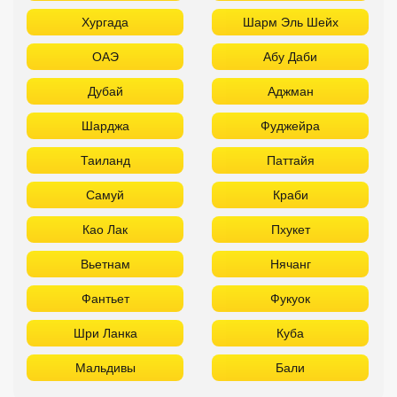
Хургада
Шарм Эль Шейх
ОАЭ
Абу Даби
Дубай
Аджман
Шарджа
Фуджейра
Таиланд
Паттайя
Самуй
Краби
Као Лак
Пхукет
Вьетнам
Нячанг
Фантьет
Фукуок
Шри Ланка
Куба
Мальдивы
Бали