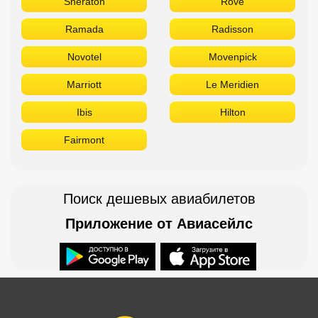
Sheraton
Rove
Ramada
Radisson
Novotel
Movenpick
Marriott
Le Meridien
Ibis
Hilton
Fairmont
Поиск дешевых авиабилетов
Приложение от Авиасейлс
Доступно в
Загрузите в