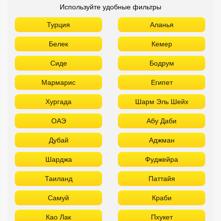
Используйте удобные фильтры
Турция
Аланья
Белек
Кемер
Сиде
Бодрум
Мармарис
Египет
Хургада
Шарм Эль Шейх
ОАЭ
Абу Даби
Дубай
Аджман
Шарджа
Фуджейра
Таиланд
Паттайя
Самуй
Краби
Као Лак
Пхукет