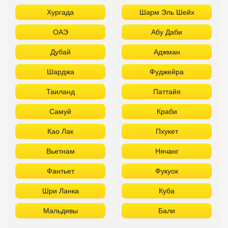
Хургада
Шарм Эль Шейх
ОАЭ
Абу Даби
Дубай
Аджман
Шарджа
Фуджейра
Таиланд
Паттайя
Самуй
Краби
Као Лак
Пхукет
Вьетнам
Нячанг
Фантьет
Фукуок
Шри Ланка
Куба
Мальдивы
Бали