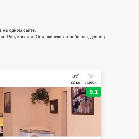
в на одном сайте.
ско-Разумовская, Останкинская телебашня, дворец
22 км
лобби
9.1