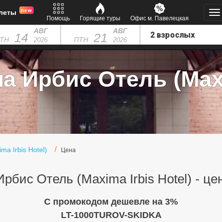
new
леты
Помощь
Горящие туры
Офис м. Павелецкая
АВГ
АВГ
14
21
ТН
ПТН
2026
2026
 Ирбис Отель (Maxi
a Irbis Hotel)
Цена
рбис Отель (Maxima Irbis Hotel) - це
C промокодом дешевле на 3%
LT-1000TUROV-SKIDKA