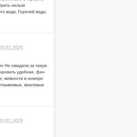
треть нельзя
это вода. Горячей воды
03.01.2025
ин Не ожидала за такую
, кровать удобная, фен
е, живности в номере
 отзывчивые, вежливые
02.01.2025