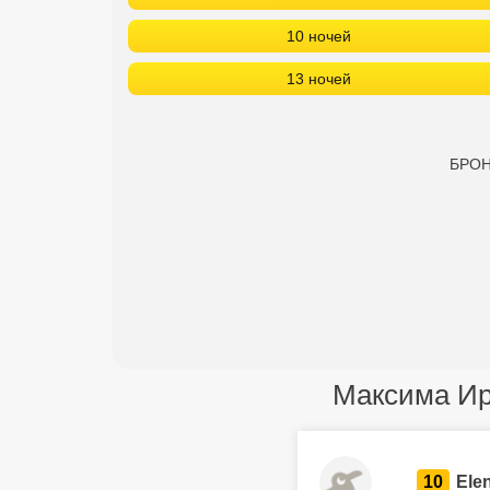
10 ночей
13 ночей
БРОН
Максима Ирб
10
Ele