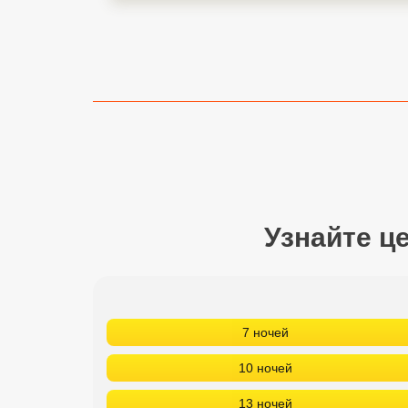
Сетевые отели Турции
Сетевые отели Египта
Сетевые отели ОАЭ
Сетевые отели Таиланда
Сетевые отели Шри Ланки
Узнайте ц
Сетевые отели Вьетнама
Сетевые отели Мальдив
Сетевые отели Бали
7 ночей
Сетевые отели Сейшел
10 ночей
Сетевые отели Маврикия
13 ночей