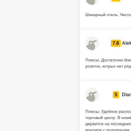
Шикарный отель. Чисто
7.6
Ale
Плюсы: Достаточно бли
розеток, котрых нет ря
5
Dia
Плюсы: Удобное распол
торговый центр. В номе
держится на последних
контакте с полотенцем.