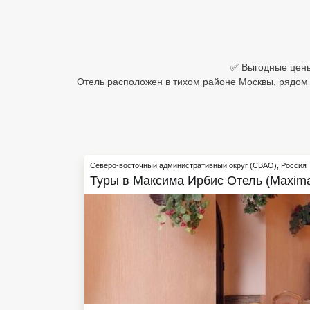
Египет
Куба
✅ Выгодные цены 
Шри Ланка
Отель расположен в тихом районе Москвы, рядом 
Бали
Вьетнам
Хайнань
Северо-восточный административный округ (СВАО)
,
Россия
Туры в
Максима Ирбис Отель (Maxima I
Северный Гоа
Южный Гоа
Занзибар
Абхазия
Большой Сочи