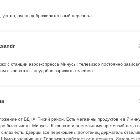
, уютно, очень доброжелательный персонал
ksandr
зко с станции аэроэкспресса Минусы: телевизор постоянно зависал
дом с кроватью - неудобно заряжать телефон
na
ожение от ВДНХ. Тихий район. Есть магазины продуктов и в 7 ми
ре было чисто. Минусы: К кровати и постельному претензий нет,а в
 силах есть. Дверцы все перекошены,полотенец держатель отвали
 Шумо изоляции нет. Телевизор работает от интернета. Интернет н