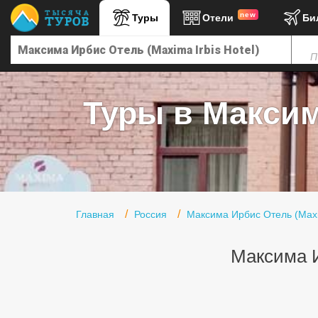
new
Туры
Отели
Би
Главная
П
Горящие туры
Туры в Турцию
Туры в Максима
Туры в Египет
Туры в ОАЭ
Офис г. Москва
Помощь
Главная
Россия
Максима Ирбис Отель (Maxim
Подборки отелей
Максима И
Турция
Таиланд
ОАЭ