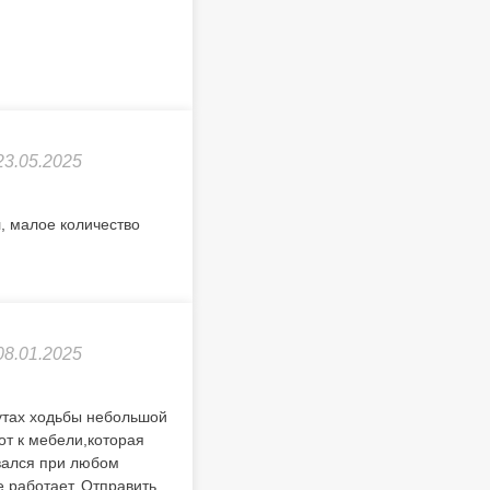
23.05.2025
, малое количество
08.01.2025
нутах ходьбы небольшой
от к мебели,которая
вался при любом
е работает. Отправить