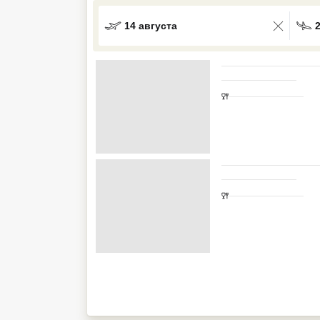
Кав Мин Воды
14 августа
Экскурсионные туры
VIP отели 5 звезд
ТОП 10 лучших отелей 5*
ТОП 10 недорогих отелей
5*
Лучшие отели 4* звезды
Недорогие отели 4*
звезды
Лучшие отели 3* звезды
Недорогие отели 3*
звезды