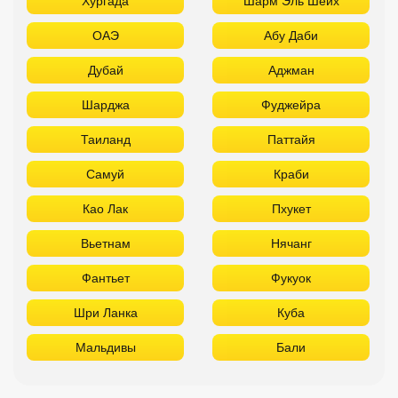
Хургада
Шарм Эль Шейх
ОАЭ
Абу Даби
Дубай
Аджман
Шарджа
Фуджейра
Таиланд
Паттайя
Самуй
Краби
Као Лак
Пхукет
Вьетнам
Нячанг
Фантьет
Фукуок
Шри Ланка
Куба
Мальдивы
Бали