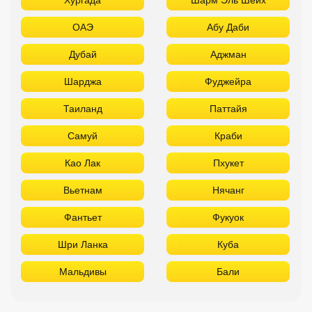
ОАЭ
Абу Даби
Дубай
Аджман
Шарджа
Фуджейра
Таиланд
Паттайя
Самуй
Краби
Као Лак
Пхукет
Вьетнам
Нячанг
Фантьет
Фукуок
Шри Ланка
Куба
Мальдивы
Бали