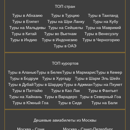
ТОП стран
Туры в Абхазию
Туры в Турцию
Туры в Таиланд
Туры в Египет
Туры на Шри Ланку
Туры на Кубу
Туры на Мальдивы
Туры на Сейшелы
Туры на Маврикий
Туры в Китай
Туры во Вьетнам
Туры в Венесуэлу
Туры в Индию
Туры в Индонезию
Туры в Черногорию
Туры в ОАЭ
ТОП курортов
Туры в Аланью
Туры в Белек
Туры в Мармарис
Туры в Кемер
Туры в Бодрум
Туры в Хургаду
Туры в Шарм Эль Шейх
Туры в Дубай
Туры в Шарджу
Туры в Аджман
Туры на Пхукет
Туры в Паттайю
Туры в Као Лак
Туры в Фантьет
Туры на Хайнань
Туры в Варадеро
Туры в Северный Гоа
Туры в Южный Гоа
Туры в Сиде
Туры на Бали
Дешевые авиабилеты из Москвы
Москва - Сочи
Москва - Санкт-Петербург