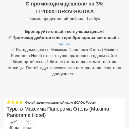
C промокодом дешевле на 3%
Египет
LT-1000TUROV-SKIDKA
Кроме предложений Библио - Глобус
Куба
Бронируйте онлайн по лучшим ценам!
Шри Ланка
✅ Промокод действителен при бронировании онлайн
-
здесь
Бали
✅ Выгодные цены в Максима Панорама Отель (Maxima
Panorama Hotel) от всех туроператоров на одном сайте.
Вьетнам
Комфортабельный бизнес-отель недалеком от центра
столицы. Гостей ждут классические номера и транспортная
Хайнань
доступность.
Северный Гоа
Южный Гоа
Занзибар
Южный административный округ (ЮАО)
,
Россия
Туры в
Максима Панорама Отель (Maxima
Абхазия
Panorama Hotel)
Большой Сочи
40 км
везде