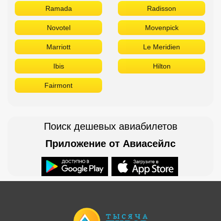
Ramada
Radisson
Novotel
Movenpick
Marriott
Le Meridien
Ibis
Hilton
Fairmont
Поиск дешевых авиабилетов
Приложение от Авиасейлс
Доступно в
Загрузите в