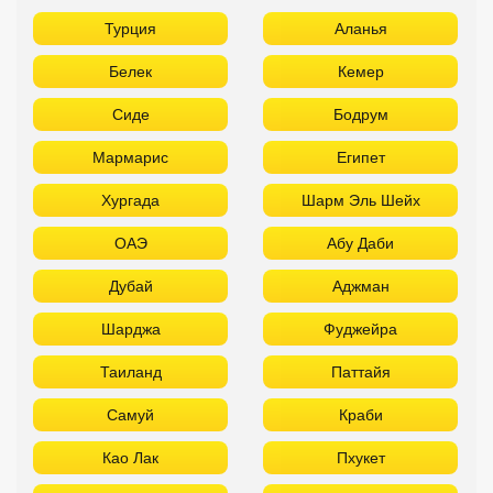
Турция
Аланья
Белек
Кемер
Сиде
Бодрум
Мармарис
Египет
Хургада
Шарм Эль Шейх
ОАЭ
Абу Даби
Дубай
Аджман
Шарджа
Фуджейра
Таиланд
Паттайя
Самуй
Краби
Као Лак
Пхукет