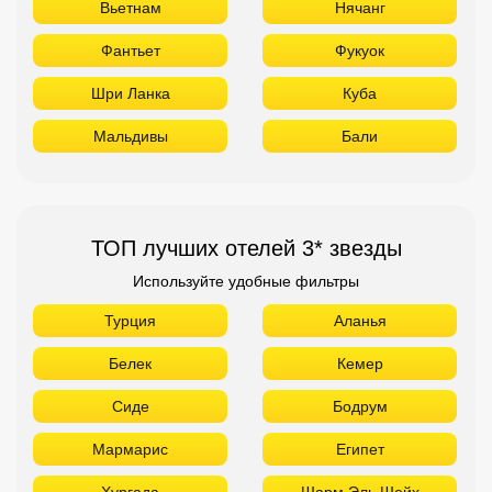
Вьетнам
Нячанг
Фантьет
Фукуок
Шри Ланка
Куба
Мальдивы
Бали
ТОП лучших отелей 3* звезды
Используйте удобные фильтры
Турция
Аланья
Белек
Кемер
Сиде
Бодрум
Мармарис
Египет
Хургада
Шарм Эль Шейх