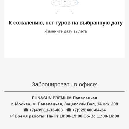
Сетевые отели Турции
Сетевые отели Египта
К сожалению, нет туров
на выбранную дату
Сетевые отели ОАЭ
Измените дату вылета
Сетевые отели Таиланда
Сетевые отели Шри Ланки
Сетевые отели Вьетнама
Забронировать в офисе:
Сетевые отели Мальдив
FUN&SUN PREMIUM Павелецкая
Сетевые отели Бали
г. Москва, м. Павелецкая, Зацепский Вал, 14 оф. 208
☎ +7(499)11-33-403
|
☎ +7(925)400-04-24
Сетевые отели Сейшел
✅ Время работы: Пн-Пт 10:00-19:00 Сб-Вс 11:00-16:00
Сетевые отели Маврикия