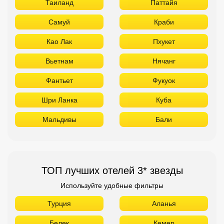
Таиланд
Паттайя
Самуй
Краби
Као Лак
Пхукет
Вьетнам
Нячанг
Фантьет
Фукуок
Шри Ланка
Куба
Мальдивы
Бали
ТОП лучших отелей 3* звезды
Используйте удобные фильтры
Турция
Аланья
Белек
Кемер