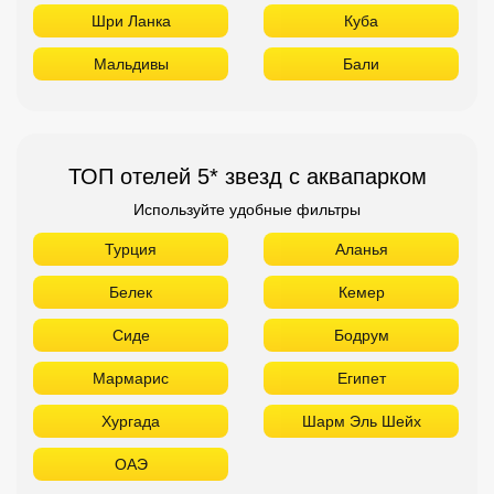
Шри Ланка
Куба
Мальдивы
Бали
ТОП отелей 5* звезд с аквапарком
Используйте удобные фильтры
Турция
Аланья
Белек
Кемер
Сиде
Бодрум
Мармарис
Египет
Хургада
Шарм Эль Шейх
ОАЭ