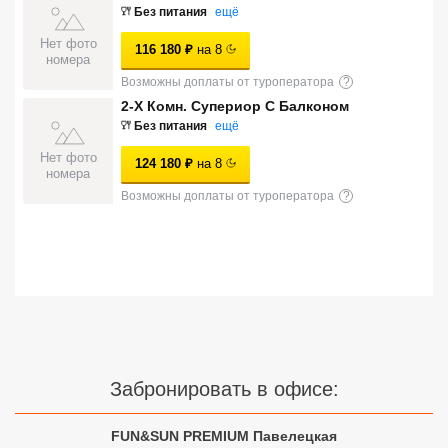
Без питания
ещё
Сетевые отели Турции
Нет фото
116 180
₽
на
8
номера
Сетевые отели Египта
Возможны доплаты от туроператора
?
Сетевые отели ОАЭ
2-Х Комн. Супериор С Балконом
Без питания
ещё
Сетевые отели Таиланда
Нет фото
124 180
₽
на
8
номера
Возможны доплаты от туроператора
?
Сетевые отели Шри Ланки
Сетевые отели Вьетнама
Сетевые отели Мальдив
Сетевые отели Бали
Забронировать в офисе:
Сетевые отели Сейшел
FUN&SUN PREMIUM Павелецкая
Сетевые отели Маврикия