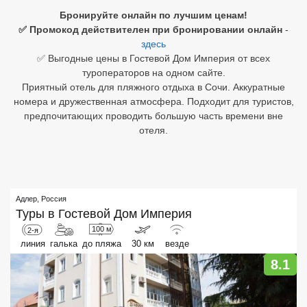
Бронируйте онлайн по лучшим ценам!
Египет
✅ Промокод действителен при бронировании онлайн
-
здесь
Куба
✅ Выгодные цены в Гостевой Дом Империя от всех
туроператоров на одном сайте.
Шри Ланка
Приятный отель для пляжного отдыха в Сочи. Аккуратные
номера и дружественная атмосфера. Подходит для туристов,
Бали
предпочитающих проводить большую часть времени вне
отеля.
Вьетнам
Хайнань
Северный Гоа
Адлер
,
Россия
Туры в
Гостевой Дом Империя
Южный Гоа
100 м
2-я
линия
галька
до пляжа
30 км
везде
Занзибар
8.1
Абхазия
Большой Сочи