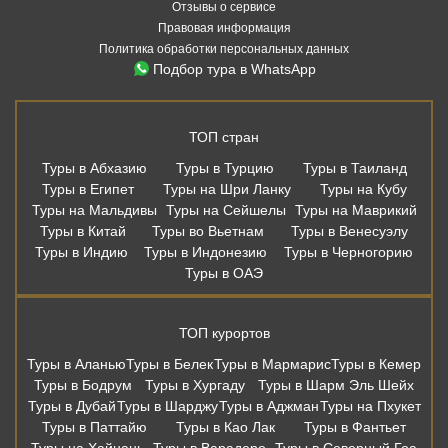
Отзывы о сервисе
Правовая информация
Политика обработки персональных данных
Подбор тура в WhatsApp
ТОП стран
Туры в Абхазию
Туры в Турцию
Туры в Таиланд
Туры в Египет
Туры на Шри Ланку
Туры на Кубу
Туры на Мальдивы
Туры на Сейшелы
Туры на Маврикий
Туры в Китай
Туры во Вьетнам
Туры в Венесуэлу
Туры в Индию
Туры в Индонезию
Туры в Черногорию
Туры в ОАЭ
ТОП курортов
Туры в Аланью
Туры в Белек
Туры в Мармарис
Туры в Кемер
Туры в Бодрум
Туры в Хургаду
Туры в Шарм Эль Шейх
Туры в Дубай
Туры в Шарджу
Туры в Аджман
Туры на Пхукет
Туры в Паттайю
Туры в Као Лак
Туры в Фантьет
Туры на Хайнань
Туры в Варадеро
Туры в Северный Гоа