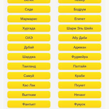
Сиде
Бодрум
Мармарис
Египет
Хургада
Шарм Эль Шейх
ОАЭ
Абу Даби
Дубай
Аджман
Шарджа
Фуджейра
Таиланд
Паттайя
Самуй
Краби
Као Лак
Пхукет
Вьетнам
Нячанг
Фантьет
Фукуок