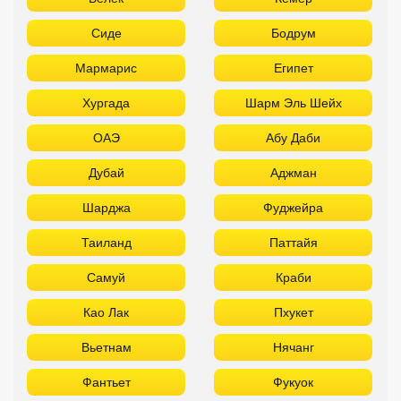
Сиде
Бодрум
Мармарис
Египет
Хургада
Шарм Эль Шейх
ОАЭ
Абу Даби
Дубай
Аджман
Шарджа
Фуджейра
Таиланд
Паттайя
Самуй
Краби
Као Лак
Пхукет
Вьетнам
Нячанг
Фантьет
Фукуок