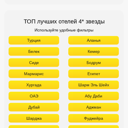
ТОП лучших отелей 4* звезды
Используйте удобные фильтры
Турция
Аланья
Белек
Кемер
Сиде
Бодрум
Мармарис
Египет
Хургада
Шарм Эль Шейх
ОАЭ
Абу Даби
Дубай
Аджман
Шарджа
Фуджейра