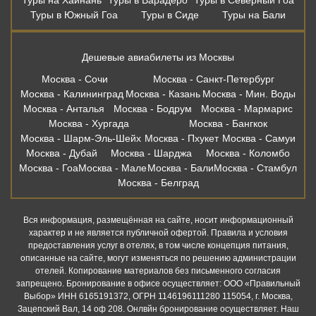
Туры в Южный Гоа
Туры в Сиде
Туры на Бали
Дешевые авиабилеты из Москвы
Москва - Сочи
Москва - Санкт-Петербург
Москва - Калининград
Москва - Казань
Москва - Мин. Воды
Москва - Анталья
Москва - Бодрум
Москва - Мармарис
Москва - Хургада
Москва - Бангкок
Москва - Шарм-Эль-Шейх
Москва - Пхукет
Москва - Самуи
Москва - Дубай
Москва - Шарджа
Москва - Коломбо
Москва - Гоа
Москва - Мале
Москва - Бали
Москва - Стамбул
Москва - Белград
Вся информация, размещённая на сайте, носит информационный
характер и не является публичной офертой. Правила и условия
предоставления услуг в отелях, в том числе концепция питания,
описанные на сайте, могут изменяться по решению администрации
отелей. Копирование материалов без письменного согласия
запрещено. Бронирование в офисе осуществляет: ООО «Правильный
Выбор» ИНН 6165191372, ОГРН 1146196111280 115054, г. Москва,
Зацепский Вал, 14 оф 208. Онлвйн бронирование осуществляет. Наш