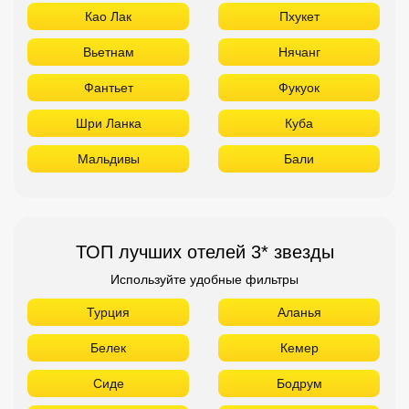
Као Лак
Пхукет
Вьетнам
Нячанг
Фантьет
Фукуок
Шри Ланка
Куба
Мальдивы
Бали
ТОП лучших отелей 3* звезды
Используйте удобные фильтры
Турция
Аланья
Белек
Кемер
Сиде
Бодрум