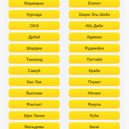
Мармарис
Египет
Хургада
Шарм Эль Шейх
ОАЭ
Абу Даби
Дубай
Аджман
Шарджа
Фуджейра
Таиланд
Паттайя
Самуй
Краби
Као Лак
Пхукет
Вьетнам
Нячанг
Фантьет
Фукуок
Шри Ланка
Куба
Мальдивы
Бали