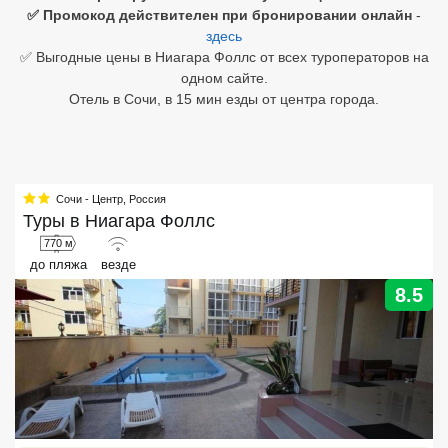
✅ Промокод действителен при бронировании онлайн
-
здесь
Египет
✅ Выгодные цены в Ниагара Фоллс от всех туроператоров на
Куба
одном сайте.
Отель в Сочи, в 15 мин езды от центра города.
Шри Ланка
Бали
Вьетнам
Сочи - Центр
,
Россия
Туры в
Ниагара Фоллс
Хайнань
770 м
до пляжа
везде
Северный Гоа
8.5
Южный Гоа
Занзибар
Абхазия
Большой Сочи