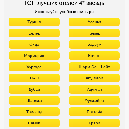
ТОП лучших отелей 4* звезды
Используйте удобные фильтры
Турция
Аланья
Белек
Кемер
Сиде
Бодрум
Мармарис
Египет
Хургада
Шарм Эль Шейх
ОАЭ
Абу Даби
Дубай
Аджман
Шарджа
Фуджейра
Таиланд
Паттайя
Самуй
Краби