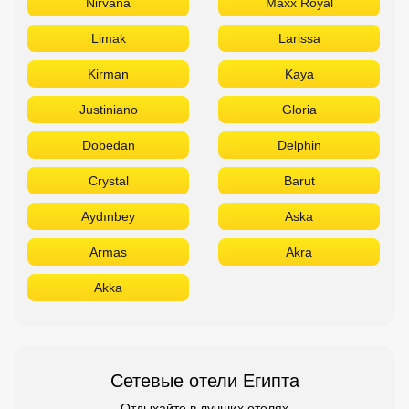
Nirvana
Maxx Royal
Limak
Larissa
Kirman
Kaya
Justiniano
Gloria
Dobedan
Delphin
Crystal
Barut
Aydınbey
Aska
Armas
Akra
Akka
Сетевые отели Египта
Отдыхайте в лучших отелях