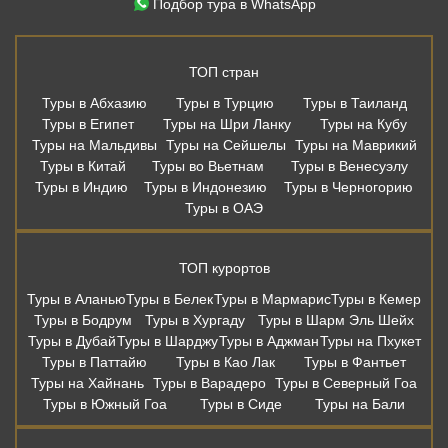
Подбор тура в WhatsApp
ТОП стран
Туры в Абхазию
Туры в Турцию
Туры в Таиланд
Туры в Египет
Туры на Шри Ланку
Туры на Кубу
Туры на Мальдивы
Туры на Сейшелы
Туры на Маврикий
Туры в Китай
Туры во Вьетнам
Туры в Венесуэлу
Туры в Индию
Туры в Индонезию
Туры в Черногорию
Туры в ОАЭ
ТОП курортов
Туры в Аланью
Туры в Белек
Туры в Мармарис
Туры в Кемер
Туры в Бодрум
Туры в Хургаду
Туры в Шарм Эль Шейх
Туры в Дубай
Туры в Шарджу
Туры в Аджман
Туры на Пхукет
Туры в Паттайю
Туры в Као Лак
Туры в Фантьет
Туры на Хайнань
Туры в Варадеро
Туры в Северный Гоа
Туры в Южный Гоа
Туры в Сиде
Туры на Бали