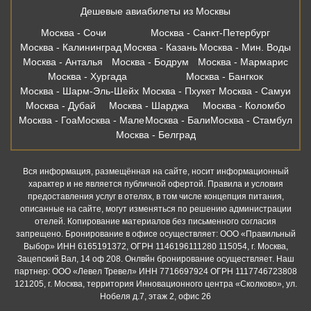
Дешевые авиабилеты из Москвы
Москва - Сочи
Москва - Санкт-Петербург
Москва - Калининград
Москва - Казань
Москва - Мин. Воды
Москва - Анталья
Москва - Бодрум
Москва - Мармарис
Москва - Хургада
Москва - Бангкок
Москва - Шарм-Эль-Шейх
Москва - Пхукет
Москва - Самуи
Москва - Дубай
Москва - Шарджа
Москва - Коломбо
Москва - Гоа
Москва - Мале
Москва - Бали
Москва - Стамбул
Москва - Белград
Вся информация, размещённая на сайте, носит информационный
характер и не является публичной офертой. Правила и условия
предоставления услуг в отелях, в том числе концепция питания,
описанные на сайте, могут изменяться по решению администрации
отелей. Копирование материалов без письменного согласия
запрещено. Бронирование в офисе осуществляет: ООО «Правильный
Выбор» ИНН 6165191372, ОГРН 1146196111280 115054, г. Москва,
Зацепский Вал, 14 оф 208. Онлвйн бронирование осуществляет. Наш
партнер: ООО «Левел Тревел» ИНН 7716697924 ОГРН 1117746723808
121205, г. Москва, территория Инновационного центра «Сколково», ул.
Нобеля д.7, этаж 2, офис 26