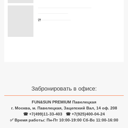
Сетевые отели Турции
Сетевые отели Египта
Сетевые отели ОАЭ
Сетевые отели Таиланда
Сетевые отели Шри Ланки
Сетевые отели Вьетнама
Забронировать в офисе:
Сетевые отели Мальдив
FUN&SUN PREMIUM Павелецкая
Сетевые отели Бали
г. Москва, м. Павелецкая, Зацепский Вал, 14 оф. 208
☎ +7(499)11-33-403
|
☎ +7(925)400-04-24
Сетевые отели Сейшел
✅ Время работы: Пн-Пт 10:00-19:00 Сб-Вс 11:00-16:00
Сетевые отели Маврикия