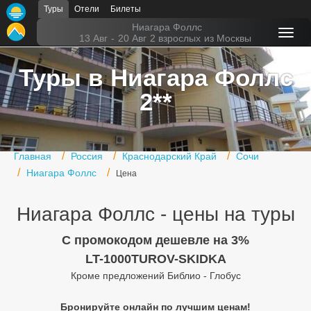
Туры
Отели
Билеты
Главная
Ниагара Фоллс
13 Авг
-
20 Авг
2 взрослых
из Москвы
Горящие туры
Туры в Ниагара Фоллс
Туры в Турцию
2**
Туры в Египет
Туры в ОАЭ
Главная
Россия
Краснодарский Край
Сочи
Офис г. Москва
Ниагара Фоллс
Цена
Помощь
Ниагара Фоллс - цены на туры
Подборки отелей
C промокодом дешевле на 3%
Турция
LT-1000TUROV-SKIDKA
Кроме предложений Библио - Глобус
Таиланд
Бронируйте онлайн по лучшим ценам!
ОАЭ