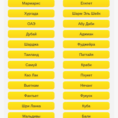
Мармарис
Египет
Хургада
Шарм Эль Шейх
ОАЭ
Абу Даби
Дубай
Аджман
Шарджа
Фуджейра
Таиланд
Паттайя
Самуй
Краби
Као Лак
Пхукет
Вьетнам
Нячанг
Фантьет
Фукуок
Шри Ланка
Куба
Мальдивы
Бали