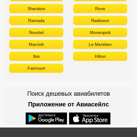
Sheraton
Rove
Ramada
Radisson
Novotel
Movenpick
Marriott
Le Meridien
Ibis
Hilton
Fairmont
Поиск дешевых авиабилетов
Приложение от Авиасейлс
Доступно в
Загрузите в