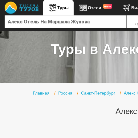
new
Туры
Отели
Би
Главная
Ч
Горящие туры
Туры в Турцию
Туры в Алек
Туры в Египет
Туры в ОАЭ
Офис г. Москва
Помощь
Главная
Россия
Санкт-Петербург
Алекс
Подборки отелей
Алекс
Турция
Таиланд
ОАЭ