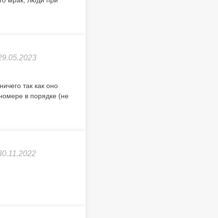
то мрак, люди при
29.05.2023
ичего так как оно
 номере в порядке (не
30.11.2022