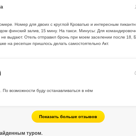
ia
омере. Номер для двоих с круглой Кроватью и интересным пикант
ядом финский залив, 15 мину. На такси. Минусы: Для командировоч
т не выдают. Отель отправил бронь при моем заселении после 18, 
ушке на ресепшн пришлось делать самостоятельно Акт.
j
. По возможности буду останавливаться в нём
Показать больше отзывов
найденным туром.