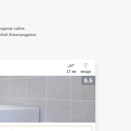
одном сайте.
ьбой Александрино.
17 км
везде
6.5
ed , press Down to open the menu,