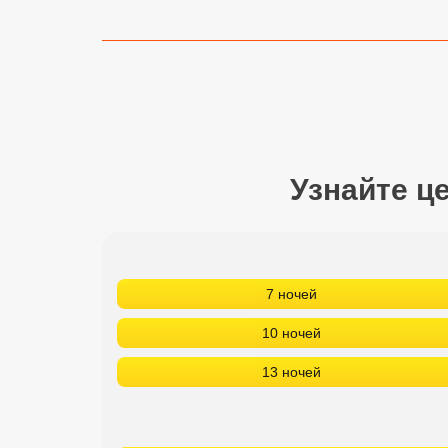
Сетевые отели Турции
Сетевые отели Египта
Сетевые отели ОАЭ
Сетевые отели Таиланда
Узнайте ц
Сетевые отели Шри Ланки
Сетевые отели Вьетнама
7 ночей
Сетевые отели Мальдив
10 ночей
Сетевые отели Бали
13 ночей
Сетевые отели Сейшел
Сетевые отели Маврикия