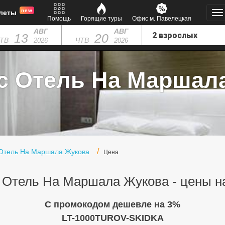
new
леты
Помощь
Горящие туры
Офис м. Павелецкая
АВГ
АВГ
13
20
ТВ
ЧТВ
2026
2026
с Отель На Маршала
 Отель На Маршала Жукова
Цена
 Отель На Маршала Жукова - цены н
C промокодом дешевле на 3%
LT-1000TUROV-SKIDKA