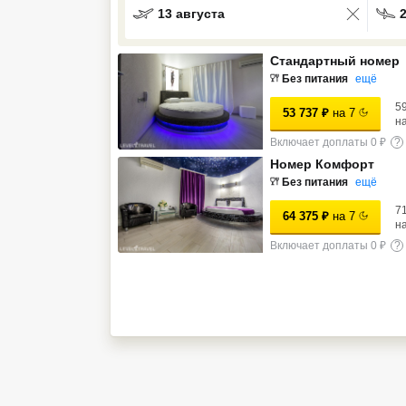
13 августа
Кав Мин Воды
Стандартный номер
Экскурсионные туры
Без питания
ещё
VIP отели 5 звезд
5
53 737
₽
на
7
н
ТОП 10 лучших отелей 5*
Включает доплаты 0 ₽
?
Номер Комфорт
Без питания
ещё
ТОП 10 недорогих отелей
5*
7
64 375
₽
на
7
н
Лучшие отели 4* звезды
Включает доплаты 0 ₽
?
Недорогие отели 4*
звезды
Лучшие отели 3* звезды
Недорогие отели 3*
звезды