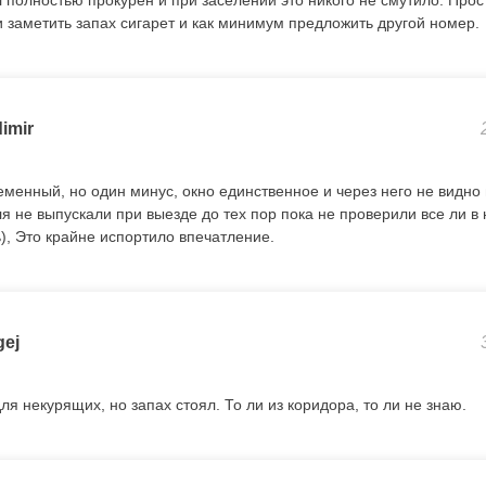
 полностью прокурен и при заселении это никого не смутило. Прос
 заметить запах сигарет и как минимум предложить другой номер.
imir
енный, но один минус, окно единственное и через него не видно н
я не выпускали при выезде до тех пор пока не проверили все ли в
), Это крайне испортило впечатление.
gej
я некурящих, но запах стоял. То ли из коридора, то ли не знаю.