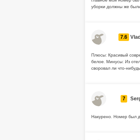
главное мой номер был
уборки должны же были
7.6
Vlad
Плюсы: Красивый соврем
белое. Минусы: Из отел
своровал ли что-нибудь
7
Ser
Накурено. Номер был дл