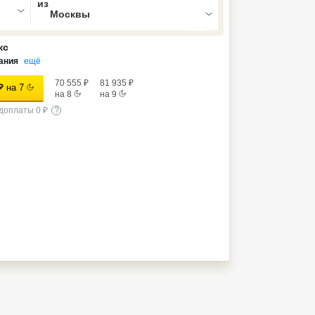
кс
ания
ещё
70 555
₽
81 935
₽
₽
на
7
на
8
на
9
доплаты 0 ₽
?