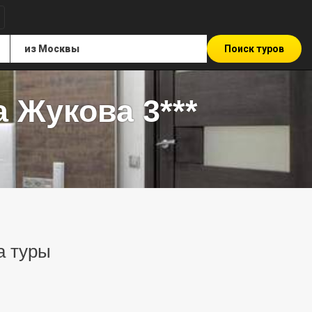
Поиск туров
 Жукова 3***
а туры