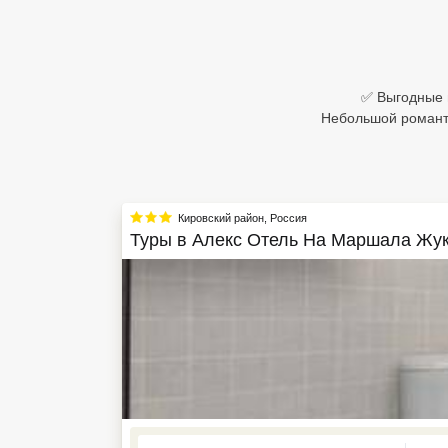
Египет
Куба
✅ Выгодные 
Шри Ланка
Небольшой романти
Бали
Вьетнам
Кировский район
,
Россия
Хайнань
Туры в
Алекс Отель На Маршала Жу
Северный Гоа
Южный Гоа
Занзибар
Абхазия
Большой Сочи