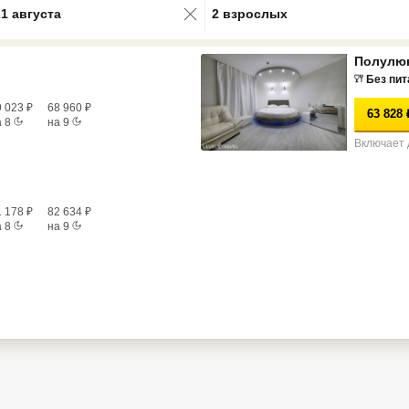
21 августа
2 взрослых
Полулю
Без пит
9 023
₽
68 960
₽
63 828
а
8
на
9
Включает 
1 178
₽
82 634
₽
а
8
на
9