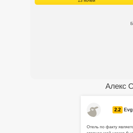
13 ночей
Б
Алекс 
2.2
Evg
Отель по факту являет