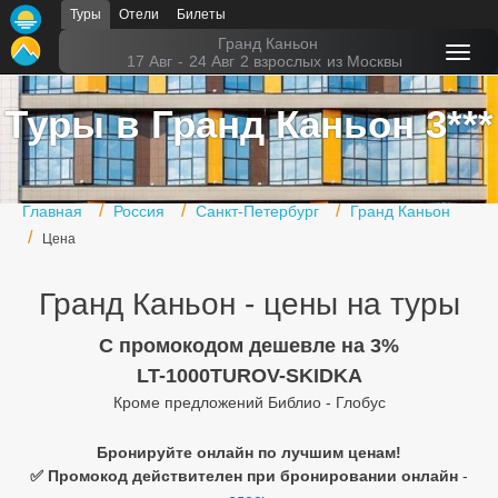
Туры
Отели
Билеты
Главная
Гранд Каньон
17 Авг
-
24 Авг
2 взрослых
из Москвы
Горящие туры
Туры в Гранд Каньон 3***
Туры в Турцию
Туры в Египет
Главная
Россия
Санкт-Петербург
Гранд Каньон
Туры в ОАЭ
Цена
Офис г. Москва
Гранд Каньон - цены на туры
Помощь
C промокодом дешевле на 3%
Подборки отелей
LT-1000TUROV-SKIDKA
Кроме предложений Библио - Глобус
Турция
Таиланд
Бронируйте онлайн по лучшим ценам!
✅ Промокод действителен при бронировании онлайн
-
ОАЭ