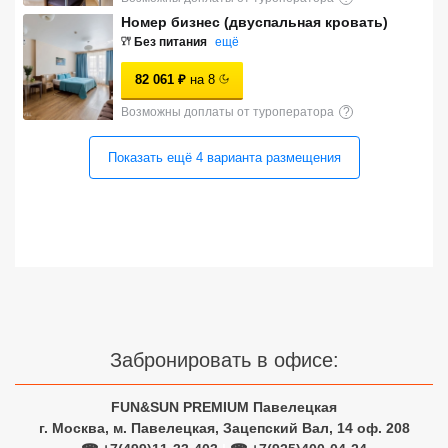
Сетевые отели Турции
Номер бизнес (двуспальная кровать)
Без питания
ещё
Сетевые отели Египта
82 061
₽
на
8
Сетевые отели ОАЭ
Возможны доплаты от туроператора
?
Сетевые отели Таиланда
Показать ещё
4
варианта
размещения
Сетевые отели Шри Ланки
Сетевые отели Вьетнама
Сетевые отели Мальдив
Забронировать в офисе:
Сетевые отели Бали
Сетевые отели Сейшел
FUN&SUN PREMIUM Павелецкая
г. Москва, м. Павелецкая, Зацепский Вал, 14 оф. 208
Сетевые отели Маврикия