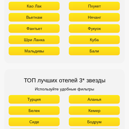
Као Лак
Пхукет
Вьетнам
Нячанг
Фантьет
Фукуок
Шри Ланка
Куба
Мальдивы
Бали
ТОП лучших отелей 3* звезды
Используйте удобные фильтры
Турция
Аланья
Белек
Кемер
Сиде
Бодрум