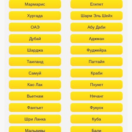
Мармарис
Египет
Хургада
Шарм Эль Шейх
ОАЭ
Абу Даби
Дубай
Аджман
Шарджа
Фуджейра
Таиланд
Паттайя
Самуй
Краби
Као Лак
Пхукет
Вьетнам
Нячанг
Фантьет
Фукуок
Шри Ланка
Куба
Мальдивы
Бали