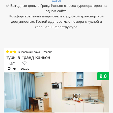
здесь
✅ Выгодные цены в Гранд Каньон от всех туроператоров на
Египет
одном сайте.
Комфортабельный апарт-отель с удобной транспортной
Куба
доступностью. Гостей ждут светлые номера с кухней и
хорошая инфраструктура.
Шри Ланка
Бали
Вьетнам
Выборгский район
,
Россия
Туры в
Гранд Каньон
Хайнань
24 км
везде
Северный Гоа
9.0
Южный Гоа
Занзибар
Абхазия
Большой Сочи