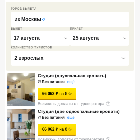
Кав Мин Воды
ГОРОД ВЫЛЕТА
из
Москвы
Экскурсионные туры
ВЫЛЕТ
ПРИЛЕТ
VIP отели 5 звезд
17 августа
25 августа
ТОП 10 лучших отелей 5*
КОЛИЧЕСТВО ТУРИСТОВ
2 взрослых
ТОП 10 недорогих отелей
5*
Студия (двуспальная кровать)
Без питания
ещё
Лучшие отели 4* звезды
66 062
₽
на
8
Недорогие отели 4*
звезды
Возможны доплаты от туроператора
?
Студия (две односпальные кровати)
Лучшие отели 3* звезды
Без питания
ещё
Недорогие отели 3*
66 062
₽
на
8
звезды
Возможны доплаты от туроператора
?