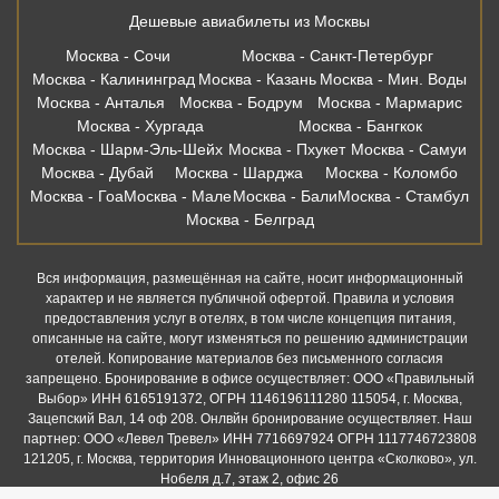
Дешевые авиабилеты из Москвы
Москва - Сочи
Москва - Санкт-Петербург
Москва - Калининград
Москва - Казань
Москва - Мин. Воды
Москва - Анталья
Москва - Бодрум
Москва - Мармарис
Москва - Хургада
Москва - Бангкок
Москва - Шарм-Эль-Шейх
Москва - Пхукет
Москва - Самуи
Москва - Дубай
Москва - Шарджа
Москва - Коломбо
Москва - Гоа
Москва - Мале
Москва - Бали
Москва - Стамбул
Москва - Белград
Вся информация, размещённая на сайте, носит информационный
характер и не является публичной офертой. Правила и условия
предоставления услуг в отелях, в том числе концепция питания,
описанные на сайте, могут изменяться по решению администрации
отелей. Копирование материалов без письменного согласия
запрещено. Бронирование в офисе осуществляет: ООО «Правильный
Выбор» ИНН 6165191372, ОГРН 1146196111280 115054, г. Москва,
Зацепский Вал, 14 оф 208. Онлвйн бронирование осуществляет. Наш
партнер: ООО «Левел Тревел» ИНН 7716697924 ОГРН 1117746723808
121205, г. Москва, территория Инновационного центра «Сколково», ул.
Нобеля д.7, этаж 2, офис 26