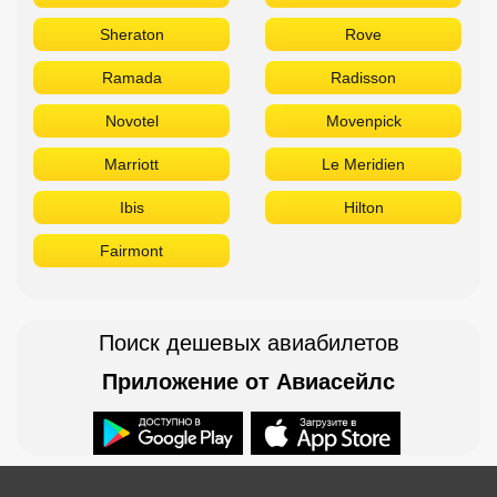
Sheraton
Rove
Ramada
Radisson
Novotel
Movenpick
Marriott
Le Meridien
Ibis
Hilton
Fairmont
Поиск дешевых авиабилетов
Приложение от Авиасейлс
Доступно в
Загрузите в