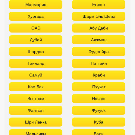
Мармарис
Египет
Хургада
Шарм Эль Шейх
ОАЭ
Абу Даби
Дубай
Аджман
Шарджа
Фуджейра
Таиланд
Паттайя
Самуй
Краби
Као Лак
Пхукет
Вьетнам
Нячанг
Фантьет
Фукуок
Шри Ланка
Куба
Мальдивы
Бали