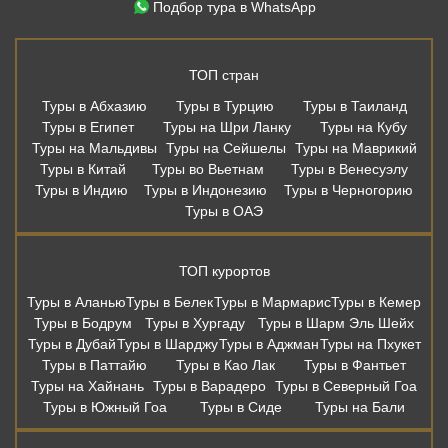
Подбор тура в WhatsApp
ТОП стран
Туры в Абхазию
Туры в Турцию
Туры в Таиланд
Туры в Египет
Туры на Шри Ланку
Туры на Кубу
Туры на Мальдивы
Туры на Сейшелы
Туры на Маврикий
Туры в Китай
Туры во Вьетнам
Туры в Венесуэлу
Туры в Индию
Туры в Индонезию
Туры в Черногорию
Туры в ОАЭ
ТОП курортов
Туры в Аланью
Туры в Белек
Туры в Мармарис
Туры в Кемер
Туры в Бодрум
Туры в Хургаду
Туры в Шарм Эль Шейх
Туры в Дубай
Туры в Шарджу
Туры в Аджман
Туры на Пхукет
Туры в Паттайю
Туры в Као Лак
Туры в Фантьет
Туры на Хайнань
Туры в Варадеро
Туры в Северный Гоа
Туры в Южный Гоа
Туры в Сиде
Туры на Бали