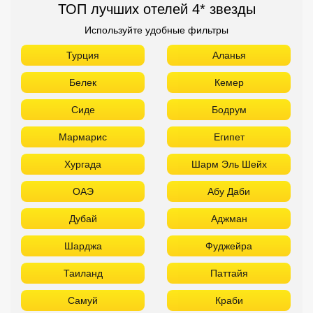
ТОП лучших отелей 4* звезды
Используйте удобные фильтры
Турция
Аланья
Белек
Кемер
Сиде
Бодрум
Мармарис
Египет
Хургада
Шарм Эль Шейх
ОАЭ
Абу Даби
Дубай
Аджман
Шарджа
Фуджейра
Таиланд
Паттайя
Самуй
Краби