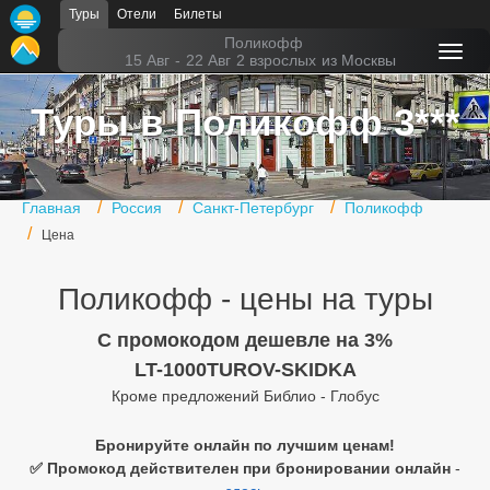
Туры
Отели
Билеты
Главная
Поликофф
15 Авг
-
22 Авг
2 взрослых
из Москвы
Горящие туры
Туры в Поликофф 3***
Туры в Турцию
Туры в Египет
Главная
Россия
Санкт-Петербург
Поликофф
Туры в ОАЭ
Цена
Офис г. Москва
Поликофф - цены на туры
Помощь
C промокодом дешевле на 3%
Подборки отелей
LT-1000TUROV-SKIDKA
Кроме предложений Библио - Глобус
Турция
Таиланд
Бронируйте онлайн по лучшим ценам!
✅ Промокод действителен при бронировании онлайн
-
ОАЭ