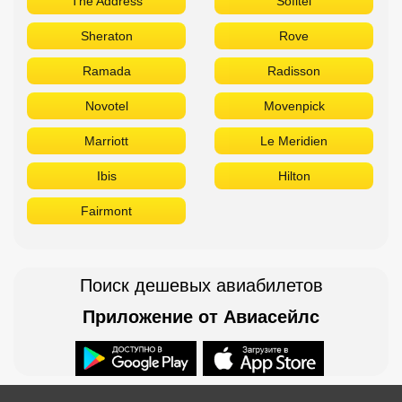
The Address
Sofitel
Sheraton
Rove
Ramada
Radisson
Novotel
Movenpick
Marriott
Le Meridien
Ibis
Hilton
Fairmont
Поиск дешевых авиабилетов
Приложение от Авиасейлс
Доступно в
Загрузите в