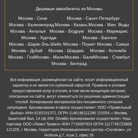
Дешевые авиабилеты из Москвы
Москва - Сочи
Москва - Санкт-Петербург
Москва - Калининград
Москва - Казань
Москва - Мин. Воды
Москва - Анталья
Москва - Бодрум
Москва - Мармарис
Москва - Хургада
Москва - Бангкок
Москва - Шарм-Эль-Шейх
Москва - Пхукет
Москва - Самуи
Москва - Дубай
Москва - Шарджа
Москва - Коломбо
Москва - Гоа
Москва - Мале
Москва - Бали
Москва - Стамбул
Москва - Белград
Вся информация, размещённая на сайте, носит информационный
характер и не является публичной офертой. Правила и условия
предоставления услуг в отелях, в том числе концепция питания,
описанные на сайте, могут изменяться по решению администрации
отелей. Копирование материалов без письменного согласия
запрещено. Бронирование в офисе осуществляет: ООО «Правильный
Выбор» ИНН 6165191372, ОГРН 1146196111280 115054, г. Москва,
Зацепский Вал, 14 оф 208. Онлвйн бронирование осуществляет. Наш
партнер: ООО «Левел Тревел» ИНН 7716697924 ОГРН 1117746723808
121205, г. Москва, территория Инновационного центра «Сколково», ул.
Нобеля д.7, этаж 2, офис 26