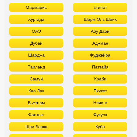
Мармарис
Египет
Хургада
Шарм Эль Шейх
ОАЭ
Абу Даби
Дубай
Аджман
Шарджа
Фуджейра
Таиланд
Паттайя
Самуй
Краби
Као Лак
Пхукет
Вьетнам
Нячанг
Фантьет
Фукуок
Шри Ланка
Куба