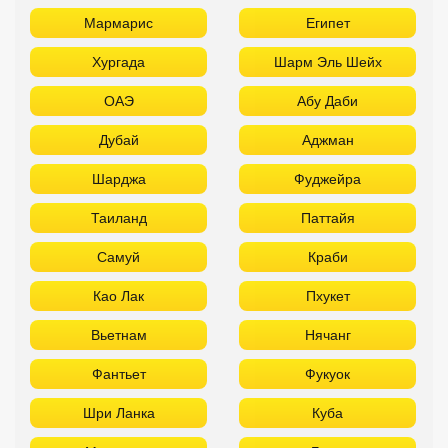
Мармарис
Египет
Хургада
Шарм Эль Шейх
ОАЭ
Абу Даби
Дубай
Аджман
Шарджа
Фуджейра
Таиланд
Паттайя
Самуй
Краби
Као Лак
Пхукет
Вьетнам
Нячанг
Фантьет
Фукуок
Шри Ланка
Куба