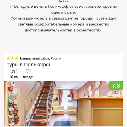
здесь
✅ Выгодные цены в Поликофф от всех туроператоров на
Египет
одном сайте.
Уютный мини-отель в самом центре города. Гостей ждут
Куба
светлые комфортабельные номера и множество
достопримечательностей в окрестностях.
Шри Ланка
Бали
Вьетнам
Центральный район
,
Россия
Туры в
Поликофф
Хайнань
16 км
везде
Северный Гоа
7.8
Южный Гоа
Занзибар
Абхазия
Большой Сочи