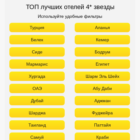
ТОП лучших отелей 4* звезды
Используйте удобные фильтры
Турция
Аланья
Белек
Кемер
Сиде
Бодрум
Мармарис
Египет
Хургада
Шарм Эль Шейх
ОАЭ
Абу Даби
Дубай
Аджман
Шарджа
Фуджейра
Таиланд
Паттайя
Самуй
Краби