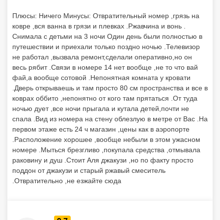
Плюсы: Ничего Минусы: Отвратительный номер ,грязь на
ковре ,вся ванна в грязи и плевках .Ржавчина и вонь .
Снимала с детьми на 3 ночи Один день были полностью в
путешествии и приехали только поздно ночью .Телевизор
не работал ,вызвала ремонт,сделали оперативно,но он
весь рябит .Связи в номере 14 нет вообще ,не то что вай
фай,а вообще сотовой .Непонятная комната у кровати
.Дверь открываешь и там просто 80 см пространства и все в
коврах оббито ,непонятно от кого там прятаться .От туда
ночью дует ,все ночи прыгала и кутала детей,почти не
спала .Вид из номера на стену облезлую в метре от Вас .На
первом этаже есть 24 ч магазин ,цены как в аэропорте
.Расположение хорошее ,вообще небыли в этом ужасном
номере .Мыться брезгливо ,покупала средства ,отмывала
раковину и душ .Стоит Аля джакузи ,но по факту просто
поддон от джакузи и старый ржавый смеситель
.Отвратительно ,не езжайте сюда