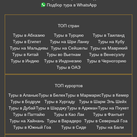
Подбор тура в WhatsApp
ТОП стран
Туры в Абхазию
Туры в Турцию
Туры в Таиланд
Туры в Египет
Туры на Шри Ланку
Туры на Кубу
Туры на Мальдивы
Туры на Сейшелы
Туры на Маврикий
Туры в Китай
Туры во Вьетнам
Туры в Венесуэлу
Туры в Индию
Туры в Индонезию
Туры в Черногорию
Туры в ОАЭ
ТОП курортов
Туры в Аланью
Туры в Белек
Туры в Мармарис
Туры в Кемер
Туры в Бодрум
Туры в Хургаду
Туры в Шарм Эль Шейх
Туры в Дубай
Туры в Шарджу
Туры в Аджман
Туры на Пхукет
Туры в Паттайю
Туры в Као Лак
Туры в Фантьет
Туры на Хайнань
Туры в Варадеро
Туры в Северный Гоа
Туры в Южный Гоа
Туры в Сиде
Туры на Бали