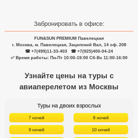
Сетевые отели Турции
Сетевые отели Египта
Забронировать в офисе:
Сетевые отели ОАЭ
FUN&SUN PREMIUM Павелецкая
Сетевые отели Таиланда
г. Москва, м. Павелецкая, Зацепский Вал, 14 оф. 208
☎ +7(499)11-33-403
|
☎ +7(925)400-04-24
✅ Время работы: Пн-Пт 10:00-19:00 Сб-Вс 11:00-16:00
Сетевые отели Шри Ланки
Узнайте цены на туры с
Сетевые отели Вьетнама
авиаперелетом из Москвы
Сетевые отели Мальдив
Туры на двоих взрослых
Сетевые отели Бали
7 ночей
8 ночей
Сетевые отели Сейшел
9 ночей
10 ночей
Сетевые отели Маврикия