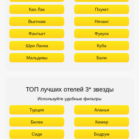
Као Лак
Пхукет
Вьетнам
Нячанг
Фантьет
Фукуок
Шри Ланка
Куба
Мальдивы
Бали
ТОП лучших отелей 3* звезды
Используйте удобные фильтры
Турция
Аланья
Белек
Кемер
Сиде
Бодрум