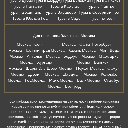
Туры в Дубай
Туры в Шарджу
Туры в Аджман
Туры на Пхукет
Туры в Паттайю
Туры в Као Лак
Туры в Фантьет
Туры на Хайнань
Туры в Варадеро
Туры в Северный Гоа
Туры в Южный Гоа
Туры в Сиде
Туры на Бали
Дешевые авиабилеты из Москвы
Москва - Сочи
Москва - Санкт-Петербург
Москва - Калининград
Москва - Казань
Москва - Мин. Воды
Москва - Анталья
Москва - Бодрум
Москва - Мармарис
Москва - Хургада
Москва - Бангкок
Москва - Шарм-Эль-Шейх
Москва - Пхукет
Москва - Самуи
Москва - Дубай
Москва - Шарджа
Москва - Коломбо
Москва - Гоа
Москва - Мале
Москва - Бали
Москва - Стамбул
Москва - Белград
Вся информация, размещённая на сайте, носит информационный
характер и не является публичной офертой. Правила и условия
предоставления услуг в отелях, в том числе концепция питания,
описанные на сайте, могут изменяться по решению администрации
отелей. Копирование материалов без письменного согласия
запрещено. Бронирование в офисе осуществляет: ООО «Правильный