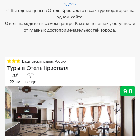
здесь
✅ Выгодные цены в Отель Кристалл от всех туроператоров на
Египет
одном сайте.
Отель находится в самом центре Казани, в пешей доступности
Куба
от главных достопримечательностей города.
Шри Ланка
Бали
Вьетнам
Вахитовский район
,
Россия
Туры в
Отель Кристалл
Хайнань
23 км
везде
Северный Гоа
9.0
Южный Гоа
Занзибар
Абхазия
Большой Сочи