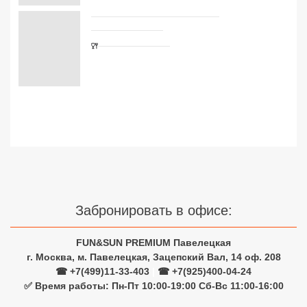
Сетевые отели Турции
Сетевые отели Египта
Сетевые отели ОАЭ
Сетевые отели Таиланда
Сетевые отели Шри Ланки
Сетевые отели Вьетнама
Забронировать в офисе:
Сетевые отели Мальдив
FUN&SUN PREMIUM Павелецкая
Сетевые отели Бали
г. Москва, м. Павелецкая, Зацепский Вал, 14 оф. 208
☎ +7(499)11-33-403
|
☎ +7(925)400-04-24
Сетевые отели Сейшел
✅ Время работы: Пн-Пт 10:00-19:00 Сб-Вс 11:00-16:00
Сетевые отели Маврикия