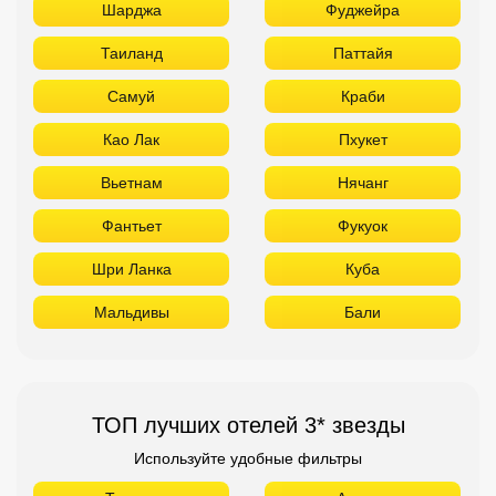
Шарджа
Фуджейра
Таиланд
Паттайя
Самуй
Краби
Као Лак
Пхукет
Вьетнам
Нячанг
Фантьет
Фукуок
Шри Ланка
Куба
Мальдивы
Бали
ТОП лучших отелей 3* звезды
Используйте удобные фильтры