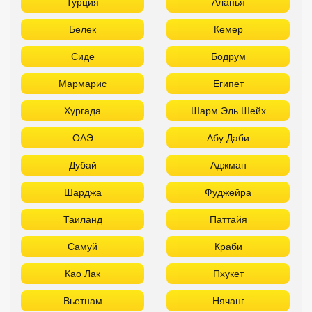
Турция
Аланья
Белек
Кемер
Сиде
Бодрум
Мармарис
Египет
Хургада
Шарм Эль Шейх
ОАЭ
Абу Даби
Дубай
Аджман
Шарджа
Фуджейра
Таиланд
Паттайя
Самуй
Краби
Као Лак
Пхукет
Вьетнам
Нячанг