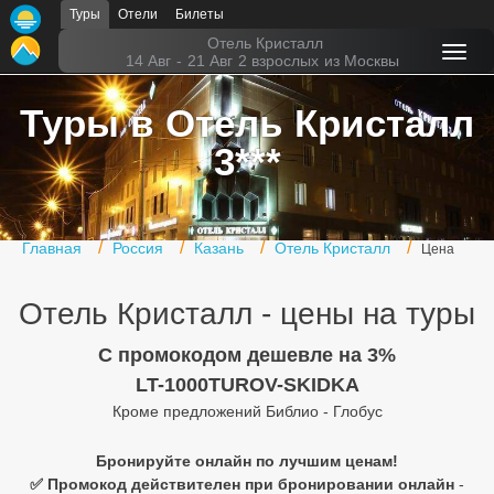
Туры
Отели
Билеты
Главная
Отель Кристалл
14 Авг
-
21 Авг
2 взрослых
из Москвы
Горящие туры
Туры в Отель Кристалл
Туры в Турцию
3***
Туры в Египет
Туры в ОАЭ
Главная
Россия
Казань
Отель Кристалл
Цена
Офис г. Москва
Отель Кристалл - цены на туры
Помощь
C промокодом дешевле на 3%
Подборки отелей
LT-1000TUROV-SKIDKA
Турция
Кроме предложений Библио - Глобус
Таиланд
Бронируйте онлайн по лучшим ценам!
✅ Промокод действителен при бронировании онлайн
-
ОАЭ