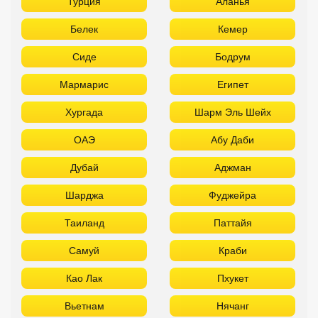
Турция
Аланья
Белек
Кемер
Сиде
Бодрум
Мармарис
Египет
Хургада
Шарм Эль Шейх
ОАЭ
Абу Даби
Дубай
Аджман
Шарджа
Фуджейра
Таиланд
Паттайя
Самуй
Краби
Као Лак
Пхукет
Вьетнам
Нячанг