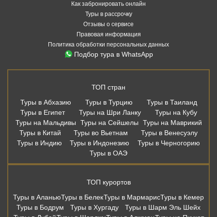
Как забронировать онлайн
Туры в рассрочку
Отзывы о сервисе
Правовая информация
Политика обработки персональных данных
Подбор тура в WhatsApp
ТОП стран
Туры в Абхазию
Туры в Турцию
Туры в Таиланд
Туры в Египет
Туры на Шри Ланку
Туры на Кубу
Туры на Мальдивы
Туры на Сейшелы
Туры на Маврикий
Туры в Китай
Туры во Вьетнам
Туры в Венесуэлу
Туры в Индию
Туры в Индонезию
Туры в Черногорию
Туры в ОАЭ
ТОП курортов
Туры в Аланью
Туры в Белек
Туры в Мармарис
Туры в Кемер
Туры в Бодрум
Туры в Хургаду
Туры в Шарм Эль Шейх