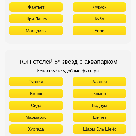
Фантьет
Фукуок
Шри Ланка
Куба
Мальдивы
Бали
ТОП отелей 5* звезд с аквапарком
Используйте удобные фильтры
Турция
Аланья
Белек
Кемер
Сиде
Бодрум
Мармарис
Египет
Хургада
Шарм Эль Шейх