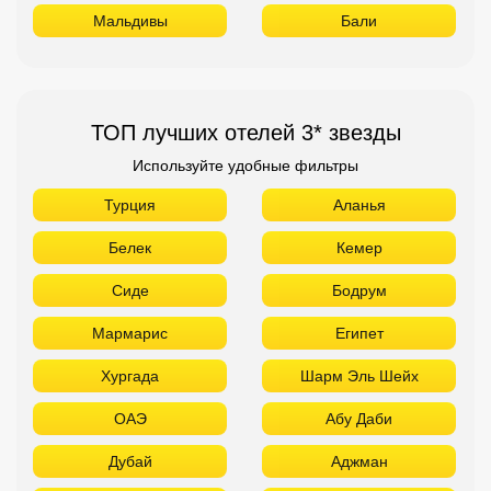
Мальдивы
Бали
ТОП лучших отелей 3* звезды
Используйте удобные фильтры
Турция
Аланья
Белек
Кемер
Сиде
Бодрум
Мармарис
Египет
Хургада
Шарм Эль Шейх
ОАЭ
Абу Даби
Дубай
Аджман