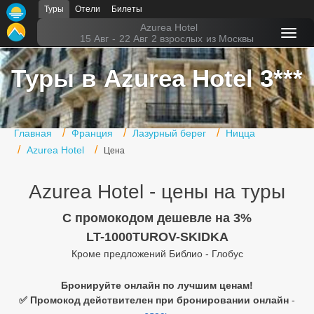
Туры
Отели
Билеты
Главная
Azurea Hotel
15 Авг
-
22 Авг
2 взрослых
из Москвы
Горящие туры
Туры в Azurea Hotel 3***
Туры в Турцию
Туры в Египет
Главная
Франция
Лазурный берег
Ницца
Туры в ОАЭ
Azurea Hotel
Цена
Офис г. Москва
Azurea Hotel - цены на туры
Помощь
C промокодом дешевле на 3%
Подборки отелей
LT-1000TUROV-SKIDKA
Кроме предложений Библио - Глобус
Турция
Таиланд
Бронируйте онлайн по лучшим ценам!
✅ Промокод действителен при бронировании онлайн
-
ОАЭ