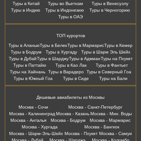
Туры в Китай
Туры во Вьетнам
Туры в Венесуэлу
Туры в Индию
Туры в Индонезию
Туры в Черногорию
Туры в ОАЭ
ТОП курортов
Туры в Аланью
Туры в Белек
Туры в Мармарис
Туры в Кемер
Туры в Бодрум
Туры в Хургаду
Туры в Шарм Эль Шейх
Туры в Дубай
Туры в Шарджу
Туры в Аджман
Туры на Пхукет
Туры в Паттайю
Туры в Као Лак
Туры в Фантьет
Туры на Хайнань
Туры в Варадеро
Туры в Северный Гоа
Туры в Южный Гоа
Туры в Сиде
Туры на Бали
Дешевые авиабилеты из Москвы
Москва - Сочи
Москва - Санкт-Петербург
Москва - Калининград
Москва - Казань
Москва - Мин. Воды
Москва - Анталья
Москва - Бодрум
Москва - Мармарис
Москва - Хургада
Москва - Бангкок
Москва - Шарм-Эль-Шейх
Москва - Пхукет
Москва - Самуи
Москва - Дубай
Москва - Шарджа
Москва - Коломбо