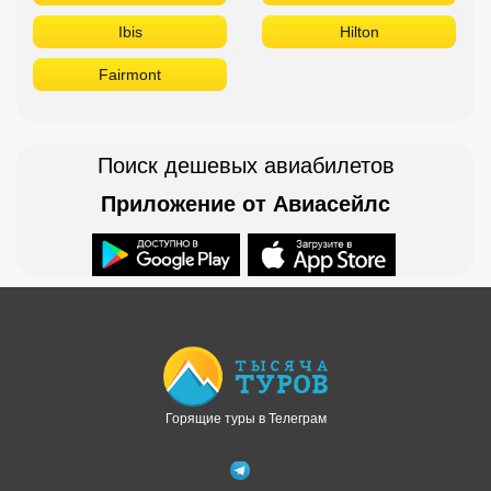
Ibis
Hilton
Fairmont
Поиск дешевых авиабилетов
Приложение от Авиасейлс
Доступно в
Загрузите в
Горящие туры в Телеграм