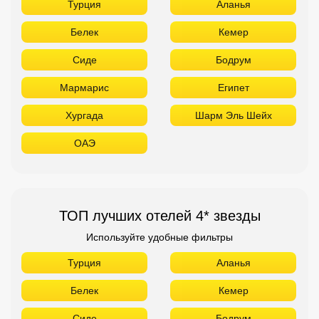
Турция
Аланья
Белек
Кемер
Сиде
Бодрум
Мармарис
Египет
Хургада
Шарм Эль Шейх
ОАЭ
ТОП лучших отелей 4* звезды
Используйте удобные фильтры
Турция
Аланья
Белек
Кемер
Сиде
Бодрум