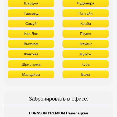
Шарджа
Фуджейра
Таиланд
Паттайя
Самуй
Краби
Као Лак
Пхукет
Вьетнам
Нячанг
Фантьет
Фукуок
Шри Ланка
Куба
Мальдивы
Бали
Забронировать в офисе:
FUN&SUN PREMIUM Павелецкая