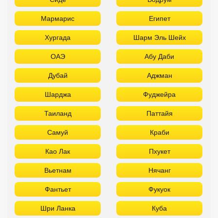
Мармарис
Египет
Хургада
Шарм Эль Шейх
ОАЭ
Абу Даби
Дубай
Аджман
Шарджа
Фуджейра
Таиланд
Паттайя
Самуй
Краби
Као Лак
Пхукет
Вьетнам
Нячанг
Фантьет
Фукуок
Шри Ланка
Куба