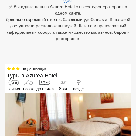
здесь
✅ Выгодные цены в Azurea Hotel от всех туроператоров на
Египет
одном сайте.
Довольно скромный отель с базовыми удобствами. В шаговой
Куба
доступности расположены музей Шагала и православный
кафедральный собор, а также множество магазинов, баров и
Шри Ланка
ресторанов.
Бали
Вьетнам
Ницца
,
Франция
Хайнань
Туры в
Azurea Hotel
1.2 км
3-я
Северный Гоа
линия
песок
до пляжа
8 км
везде
Южный Гоа
Занзибар
Абхазия
Большой Сочи