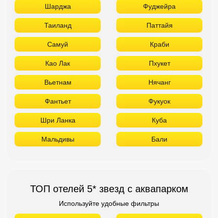
Шарджа
Фуджейра
Таиланд
Паттайя
Самуй
Краби
Као Лак
Пхукет
Вьетнам
Нячанг
Фантьет
Фукуок
Шри Ланка
Куба
Мальдивы
Бали
ТОП отелей 5* звезд с аквапарком
Используйте удобные фильтры