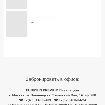
Сетевые отели Турции
Сетевые отели Египта
Сетевые отели ОАЭ
Сетевые отели Таиланда
Сетевые отели Шри Ланки
Сетевые отели Вьетнама
Сетевые отели Мальдив
Забронировать в офисе:
Сетевые отели Бали
FUN&SUN PREMIUM Павелецкая
Сетевые отели Сейшел
г. Москва, м. Павелецкая, Зацепский Вал, 14 оф. 208
☎ +7(499)11-33-403
|
☎ +7(925)400-04-24
Сетевые отели Маврикия