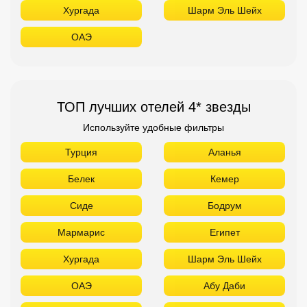
Хургада
Шарм Эль Шейх
ОАЭ
ТОП лучших отелей 4* звезды
Используйте удобные фильтры
Турция
Аланья
Белек
Кемер
Сиде
Бодрум
Мармарис
Египет
Хургада
Шарм Эль Шейх
ОАЭ
Абу Даби