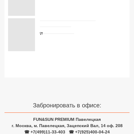
Сетевые отели Турции
Сетевые отели Египта
Сетевые отели ОАЭ
Сетевые отели Таиланда
Сетевые отели Шри Ланки
Сетевые отели Вьетнама
Сетевые отели Мальдив
Забронировать в офисе:
Сетевые отели Бали
FUN&SUN PREMIUM Павелецкая
Сетевые отели Сейшел
г. Москва, м. Павелецкая, Зацепский Вал, 14 оф. 208
Сетевые отели Маврикия
☎ +7(499)11-33-403
|
☎ +7(925)400-04-24