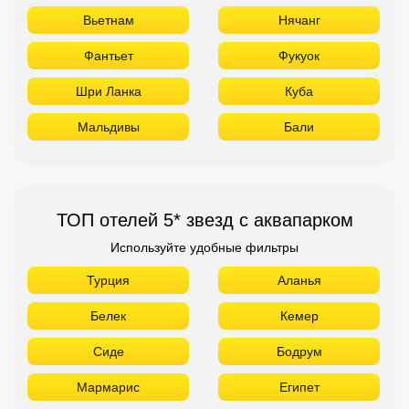
Вьетнам
Нячанг
Фантьет
Фукуок
Шри Ланка
Куба
Мальдивы
Бали
ТОП отелей 5* звезд с аквапарком
Используйте удобные фильтры
Турция
Аланья
Белек
Кемер
Сиде
Бодрум
Мармарис
Египет