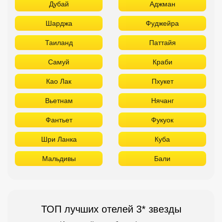
Дубай
Аджман
Шарджа
Фуджейра
Таиланд
Паттайя
Самуй
Краби
Као Лак
Пхукет
Вьетнам
Нячанг
Фантьет
Фукуок
Шри Ланка
Куба
Мальдивы
Бали
ТОП лучших отелей 3* звезды