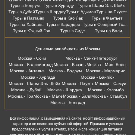
Туры в Бодрум
Туры в Хургаду
Туры в Шарм Эль Шейх
Туры в Дубай
Туры в Шарджу
Туры в Аджман
Туры на Пхукет
Туры в Паттайю
Туры в Као Лак
Туры в Фантьет
Туры на Хайнань
Туры в Варадеро
Туры в Северный Гоа
Туры в Южный Гоа
Туры в Сиде
Туры на Бали
Дешевые авиабилеты из Москвы
Москва - Сочи
Москва - Санкт-Петербург
Москва - Калининград
Москва - Казань
Москва - Мин. Воды
Москва - Анталья
Москва - Бодрум
Москва - Мармарис
Москва - Хургада
Москва - Бангкок
Москва - Шарм-Эль-Шейх
Москва - Пхукет
Москва - Самуи
Москва - Дубай
Москва - Шарджа
Москва - Коломбо
Москва - Гоа
Москва - Мале
Москва - Бали
Москва - Стамбул
Москва - Белград
Вся информация, размещённая на сайте, носит информационный
характер и не является публичной офертой. Правила и условия
предоставления услуг в отелях, в том числе концепция питания,
описанные на сайте, могут изменяться по решению администрации