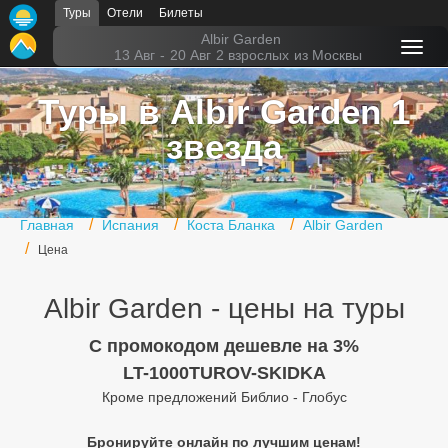
Туры
Отели
Билеты
Главная
Albir Garden
13 Авг
-
20 Авг
2 взрослых
из Москвы
Горящие туры
Туры в Albir Garden 1
Туры в Турцию
звезда
Туры в Египет
Туры в ОАЭ
Главная
Испания
Коста Бланка
Albir Garden
Офис г. Москва
Цена
Помощь
Albir Garden - цены на туры
Подборки отелей
C промокодом дешевле на 3%
Турция
LT-1000TUROV-SKIDKA
Кроме предложений Библио - Глобус
Таиланд
Бронируйте онлайн по лучшим ценам!
ОАЭ