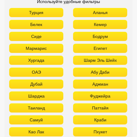
Используйте удобные фильтры
Турция
Аланья
Белек
Кемер
Сиде
Бодрум
Мармарис
Египет
Хургада
Шарм Эль Шейх
ОАЭ
Абу Даби
Дубай
Аджман
Шарджа
Фуджейра
Таиланд
Паттайя
Самуй
Краби
Као Лак
Пхукет