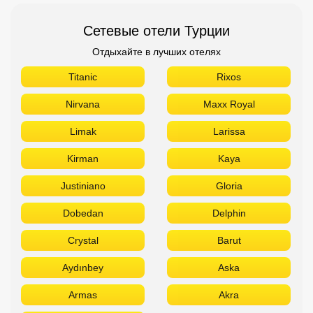
Сетевые отели Турции
Отдыхайте в лучших отелях
Titanic
Rixos
Nirvana
Maxx Royal
Limak
Larissa
Kirman
Kaya
Justiniano
Gloria
Dobedan
Delphin
Crystal
Barut
Aydınbey
Aska
Armas
Akra