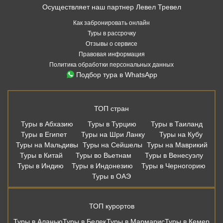
Осуществляет наш партнер Левел Тревел
Как забронировать онлайн
Туры в рассрочку
Отзывы о сервисе
Правовая информация
Политика обработки персональных данных
Подбор тура в WhatsApp
ТОП стран
Туры в Абхазию
Туры в Турцию
Туры в Таиланд
Туры в Египет
Туры на Шри Ланку
Туры на Кубу
Туры на Мальдивы
Туры на Сейшелы
Туры на Маврикий
Туры в Китай
Туры во Вьетнам
Туры в Венесуэлу
Туры в Индию
Туры в Индонезию
Туры в Черногорию
Туры в ОАЭ
ТОП курортов
Туры в Аланью
Туры в Белек
Туры в Мармарис
Туры в Кемер