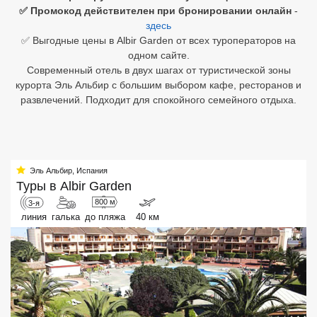
✅ Промокод действителен при бронировании онлайн
-
здесь
Египет
✅ Выгодные цены в Albir Garden от всех туроператоров на
Куба
одном сайте.
Современный отель в двух шагах от туристической зоны
Шри Ланка
курорта Эль Альбир с большим выбором кафе, ресторанов и
развлечений. Подходит для спокойного семейного отдыха.
Бали
Вьетнам
Хайнань
Эль Альбир
,
Испания
Туры в
Albir Garden
Северный Гоа
800 м
3-я
линия
галька
до пляжа
40 км
Южный Гоа
Занзибар
Абхазия
Большой Сочи