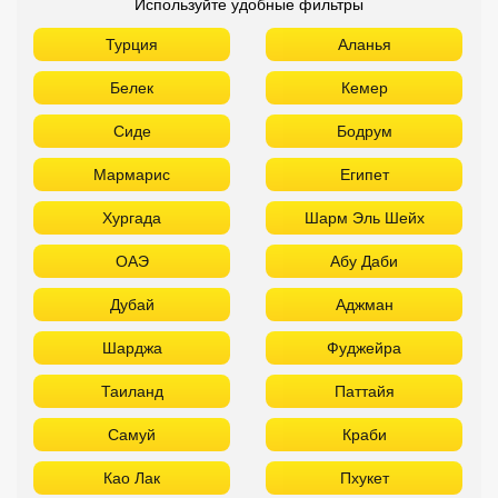
Используйте удобные фильтры
Турция
Аланья
Белек
Кемер
Сиде
Бодрум
Мармарис
Египет
Хургада
Шарм Эль Шейх
ОАЭ
Абу Даби
Дубай
Аджман
Шарджа
Фуджейра
Таиланд
Паттайя
Самуй
Краби
Као Лак
Пхукет