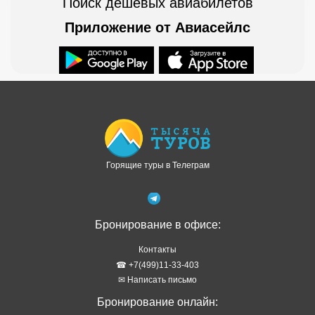
Поиск дешевых авиабилетов
Приложение от Авиасейлс
Доступно в
Загрузите в
Горящие туры в Телеграм
Бронирование в офисе:
Контакты
☎ +7(499)11-33-403
✉ Написать письмо
Бронирование онлайн: