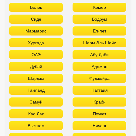
Белек
Кемер
Сиде
Бодрум
Мармарис
Египет
Хургада
Шарм Эль Шейх
ОАЭ
Абу Даби
Дубай
Аджман
Шарджа
Фуджейра
Таиланд
Паттайя
Самуй
Краби
Као Лак
Пхукет
Вьетнам
Нячанг