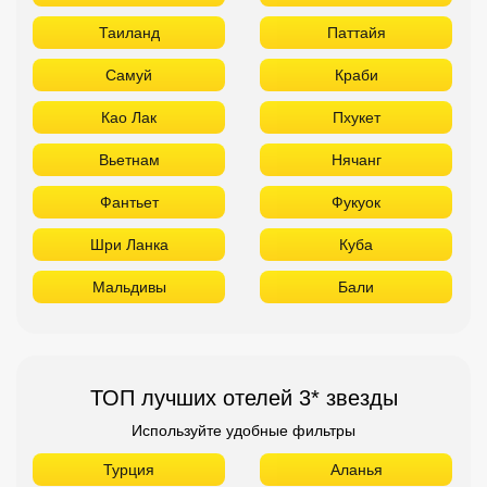
Таиланд
Паттайя
Самуй
Краби
Као Лак
Пхукет
Вьетнам
Нячанг
Фантьет
Фукуок
Шри Ланка
Куба
Мальдивы
Бали
ТОП лучших отелей 3* звезды
Используйте удобные фильтры
Турция
Аланья