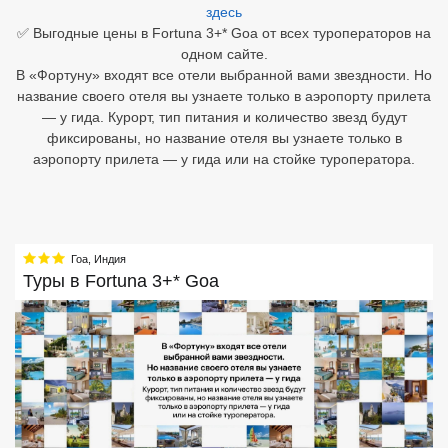
здесь
✅ Выгодные цены в Fortuna 3+* Goa от всех туроператоров на
Египет
одном сайте.
В «Фортуну» входят все отели выбранной вами звездности. Но
Куба
название своего отеля вы узнаете только в аэропорту прилета
Шри Ланка
— у гида. Курорт, тип питания и количество звезд будут
фиксированы, но название отеля вы узнаете только в
Бали
аэропорту прилета — у гида или на стойке туроператора.
Вьетнам
Хайнань
Гоа
,
Индия
Северный Гоа
Туры в
Fortuna 3+* Goa
Южный Гоа
Занзибар
Абхазия
Большой Сочи