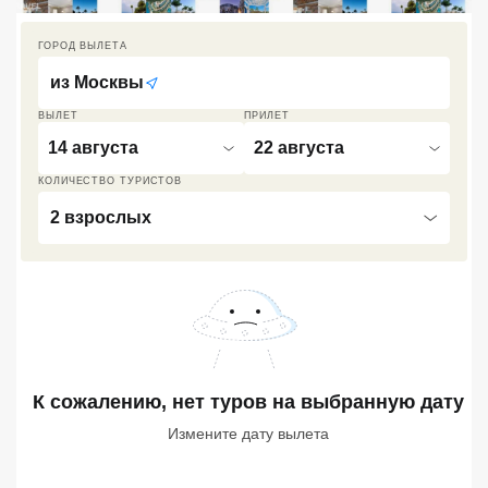
Кав Мин Воды
ГОРОД ВЫЛЕТА
Экскурсионные туры
из
Москвы
VIP отели 5 звезд
ВЫЛЕТ
ПРИЛЕТ
14 августа
22 августа
ТОП 10 лучших отелей 5*
КОЛИЧЕСТВО ТУРИСТОВ
2 взрослых
ТОП 10 недорогих отелей
5*
Лучшие отели 4* звезды
Недорогие отели 4*
звезды
К сожалению, нет туров
на выбранную дату
Лучшие отели 3* звезды
Измените дату вылета
Недорогие отели 3*
звезды