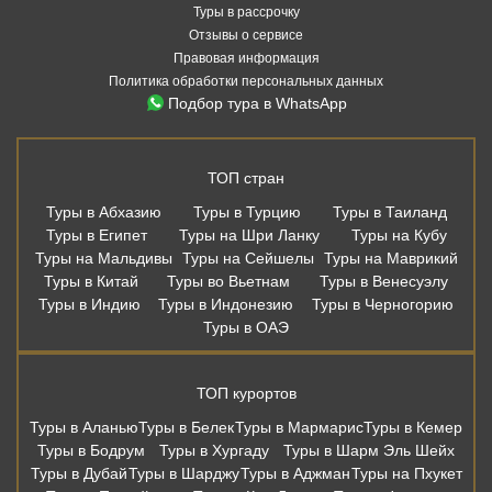
Туры в рассрочку
Отзывы о сервисе
Правовая информация
Политика обработки персональных данных
Подбор тура в WhatsApp
ТОП стран
Туры в Абхазию
Туры в Турцию
Туры в Таиланд
Туры в Египет
Туры на Шри Ланку
Туры на Кубу
Туры на Мальдивы
Туры на Сейшелы
Туры на Маврикий
Туры в Китай
Туры во Вьетнам
Туры в Венесуэлу
Туры в Индию
Туры в Индонезию
Туры в Черногорию
Туры в ОАЭ
ТОП курортов
Туры в Аланью
Туры в Белек
Туры в Мармарис
Туры в Кемер
Туры в Бодрум
Туры в Хургаду
Туры в Шарм Эль Шейх
Туры в Дубай
Туры в Шарджу
Туры в Аджман
Туры на Пхукет