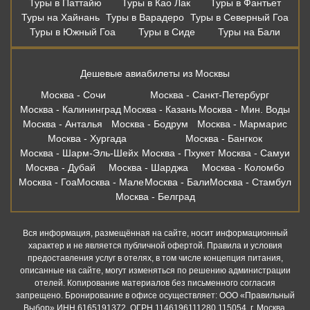
Туры в Паттайю
Туры в Као Лак
Туры в Фантьет
Туры на Хайнань
Туры в Варадеро
Туры в Северный Гоа
Туры в Южный Гоа
Туры в Сиде
Туры на Бали
Дешевые авиабилеты из Москвы
Москва - Сочи
Москва - Санкт-Петербург
Москва - Калининград
Москва - Казань
Москва - Мин. Воды
Москва - Анталья
Москва - Бодрум
Москва - Мармарис
Москва - Хургада
Москва - Бангкок
Москва - Шарм-Эль-Шейх
Москва - Пхукет
Москва - Самуи
Москва - Дубай
Москва - Шарджа
Москва - Коломбо
Москва - Гоа
Москва - Мале
Москва - Бали
Москва - Стамбул
Москва - Белград
Вся информация, размещённая на сайте, носит информационный
характер и не является публичной офертой. Правила и условия
предоставления услуг в отелях, в том числе концепция питания,
описанные на сайте, могут изменяться по решению администрации
отелей. Копирование материалов без письменного согласия
запрещено. Бронирование в офисе осуществляет: ООО «Правильный
Выбор» ИНН 6165191372, ОГРН 1146196111280 115054, г. Москва,