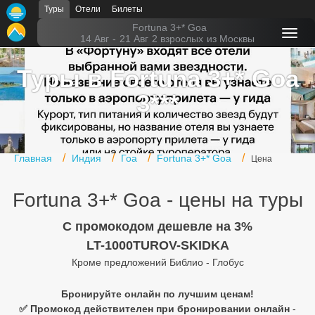
Туры
Отели
Билеты
Главная
Fortuna 3+* Goa
14 Авг
-
21 Авг
2 взрослых
из Москвы
Горящие туры
Туры в Fortuna 3+* Goa
Туры в Турцию
3***
Туры в Египет
Туры в ОАЭ
Главная
Индия
Гоа
Fortuna 3+* Goa
Цена
Офис г. Москва
Fortuna 3+* Goa - цены на туры
Помощь
C промокодом дешевле на 3%
Подборки отелей
LT-1000TUROV-SKIDKA
Турция
Кроме предложений Библио - Глобус
Таиланд
Бронируйте онлайн по лучшим ценам!
✅ Промокод действителен при бронировании онлайн
-
ОАЭ