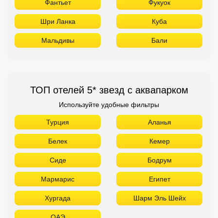
Фантьет
Фукуок
Шри Ланка
Куба
Мальдивы
Бали
ТОП отелей 5* звезд с аквапарком
Используйте удобные фильтры
Турция
Аланья
Белек
Кемер
Сиде
Бодрум
Мармарис
Египет
Хургада
Шарм Эль Шейх
ОАЭ