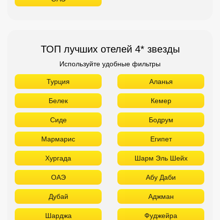
ТОП лучших отелей 4* звезды
Используйте удобные фильтры
Турция
Аланья
Белек
Кемер
Сиде
Бодрум
Мармарис
Египет
Хургада
Шарм Эль Шейх
ОАЭ
Абу Даби
Дубай
Аджман
Шарджа
Фуджейра