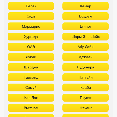
Белек
Кемер
Сиде
Бодрум
Мармарис
Египет
Хургада
Шарм Эль Шейх
ОАЭ
Абу Даби
Дубай
Аджман
Шарджа
Фуджейра
Таиланд
Паттайя
Самуй
Краби
Као Лак
Пхукет
Вьетнам
Нячанг