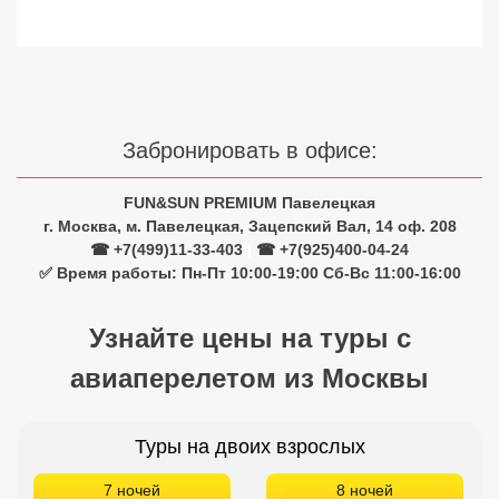
Сетевые отели Турции
Сетевые отели Египта
Сетевые отели ОАЭ
Забронировать в офисе:
Сетевые отели Таиланда
FUN&SUN PREMIUM Павелецкая
Сетевые отели Шри Ланки
г. Москва, м. Павелецкая, Зацепский Вал, 14 оф. 208
☎ +7(499)11-33-403
|
☎ +7(925)400-04-24
✅ Время работы: Пн-Пт 10:00-19:00 Сб-Вс 11:00-16:00
Сетевые отели Вьетнама
Узнайте цены на туры с
Сетевые отели Мальдив
авиаперелетом из Москвы
Сетевые отели Бали
Туры на двоих взрослых
Сетевые отели Сейшел
7 ночей
8 ночей
Сетевые отели Маврикия