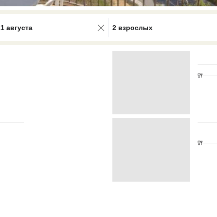
0 results available. Select is focus
21 августа
2 взрослых