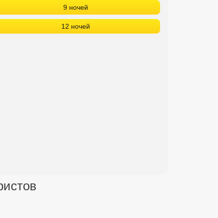
9 ночей
12 ночей
!
ристов