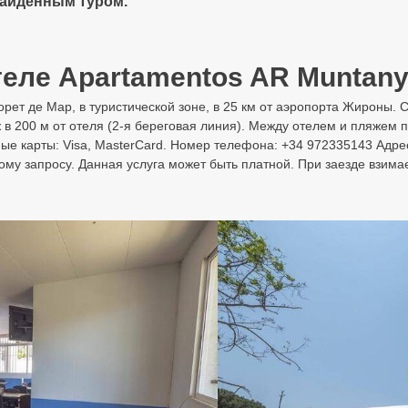
найденным туром.
теле Apartamentos AR Muntany
орет де Мар, в туристической зоне, в 25 км от аэропорта Жироны. С
 200 м от отеля (2-я береговая линия). Между отелем и пляжем пр
ые карты: Visa, MasterCard. Номер телефона: +34 972335143 Адре
у запросу. Данная услуга может быть платной. При заезде взимае