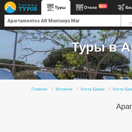
new
Туры
Отели
Би
Главная
П
Горящие туры
Туры в Турцию
Туры в A
Туры в Египет
Туры в ОАЭ
Офис г. Москва
Помощь
Главная
Испания
Коста Брава
Коста Бра
Подборки отелей
Apar
Турция
Таиланд
ОАЭ