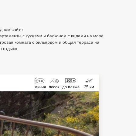
дном сайте.
партаменты с кухнями и балконом с видами на море.
игровая комната с бильярдом и общая терраса на
о отдыха.
200 м
3-я
линия
песок
до пляжа
25 км