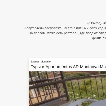
Египет
Куба
✅ Выгодные
Шри Ланка
Апарт-отель расположен всего в пяти минутах ходь
На первом этаже есть ресторан, где подают блю
Бали
крыше с 
Вьетнам
Хайнань
Бланес
,
Испания
Северный Гоа
Туры в
Apartamentos AR Muntanya Ma
Южный Гоа
Занзибар
Абхазия
Большой Сочи