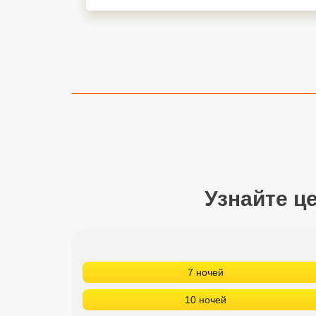
Сетевые отели Турции
Сетевые отели Египта
Сетевые отели ОАЭ
Сетевые отели Таиланда
Сетевые отели Шри Ланки
Сетевые отели Вьетнама
Узнайте ц
Сетевые отели Мальдив
Сетевые отели Бали
7 ночей
Сетевые отели Сейшел
10 ночей
Сетевые отели Маврикия