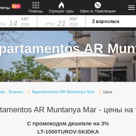
new
леты
Помощь
Горящие туры
Офис м. Павелецкая
АВГ
АВГ
14
21
ТН
ПТН
2026
2026
partamentos AR Mun
ва - Бланес
Apartamentos AR Muntanya Mar
Цена
tamentos AR Muntanya Mar - цены на
C промокодом дешевле на 3%
LT-1000TUROV-SKIDKA