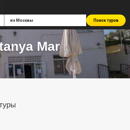
Поиск туров
tanya Mar
 туры