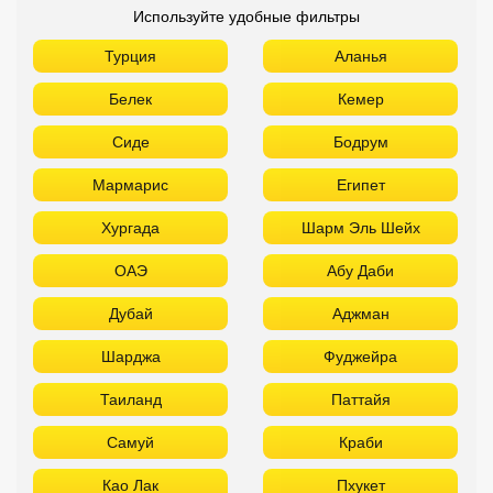
Используйте удобные фильтры
Турция
Аланья
Белек
Кемер
Сиде
Бодрум
Мармарис
Египет
Хургада
Шарм Эль Шейх
ОАЭ
Абу Даби
Дубай
Аджман
Шарджа
Фуджейра
Таиланд
Паттайя
Самуй
Краби
Као Лак
Пхукет