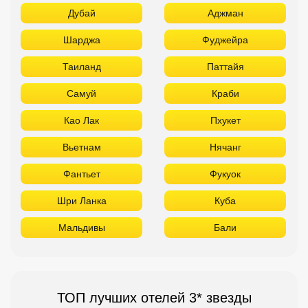
Дубай
Аджман
Шарджа
Фуджейра
Таиланд
Паттайя
Самуй
Краби
Као Лак
Пхукет
Вьетнам
Нячанг
Фантьет
Фукуок
Шри Ланка
Куба
Мальдивы
Бали
ТОП лучших отелей 3* звезды