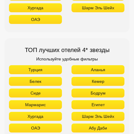
Хургада
Шарм Эль Шейх
ОАЭ
ТОП лучших отелей 4* звезды
Используйте удобные фильтры
Турция
Аланья
Белек
Кемер
Сиде
Бодрум
Мармарис
Египет
Хургада
Шарм Эль Шейх
ОАЭ
Абу Даби