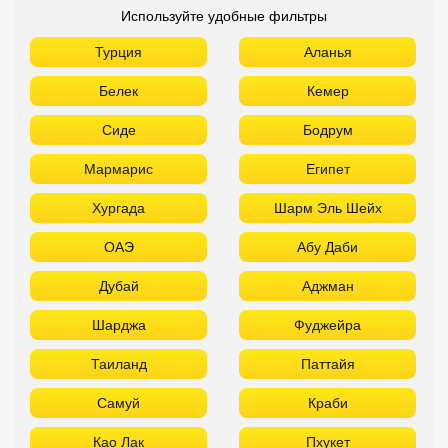
Используйте удобные фильтры
Турция
Аланья
Белек
Кемер
Сиде
Бодрум
Мармарис
Египет
Хургада
Шарм Эль Шейх
ОАЭ
Абу Даби
Дубай
Аджман
Шарджа
Фуджейра
Таиланд
Паттайя
Самуй
Краби
Као Лак
Пхукет