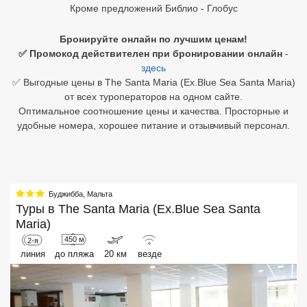
Кроме предложений Библио - Глобус
Египет
Бронируйте онлайн по лучшим ценам!
Куба
✅ Промокод действителен при бронировании онлайн
-
здесь
Шри Ланка
✅ Выгодные цены в The Santa Maria (Ex.Blue Sea Santa Maria)
от всех туроператоров на одном сайте.
Бали
Оптимальное соотношение цены и качества. Просторные и
удобные номера, хорошее питание и отзывчивый персонал.
Вьетнам
Хайнань
Северный Гоа
Буджибба
,
Мальта
Туры в
The Santa Maria (Ex.Blue Sea Santa
Южный Гоа
Maria)
450 м
2-я
Занзибар
линия
до пляжа
20 км
везде
Абхазия
Большой Сочи