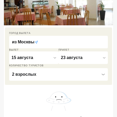
Кав Мин Воды
Экскурсионные туры
VIP отели 5 звезд
ГОРОД ВЫЛЕТА
ТОП 10 лучших отелей 5*
из
Москвы
ВЫЛЕТ
ПРИЛЕТ
ТОП 10 недорогих отелей
15 августа
23 августа
5*
КОЛИЧЕСТВО ТУРИСТОВ
Лучшие отели 4* звезды
2 взрослых
Недорогие отели 4*
звезды
Лучшие отели 3* звезды
Недорогие отели 3*
звезды