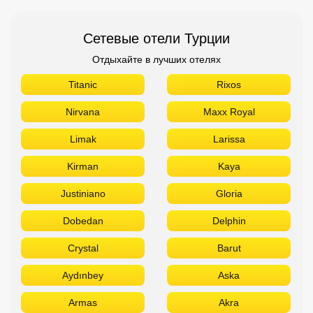
Сетевые отели Турции
Отдыхайте в лучших отелях
Titanic
Rixos
Nirvana
Maxx Royal
Limak
Larissa
Kirman
Kaya
Justiniano
Gloria
Dobedan
Delphin
Crystal
Barut
Aydınbey
Aska
Armas
Akra