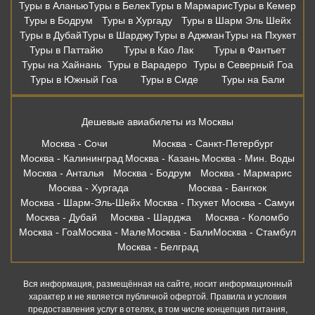
Туры в Аланью
Туры в Белек
Туры в Мармарис
Туры в Кемер
Туры в Бодрум
Туры в Хургаду
Туры в Шарм Эль Шейх
Туры в Дубай
Туры в Шарджу
Туры в Аджман
Туры на Пхукет
Туры в Паттайю
Туры в Као Лак
Туры в Фантьет
Туры на Хайнань
Туры в Варадеро
Туры в Северный Гоа
Туры в Южный Гоа
Туры в Сиде
Туры на Бали
Дешевые авиабилеты из Москвы
Москва - Сочи
Москва - Санкт-Петербург
Москва - Калининград
Москва - Казань
Москва - Мин. Воды
Москва - Анталья
Москва - Бодрум
Москва - Мармарис
Москва - Хургада
Москва - Бангкок
Москва - Шарм-Эль-Шейх
Москва - Пхукет
Москва - Самуи
Москва - Дубай
Москва - Шарджа
Москва - Коломбо
Москва - Гоа
Москва - Мале
Москва - Бали
Москва - Стамбул
Москва - Белград
Вся информация, размещённая на сайте, носит информационный
характер и не является публичной офертой. Правила и условия
предоставления услуг в отелях, в том числе концепция питания,