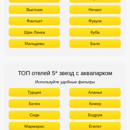
Вьетнам
Нячанг
Фантьет
Фукуок
Шри Ланка
Куба
Мальдивы
Бали
ТОП отелей 5* звезд с аквапарком
Используйте удобные фильтры
Турция
Аланья
Белек
Кемер
Сиде
Бодрум
Мармарис
Египет