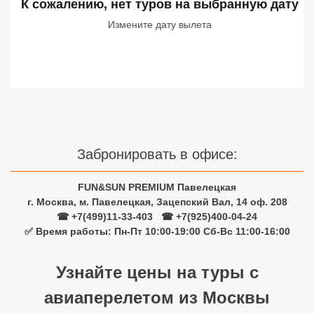
К сожалению, нет туров
на выбранную дату
Сетевые отели Турции
Измените дату вылета
Сетевые отели Египта
Сетевые отели ОАЭ
Сетевые отели Таиланда
Сетевые отели Шри Ланки
Забронировать в офисе:
Сетевые отели Вьетнама
FUN&SUN PREMIUM Павелецкая
г. Москва, м. Павелецкая, Зацепский Вал, 14 оф. 208
☎ +7(499)11-33-403
|
☎ +7(925)400-04-24
Сетевые отели Мальдив
✅ Время работы: Пн-Пт 10:00-19:00 Сб-Вс 11:00-16:00
Сетевые отели Бали
Узнайте цены на туры с
Сетевые отели Сейшел
авиаперелетом из Москвы
Сетевые отели Маврикия