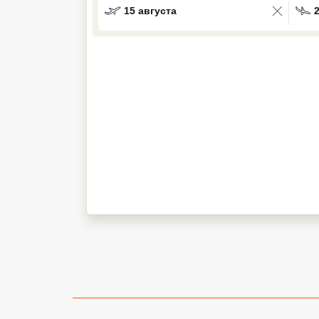
15 августа
Кав Мин Воды
Экскурсионные туры
VIP отели 5 звезд
ТОП 10 лучших отелей 5*
ТОП 10 недорогих отелей
5*
Лучшие отели 4* звезды
Недорогие отели 4*
звезды
Лучшие отели 3* звезды
Недорогие отели 3*
звезды