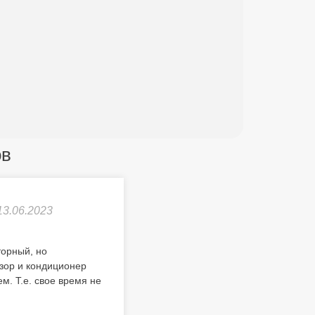
ов
13.06.2023
торный, но
изор и кондиционер
м. Т.е. свое время не