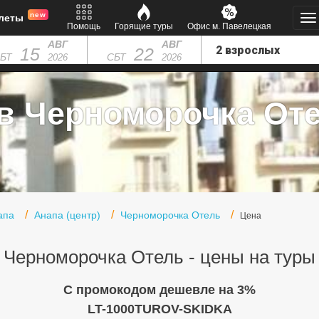
new
леты
Помощь
Горящие туры
Офис м. Павелецкая
АВГ
АВГ
15
22
БТ
СБТ
2026
2026
в Черноморочка Оте
апа
Анапа (центр)
Черноморочка Отель
Цена
Черноморочка Отель - цены на туры
C промокодом дешевле на 3%
LT-1000TUROV-SKIDKA