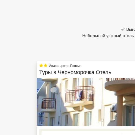
Египет
Куба
✅ Выго
Шри Ланка
Небольшой уютный отель д
Бали
Вьетнам
Анапа-центр
,
Россия
Хайнань
Туры в
Черноморочка Отель
Северный Гоа
Южный Гоа
Занзибар
Абхазия
Большой Сочи