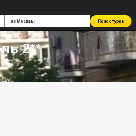
Поиск туров
ль 2**