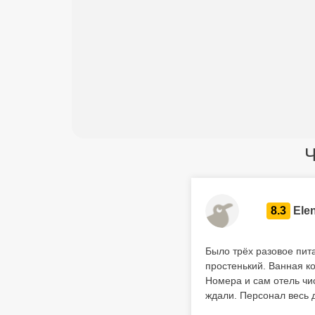
Ч
8.3
Ele
Было трёх разовое пит
простенький. Ванная ко
Номера и сам отель чи
ждали. Персонал весь