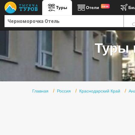
new
Туры
Отели
Би
Главная
С
Горящие туры
Туры в Турцию
Туры 
Туры в Египет
Туры в ОАЭ
Офис г. Москва
Помощь
Главная
Россия
Краснодарский Край
Ан
Подборки отелей
Турция
Таиланд
ОАЭ