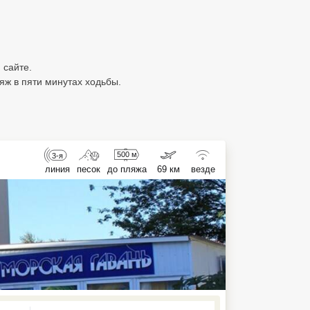
 сайте.
яж в пяти минутах ходьбы.
500 м
3-я
линия
песок
до пляжа
69 км
везде
ed , press Down to open the menu,