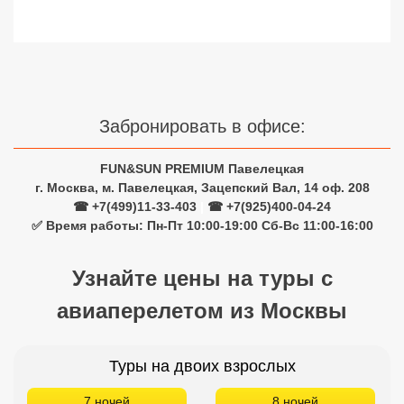
Сетевые отели Турции
Сетевые отели Египта
Сетевые отели ОАЭ
Забронировать в офисе:
Сетевые отели Таиланда
FUN&SUN PREMIUM Павелецкая
Сетевые отели Шри Ланки
г. Москва, м. Павелецкая, Зацепский Вал, 14 оф. 208
☎ +7(499)11-33-403
|
☎ +7(925)400-04-24
✅ Время работы: Пн-Пт 10:00-19:00 Сб-Вс 11:00-16:00
Сетевые отели Вьетнама
Узнайте цены на туры с
Сетевые отели Мальдив
авиаперелетом из Москвы
Сетевые отели Бали
Сетевые отели Сейшел
Туры на двоих взрослых
Сетевые отели Маврикия
7 ночей
8 ночей