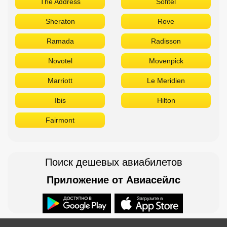
The Address
Sofitel
Sheraton
Rove
Ramada
Radisson
Novotel
Movenpick
Marriott
Le Meridien
Ibis
Hilton
Fairmont
Поиск дешевых авиабилетов
Приложение от Авиасейлс
Доступно в
Загрузите в