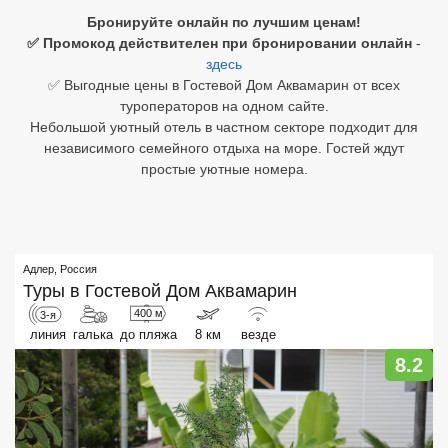
Бронируйте онлайн по лучшим ценам!
Египет
✅ Промокод действителен при бронировании онлайн
-
здесь
Куба
✅ Выгодные цены в Гостевой Дом Аквамарин от всех
туроператоров на одном сайте.
Шри Ланка
Небольшой уютный отель в частном секторе подходит для
независимого семейного отдыха на море. Гостей ждут
Бали
простые уютные номера.
Вьетнам
Хайнань
Адлер
,
Россия
Северный Гоа
Туры в
Гостевой Дом Аквамарин
400 м
3-я
Южный Гоа
линия
галька
до пляжа
8 км
везде
Занзибар
8.2
Абхазия
Большой Сочи