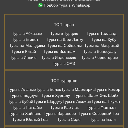
Подбор тура в WhatsApp
ТОП стран
Туры в Абхазию
Туры в Турцию
Туры в Таиланд
Туры в Египет
Туры на Шри Ланку
Туры на Кубу
Туры на Мальдивы
Туры на Сейшелы
Туры на Маврикий
Туры в Китай
Туры во Вьетнам
Туры в Венесуэлу
Туры в Индию
Туры в Индонезию
Туры в Черногорию
Туры в ОАЭ
ТОП курортов
Туры в Аланью
Туры в Белек
Туры в Мармарис
Туры в Кемер
Туры в Бодрум
Туры в Хургаду
Туры в Шарм Эль Шейх
Туры в Дубай
Туры в Шарджу
Туры в Аджман
Туры на Пхукет
Туры в Паттайю
Туры в Као Лак
Туры в Фантьет
Туры на Хайнань
Туры в Варадеро
Туры в Северный Гоа
Туры в Южный Гоа
Туры в Сиде
Туры на Бали