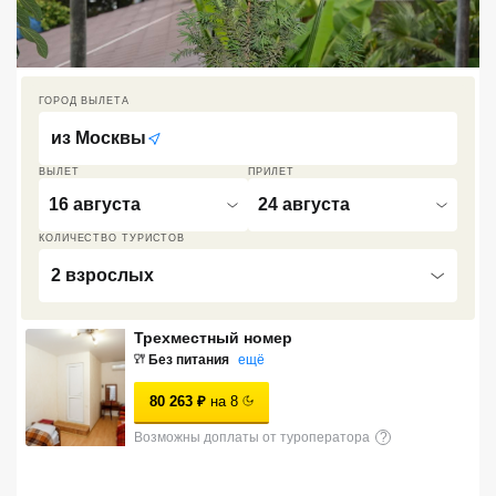
Кав Мин Воды
Экскурсионные туры
ГОРОД ВЫЛЕТА
VIP отели 5 звезд
из
Москвы
ТОП 10 лучших отелей 5*
ВЫЛЕТ
ПРИЛЕТ
16 августа
24 августа
ТОП 10 недорогих отелей
КОЛИЧЕСТВО ТУРИСТОВ
5*
2 взрослых
Лучшие отели 4* звезды
Трехместный номер
Недорогие отели 4*
Без питания
ещё
звезды
80 263
₽
на
8
Лучшие отели 3* звезды
Возможны доплаты от туроператора
?
Недорогие отели 3*
звезды