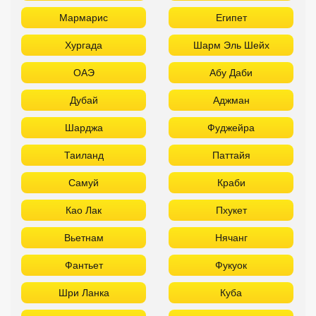
Мармарис
Египет
Хургада
Шарм Эль Шейх
ОАЭ
Абу Даби
Дубай
Аджман
Шарджа
Фуджейра
Таиланд
Паттайя
Самуй
Краби
Као Лак
Пхукет
Вьетнам
Нячанг
Фантьет
Фукуок
Шри Ланка
Куба