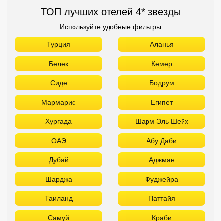
ТОП лучших отелей 4* звезды
Используйте удобные фильтры
Турция
Аланья
Белек
Кемер
Сиде
Бодрум
Мармарис
Египет
Хургада
Шарм Эль Шейх
ОАЭ
Абу Даби
Дубай
Аджман
Шарджа
Фуджейра
Таиланд
Паттайя
Самуй
Краби