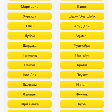
Мармарис
Египет
Хургада
Шарм Эль Шейх
ОАЭ
Абу Даби
Дубай
Аджман
Шарджа
Фуджейра
Таиланд
Паттайя
Самуй
Краби
Као Лак
Пхукет
Вьетнам
Нячанг
Фантьет
Фукуок
Шри Ланка
Куба