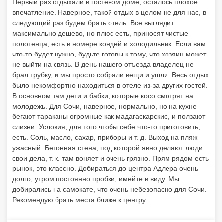
Первый раз отдыхали в гостевом доме, осталось плохое
впечатление. Наверное, такой отдых в целом не для нас, в
следующий раз будем брать отель. Все выглядит
максимально дешево, но плюс есть, приносят чистые
полотенца, есть в номере кондей и холодильник. Если вам
что-то будет нужно, будьте готовы к тому, что хозяин может
не выйти на связь. В день нашего отъезда владелец не
брал трубку, и мы просто собрали вещи и ушли. Весь отдых
было некомфортно находиться в отеле из-за других гостей.
В основном там дети и бабки, которые косо смотрят на
молодежь. Для Сочи, наверное, нормально, но на кухне
бегают тараканы огромные как мадагаскарские, и ползают
слизни. Условия, для того чтобы себе что-то приготовить,
есть. Соль, масло, сахар, приборы и т. д. Выход на пляж
ужасный. Бетонная стена, под которой явно делают люди
свои дела, т. к. там воняет и очень грязно. Прям рядом есть
рынок, это классно. Добираться до центра Адлера очень
долго, утром постоянно пробки, имейте в виду. Мы
добирались на самокате, что очень небезопасно для Сочи.
Рекомендую брать места ближе к центру.