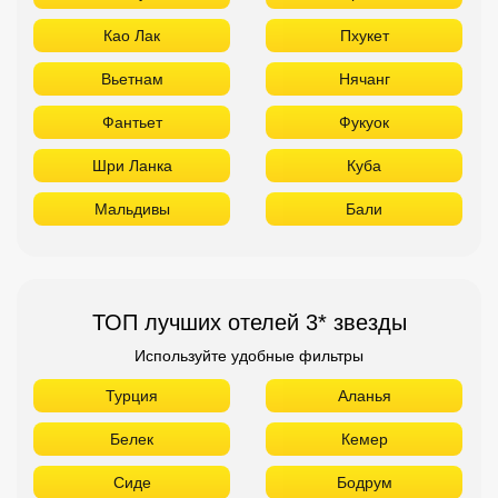
Као Лак
Пхукет
Вьетнам
Нячанг
Фантьет
Фукуок
Шри Ланка
Куба
Мальдивы
Бали
ТОП лучших отелей 3* звезды
Используйте удобные фильтры
Турция
Аланья
Белек
Кемер
Сиде
Бодрум