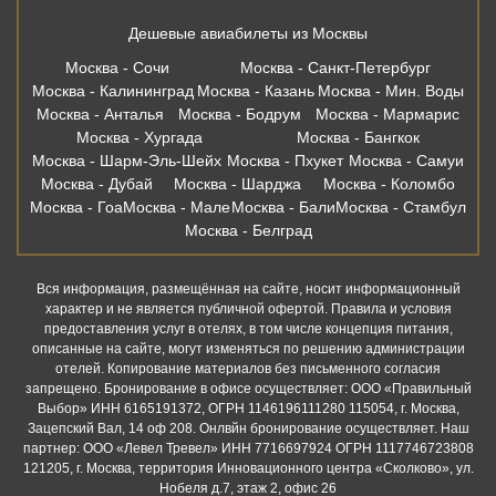
Дешевые авиабилеты из Москвы
Москва - Сочи
Москва - Санкт-Петербург
Москва - Калининград
Москва - Казань
Москва - Мин. Воды
Москва - Анталья
Москва - Бодрум
Москва - Мармарис
Москва - Хургада
Москва - Бангкок
Москва - Шарм-Эль-Шейх
Москва - Пхукет
Москва - Самуи
Москва - Дубай
Москва - Шарджа
Москва - Коломбо
Москва - Гоа
Москва - Мале
Москва - Бали
Москва - Стамбул
Москва - Белград
Вся информация, размещённая на сайте, носит информационный
характер и не является публичной офертой. Правила и условия
предоставления услуг в отелях, в том числе концепция питания,
описанные на сайте, могут изменяться по решению администрации
отелей. Копирование материалов без письменного согласия
запрещено. Бронирование в офисе осуществляет: ООО «Правильный
Выбор» ИНН 6165191372, ОГРН 1146196111280 115054, г. Москва,
Зацепский Вал, 14 оф 208. Онлвйн бронирование осуществляет. Наш
партнер: ООО «Левел Тревел» ИНН 7716697924 ОГРН 1117746723808
121205, г. Москва, территория Инновационного центра «Сколково», ул.
Нобеля д.7, этаж 2, офис 26