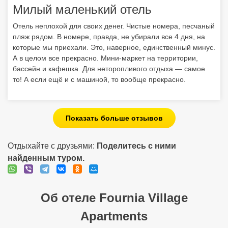
Показать больше отзывов
Отдыхайте с друзьями:
Поделитесь с ними
найденным туром.
Об отеле Fournia Village
Apartments
Расположен: в 5 км от пос. Кастро, в 10 км от Киллини, в 300
км от г. Афины, в 75 км от г. Патра, в 70 км от аэропорта
Араксос. Магазины, таверны, бары – в 5 км от отеля. Состоит
из 2-этажных корпусов. Всего 17 номеров. Пляж:
общественный песчано-галечный в 150 м от отеля (1
береговая линия). Зонты и лежаки бесплатно. Номер
телефона: +30 2623095095. Адрес: Греция, Пелопоннес,
Кастро Киллини. Заселение с 15:00 Выезд до 11:00