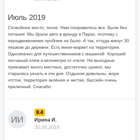
приезжает много местных, достаточно шумно, мы
старались уехать в эти дни. Отдыхом довольны, море
чтстое, территория зелёная и чистая, бассейн очень
приличный. Спасибо.
8.4
Ирина И.
30.06.2019
Милый маленький отель
Отель неплохой для своих денег. Чистые номера, песчаный
пляж рядом. В номере, правда, не убирали все 4 дня, на
которые мы приехали. Это, наверное, единственный минус.
А в целом все прекрасно. Мини-маркет на территории,
бассейн и кафешка. Для неторопливого отдыха — самое
то! А если ещё и с машиной, то вообще прекрасно.