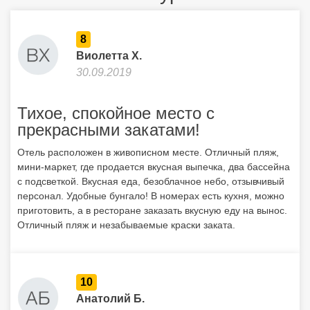
Отель расположен в живописном месте. Отличный пляж,
мини-маркет, где продается вкусная выпечка, два бассейна
с подсветкой. Вкусная еда, безоблачное небо, отзывчивый
персонал. Удобные бунгало! В номерах есть кухня, можно
приготовить, а в ресторане заказать вкусную еду на вынос.
Отличный пляж и незабываемые краски заката.
10
Анатолий Б.
09.09.2019
Отличный отель
Отель довольно отличный, мы, правда, заселились без
питания, но там можно покупать, в таверне, правда, блюда
однообразные, также рекомендую брать авто в аренду.
Интернет в номере такой себе, в баре получше. Пляж
очень понравился, много лежаков для загара, море чистое,