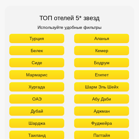
Сиде
Бодрум
Мармарис
Египет
Хургада
Шарм Эль Шейх
ОАЭ
Абу Даби
Дубай
Аджман
Шарджа
Фуджейра
Таиланд
Паттайя
Самуй
Краби
Као Лак
Пхукет
Вьетнам
Нячанг
Фантьет
Фукуок
Шри Ланка
Куба