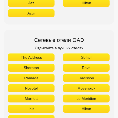
The Address
Sofitel
Sheraton
Rove
Ramada
Radisson
Novotel
Movenpick
Marriott
Le Meridien
Ibis
Hilton
Fairmont
Поиск дешевых авиабилетов
Приложение от Авиасейлс