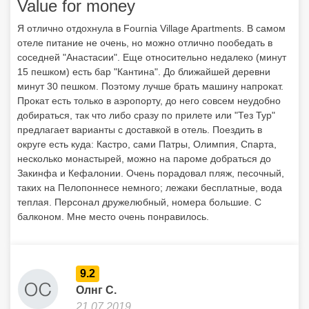
округе есть куда: Кастро, сами Патры, Олимпия, Спарта,
несколько монастырей, можно на пароме добраться до
Закинфа и Кефалонии. Очень порадовал пляж, песочный,
таких на Пелопоннесе немного; лежаки бесплатные, вода
теплая. Персонал дружелюбный, номера большие. С
балконом. Мне место очень понравилось.
9.2
Олнг С.
21.07.2019
Июль 2019
Спокойное место, тихое. Нам понравилось все. Были без
питания. Мы брали авто в аренду в Парах, поэтому с
передвижениями проблем не было. А так, оттуда минут 30
пешком до деревни. Есть мини-маркет на территории.
Однозначно для путешественников с машиной. Хороший
песчаный пляж в километре от отеля. На выходные