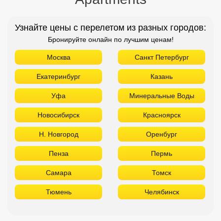
Новосибирск
Красноярск
Н. Новгород
Оренбург
Пенза
Пермь
Самара
Томск
Тюмень
Челябинск
ТОП отелей 5* звезд
Используйте удобные фильтры
Турция
Аланья
Белек
Кемер