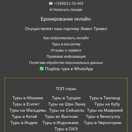
Политика обработки персональных данных
Подбор тура в WhatsApp
ТОП стран
Туры в Абхазию
Туры в Турцию
Туры в Таиланд
Туры в Египет
Туры на Шри Ланку
Туры на Кубу
Туры на Мальдивы
Туры на Сейшелы
Туры на Маврикий
Туры в Китай
Туры во Вьетнам
Туры в Венесуэлу
Туры в Индию
Туры в Индонезию
Туры в Черногорию
Туры в ОАЭ
ТОП курортов
Туры в Аланью
Туры в Белек
Туры в Мармарис
Туры в Кемер
Туры в Бодрум
Туры в Хургаду
Туры в Шарм Эль Шейх
Туры в Дубай
Туры в Шарджу
Туры в Аджман
Туры на Пхукет
Туры в Паттайю
Туры в Као Лак
Туры в Фантьет
Туры на Хайнань
Туры в Варадеро
Туры в Северный Гоа
Туры в Южный Гоа
Туры в Сиде
Туры на Бали