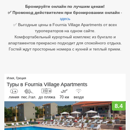
Бронируйте онлайн по лучшим ценам!
Египет
✅ Промокод действителен при бронировании онлайн
-
здесь
Куба
✅ Выгодные цены в Fournia Village Apartments от всех
туроператоров на одном сайте.
Шри Ланка
Комфортабельный курортный комплекс из бунгало и
апартаментов прекрасно подходит для спокойного отдыха.
Бали
Гостей ждут просторные номера с кухней и теплый прием.
Вьетнам
Хайнань
Илия
,
Греция
Северный Гоа
Туры в
Fournia Village Apartments
150 м
1-я
Южный Гоа
линия
пес./гал.
до пляжа
70 км
везде
Занзибар
8.4
Абхазия
Большой Сочи