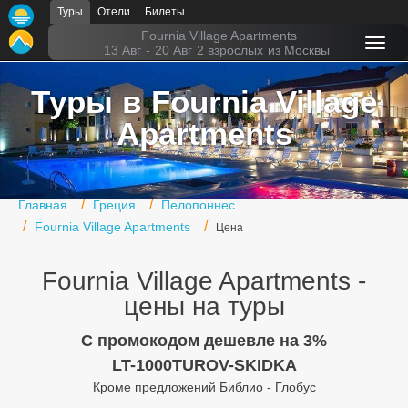
Туры
Отели
Билеты
Главная
Fournia Village Apartments
13 Авг
-
20 Авг
2 взрослых
из Москвы
Горящие туры
Туры в Fournia Village
Туры в Турцию
Apartments
Туры в Египет
Туры в ОАЭ
Главная
Греция
Пелопоннес
Офис г. Москва
Fournia Village Apartments
Цена
Помощь
Fournia Village Apartments -
Подборки отелей
цены на туры
Турция
C промокодом дешевле на 3%
LT-1000TUROV-SKIDKA
Таиланд
Кроме предложений Библио - Глобус
ОАЭ