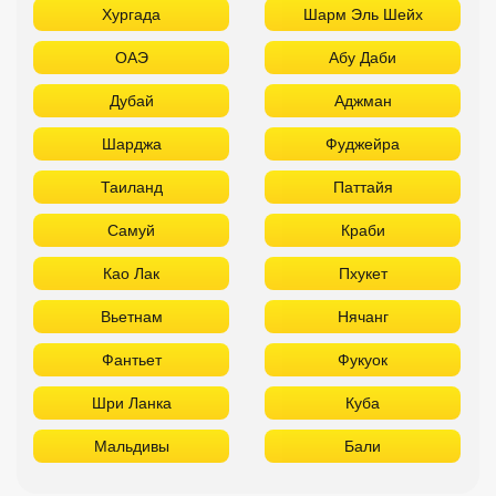
Самуй
Краби
Као Лак
Пхукет
Вьетнам
Нячанг
Фантьет
Фукуок
Шри Ланка
Куба
Мальдивы
Бали
ТОП лучших отелей 3* звезды
Используйте удобные фильтры
Турция
Аланья
Белек
Кемер