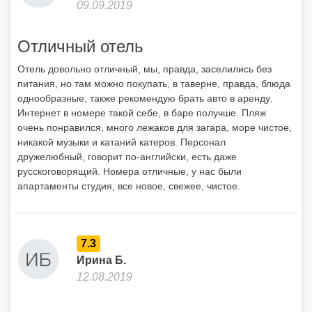
никакой музыки и катаний катеров. Персонал
дружелюбный, говорит по-английски, есть даже
русскоговорящий. Номера отличные, у нас были
апартаменты студия, все новое, свежее, чистое.
7.3
Ирина Б.
12.08.2019
Value for money
Я отлично отдохнула в Fournia Village Apartments. В самом
отеле питание не очень, но можно отлично пообедать в
соседней "Анастасии". Еще относительно недалеко (минут
15 пешком) есть бар "Кантина". До ближайшей деревни
минут 30 пешком. Поэтому лучше брать машину напрокат.
Прокат есть только в аэропорту, до него совсем неудобно
добираться, так что либо сразу по прилете или "Тез Тур"
предлагает варианты с доставкой в отель. Поездить в