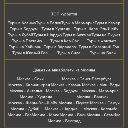
Дешевые авиабилеты из Москвы
Москва - Сочи
Москва - Санкт-Петербург
Москва - Калининград
Москва - Казань
Москва - Мин. Воды
Москва - Анталья
Москва - Бодрум
Москва - Мармарис
Москва - Хургада
Москва - Бангкок
Москва - Шарм-Эль-Шейх
Москва - Пхукет
Москва - Самуи
Москва - Дубай
Москва - Шарджа
Москва - Коломбо
Москва - Гоа
Москва - Мале
Москва - Бали
Москва - Стамбул
Москва - Белград
Вся информация, размещённая на сайте, носит информационный
характер и не является публичной офертой. Правила и условия
предоставления услуг в отелях, в том числе концепция питания,
описанные на сайте, могут изменяться по решению администрации
отелей. Копирование материалов без письменного согласия
запрещено. Бронирование в офисе осуществляет: ООО «Правильный
Выбор» ИНН 6165191372, ОГРН 1146196111280 115054, г. Москва,
Зацепский Вал, 14 оф 208. Онлвйн бронирование осуществляет. Наш
партнер: ООО «Левел Тревел» ИНН 7716697924 ОГРН 1117746723808
121205, г. Москва, территория Инновационного центра «Сколково», ул.