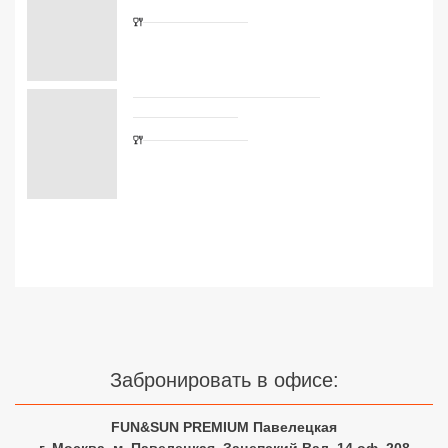
Сетевые отели Турции
Сетевые отели Египта
Сетевые отели ОАЭ
Сетевые отели Таиланда
Забронировать в офисе:
Сетевые отели Шри Ланки
FUN&SUN PREMIUM Павелецкая
г. Москва, м. Павелецкая, Зацепский Вал, 14 оф. 208
Сетевые отели Вьетнама
☎ +7(499)11-33-403
|
☎ +7(925)400-04-24
✅ Время работы: Пн-Пт 10:00-19:00 Сб-Вс 11:00-16:00
Сетевые отели Мальдив
Узнайте цены на туры с
Сетевые отели Бали
авиаперелетом из Москвы
Сетевые отели Сейшел
Сетевые отели Маврикия