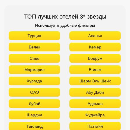
Сиде
Бодрум
Мармарис
Египет
Хургада
Шарм Эль Шейх
ОАЭ
Абу Даби
Дубай
Аджман
Шарджа
Фуджейра
Таиланд
Паттайя
Самуй
Краби
Као Лак
Пхукет
Вьетнам
Нячанг
Фантьет
Фукуок
Шри Ланка
Куба