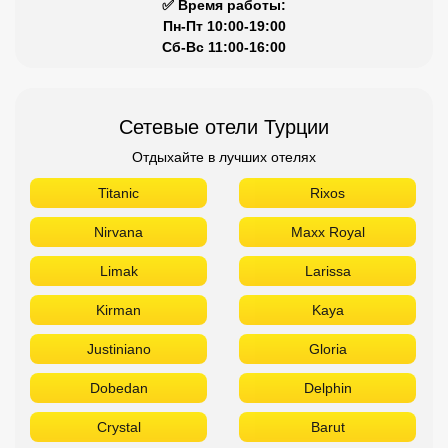
Nirvana
Maxx Royal
Limak
Larissa
Kirman
Kaya
Justiniano
Gloria
Dobedan
Delphin
Crystal
Barut
Aydınbey
Aska
Armas
Akra
Akka