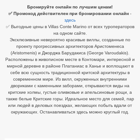
Бронируйте онлайн по лучшим ценам!
Египет
✅ Промокод действителен при бронировании онлайн
-
здесь
Куба
✅ Выгодные цены в Villas Conte Marino от всех туроператоров
на одном сайте.
Шри Ланка
Эксклюзивные невероятно красивые виллы, созданные по
проекту прогрессивных архитекторов Аристоменеса
Бали
(Aristomenis) и Джорджа Барудакиса (George Varoudakis).
Расположены в живописном месте в Контомари, интересной и
Вьетнам
мирной деревне в районе Платаниас в Ханье и воплощают в
себе всю сущность традиционной критской архитектуры в
Хайнань
современном мире. Из вилл, окруженных внутренними
двориками с каменными заборами, открываются виды на
Северный Гоа
критские холмы, густые оливковые и апельсиновые рощи, а
также белые Критские горы. Идеальное место для семей, пар
Южный Гоа
или людей в деловых поездках, желающих побыть вдали от
Занзибар
окружающих. Останавливаться здесь можно круглый год.
Абхазия
Большой Сочи