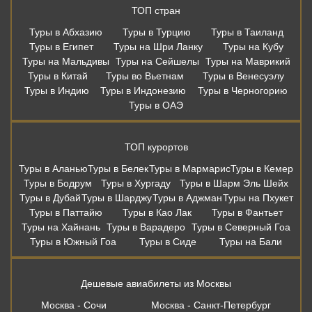
ТОП стран
Туры в Абхазию
Туры в Турцию
Туры в Таиланд
Туры в Египет
Туры на Шри Ланку
Туры на Кубу
Туры на Мальдивы
Туры на Сейшелы
Туры на Маврикий
Туры в Китай
Туры во Вьетнам
Туры в Венесуэлу
Туры в Индию
Туры в Индонезию
Туры в Черногорию
Туры в ОАЭ
ТОП курортов
Туры в Аланью
Туры в Белек
Туры в Мармарис
Туры в Кемер
Туры в Бодрум
Туры в Хургаду
Туры в Шарм Эль Шейх
Туры в Дубай
Туры в Шарджу
Туры в Аджман
Туры на Пхукет
Туры в Паттайю
Туры в Као Лак
Туры в Фантьет
Туры на Хайнань
Туры в Варадеро
Туры в Северный Гоа
Туры в Южный Гоа
Туры в Сиде
Туры на Бали
Дешевые авиабилеты из Москвы
Москва - Сочи
Москва - Санкт-Петербург