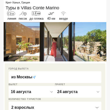
Крит-Ханья
,
Греция
Кав Мин Воды
Туры в
Villas Conte Marino
1.8 км
3-я
Экскурсионные туры
линия
песок
до пляжа
40 км
везде
VIP отели 5 звезд
ТОП 10 лучших отелей 5*
ТОП 10 недорогих отелей
5*
Лучшие отели 4* звезды
ГОРОД ВЫЛЕТА
Недорогие отели 4*
из
Москвы
звезды
ВЫЛЕТ
ПРИЛЕТ
Лучшие отели 3* звезды
16 августа
24 августа
КОЛИЧЕСТВО ТУРИСТОВ
Недорогие отели 3*
звезды
2 взрослых