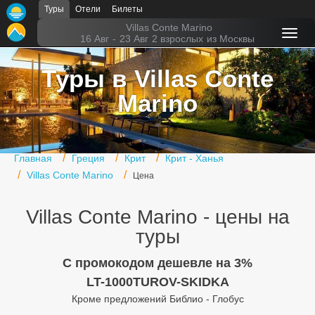
Туры
Отели
Билеты
Главная
Villas Conte Marino
16 Авг
-
23 Авг
2 взрослых
из Москвы
Горящие туры
Туры в Villas Conte
Туры в Турцию
Marino
Туры в Египет
Туры в ОАЭ
Главная
Греция
Крит
Крит - Ханья
Офис г. Москва
Villas Conte Marino
Цена
Помощь
Villas Conte Marino - цены на
Подборки отелей
туры
Турция
C промокодом дешевле на 3%
LT-1000TUROV-SKIDKA
Таиланд
Кроме предложений Библио - Глобус
ОАЭ