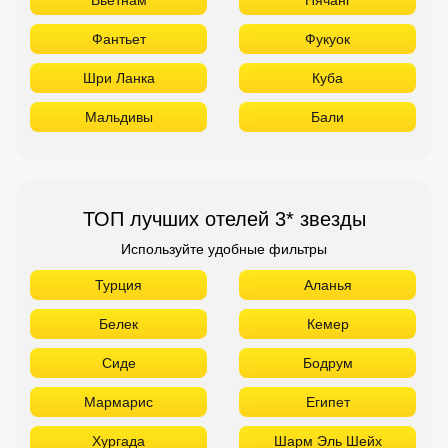
Фантьет
Фукуок
Шри Ланка
Куба
Мальдивы
Бали
ТОП лучших отелей 3* звезды
Используйте удобные фильтры
Турция
Аланья
Белек
Кемер
Сиде
Бодрум
Мармарис
Египет
Хургада
Шарм Эль Шейх