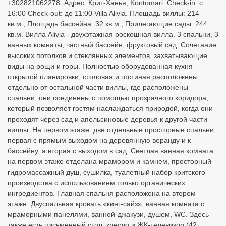
+302821062278. Адрес: Крит-Ханья, Kontomari. Check-in: с
16:00 Check-out: до 11:00 Villa Alivia. Площадь виллы: 214
кв.м.; Площадь бассейна: 32 кв.м.; Прилегающие сады: 244
кв.м. Вилла Alivia - двухэтажная роскошная вилла. 3 спальни, 3
ванных комнаты, частный бассейн, фруктовый сад. Сочетание
высоких потолков и стеклянных элементов, захватывающие
виды на рощи и горы. Полностью оборудованная кухня
открытой планировки, столовая и гостиная расположены
отдельно от остальной части виллы, где расположены
спальни, они соединены с помощью прозрачного коридора,
который позволяет гостям наслаждаться природой, когда они
проходят через сад и апельсиновые деревья к другой части
виллы. На первом этаже: две отдельные просторные спальни,
первая с прямым выходом на деревянную веранду и к
бассейну, а вторая с выходом в сад. Светлая ванная комната
на первом этаже отделана мрамором и камнем, просторный
гидромассажный душ, сушилка, туалетный набор критского
производства с использованием только органических
ингредиентов. Главная спальня расположена на втором
этаже. Двуспальная кровать «кинг-сайз», ванная комната с
мраморными панелями, ванной-джакузи, душем, WC. Здесь
также есть письменный стол, кресло и ЖК-телевизор (42