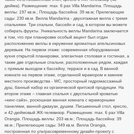
дюйма). Размещение: max. 6 pax Villa Mandarina. Площадь
виллы: 197 кв.м.; Площадь бассейна: 39 кв.м; Прилегающие
сады: 230 кв.м. Вилла Mandarina - двухэтажная вилла с тремя
спальнями. Три спальни, бассейн и сад, в котором вы можете
собирать фрукты. Уникальность виллы Mandarina заключается
в том, что при планировке особый акцент был отдан
расположению виллы в окружении ароматных апельсиновых
деревьев. На первом этаже: современная оборудованная
кухня открытой планировки, элегантная столовая и гостиная, а
также две отдельные спальни, расположенные рядом, каждая
с прямым выходом к бассейну, террасе и в сад. В ванной
комнате на первом этаже, отделанной мрамором и камнем
местного производства - WC, просторный гидромассажный
душ, банный набор из органической критской продукции. На
втором этаже – главная спальня с двуспальной кроватью
«кинг-сайз», роскошная ванная комната с мраморными
панелями, ванной-джакузи, душем. Письменный стол, кресло,
и 42-дюймовый ЖК-телевизор. Размещение: max. 6 pax Villa
Orangia. Площадь виллы: 203 кв.м.; Площадь бассейна: 39
кв.м.; Прилегающие сады: 349 кв.м. Вилла Orangia,
построенная по ультрасовременному дизайн-проекту с