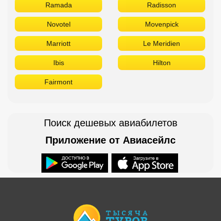
Ramada
Radisson
Novotel
Movenpick
Marriott
Le Meridien
Ibis
Hilton
Fairmont
Поиск дешевых авиабилетов
Приложение от Авиасейлс
Доступно в
Загрузите в