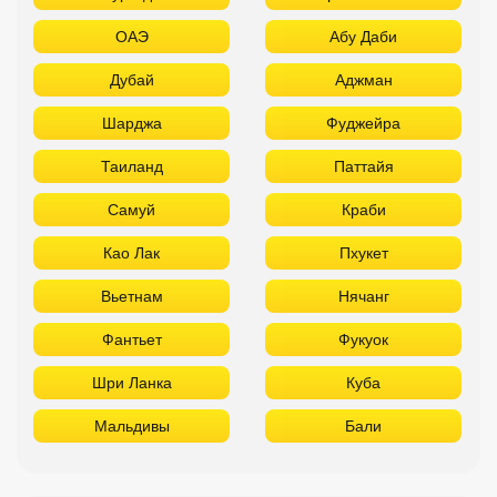
ОАЭ
Абу Даби
Дубай
Аджман
Шарджа
Фуджейра
Таиланд
Паттайя
Самуй
Краби
Као Лак
Пхукет
Вьетнам
Нячанг
Фантьет
Фукуок
Шри Ланка
Куба
Мальдивы
Бали