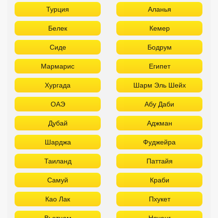
Турция
Аланья
Белек
Кемер
Сиде
Бодрум
Мармарис
Египет
Хургада
Шарм Эль Шейх
ОАЭ
Абу Даби
Дубай
Аджман
Шарджа
Фуджейра
Таиланд
Паттайя
Самуй
Краби
Као Лак
Пхукет
Вьетнам
Нячанг