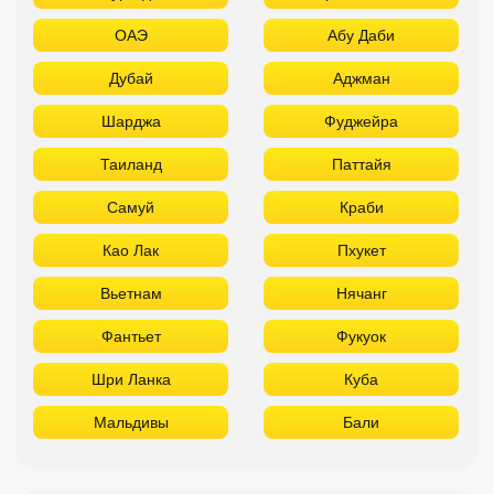
ОАЭ
Абу Даби
Дубай
Аджман
Шарджа
Фуджейра
Таиланд
Паттайя
Самуй
Краби
Као Лак
Пхукет
Вьетнам
Нячанг
Фантьет
Фукуок
Шри Ланка
Куба
Мальдивы
Бали