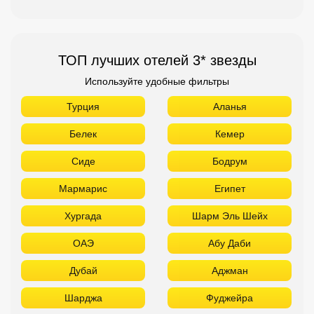
ТОП лучших отелей 3* звезды
Используйте удобные фильтры
Турция
Аланья
Белек
Кемер
Сиде
Бодрум
Мармарис
Египет
Хургада
Шарм Эль Шейх
ОАЭ
Абу Даби
Дубай
Аджман
Шарджа
Фуджейра