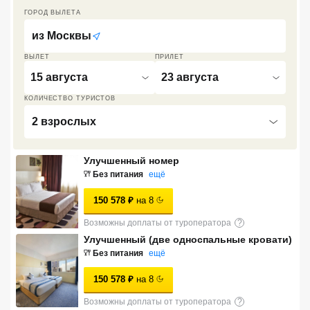
ГОРОД ВЫЛЕТА
Кав Мин Воды
из
Москвы
Экскурсионные туры
ВЫЛЕТ
ПРИЛЕТ
VIP отели 5 звезд
15 августа
23 августа
КОЛИЧЕСТВО ТУРИСТОВ
ТОП 10 лучших отелей 5*
2 взрослых
ТОП 10 недорогих отелей
5*
Улучшенный номер
Без питания
ещё
Лучшие отели 4* звезды
150 578
₽
на
8
Недорогие отели 4*
Возможны доплаты от туроператора
?
звезды
Улучшенный (две односпальные кровати)
Без питания
ещё
Лучшие отели 3* звезды
150 578
₽
на
8
Недорогие отели 3*
звезды
Возможны доплаты от туроператора
?