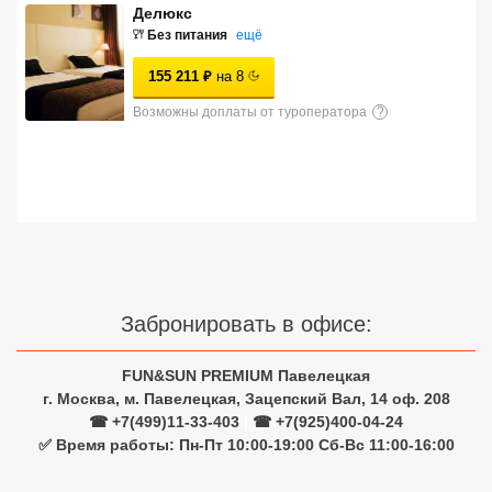
Делюкс
Сетевые отели Турции
Без питания
ещё
Сетевые отели Египта
155 211
₽
на
8
Сетевые отели ОАЭ
Возможны доплаты от туроператора
?
Сетевые отели Таиланда
Сетевые отели Шри Ланки
Сетевые отели Вьетнама
Забронировать в офисе:
Сетевые отели Мальдив
FUN&SUN PREMIUM Павелецкая
Сетевые отели Бали
г. Москва, м. Павелецкая, Зацепский Вал, 14 оф. 208
☎ +7(499)11-33-403
|
☎ +7(925)400-04-24
Сетевые отели Сейшел
✅ Время работы: Пн-Пт 10:00-19:00 Сб-Вс 11:00-16:00
Сетевые отели Маврикия