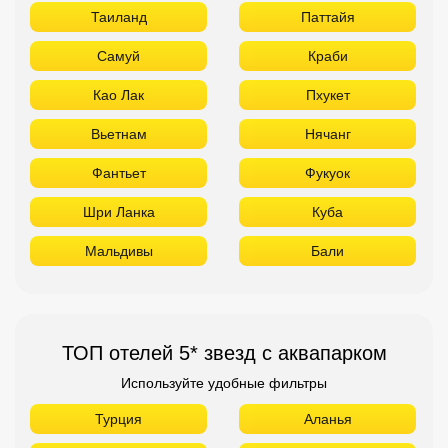
Таиланд
Паттайя
Самуй
Краби
Као Лак
Пхукет
Вьетнам
Нячанг
Фантьет
Фукуок
Шри Ланка
Куба
Мальдивы
Бали
ТОП отелей 5* звезд с аквапарком
Используйте удобные фильтры
Турция
Аланья