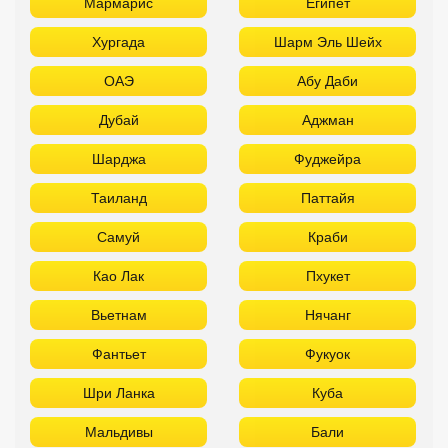
Мармарис
Египет
Хургада
Шарм Эль Шейх
ОАЭ
Абу Даби
Дубай
Аджман
Шарджа
Фуджейра
Таиланд
Паттайя
Самуй
Краби
Као Лак
Пхукет
Вьетнам
Нячанг
Фантьет
Фукуок
Шри Ланка
Куба
Мальдивы
Бали