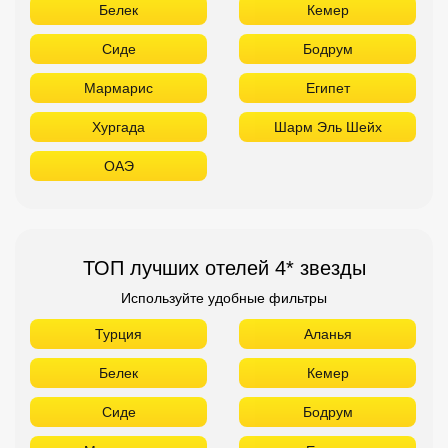
Белек
Кемер
Сиде
Бодрум
Мармарис
Египет
Хургада
Шарм Эль Шейх
ОАЭ
ТОП лучших отелей 4* звезды
Используйте удобные фильтры
Турция
Аланья
Белек
Кемер
Сиде
Бодрум