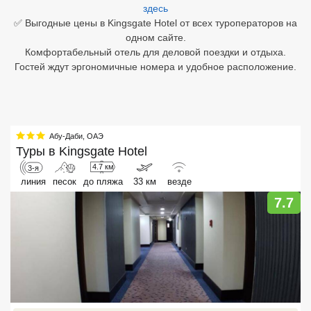
здесь
✅ Выгодные цены в Kingsgate Hotel от всех туроператоров на
Египет
одном сайте.
Комфортабельный отель для деловой поездки и отдыха.
Куба
Гостей ждут эргономичные номера и удобное расположение.
Шри Ланка
Бали
Вьетнам
Абу-Даби
,
ОАЭ
Туры в
Kingsgate Hotel
Хайнань
4.7 км
3-я
линия
песок
до пляжа
33 км
везде
Северный Гоа
7.7
Южный Гоа
Занзибар
Абхазия
Большой Сочи