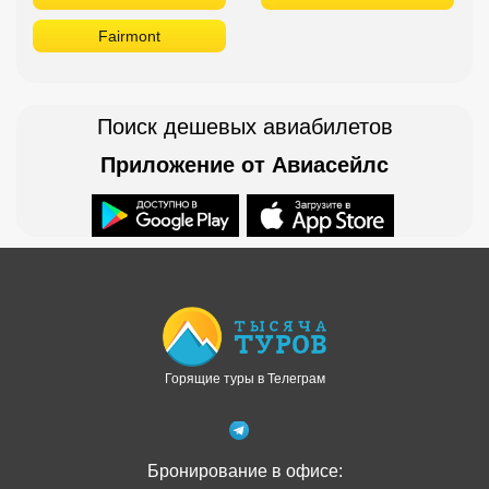
Fairmont
Поиск дешевых авиабилетов
Приложение от Авиасейлс
Доступно в
Загрузите в
Горящие туры в Телеграм
Бронирование в офисе: