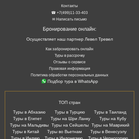
Контакты
☎ +7(499)11-33-403
✉ Написать письмо
Бронирование онлайн:
Осуществляет наш партнер Левел Тревел
Как забронировать онлайн
Туры в рассрочку
Отзывы о сервисе
Правовая информация
Политика обработки персональных данных
Подбор тура в WhatsApp
ТОП стран
Туры в Абхазию
Туры в Турцию
Туры в Таиланд
Туры в Египет
Туры на Шри Ланку
Туры на Кубу
Туры на Мальдивы
Туры на Сейшелы
Туры на Маврикий
Туры в Китай
Туры во Вьетнам
Туры в Венесуэлу
Туры в Индию
Туры в Индонезию
Туры в Черногорию