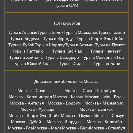
Туры в ОАЭ
ТОП курортов
Туры в Аланью
Туры в Белек
Туры в Мармарис
Туры в Кемер
Туры в Бодрум
Туры в Хургаду
Туры в Шарм Эль Шейх
Туры в Дубай
Туры в Шарджу
Туры в Аджман
Туры на Пхукет
Туры в Паттайю
Туры в Као Лак
Туры в Фантьет
Туры на Хайнань
Туры в Варадеро
Туры в Северный Гоа
Туры в Южный Гоа
Туры в Сиде
Туры на Бали
Дешевые авиабилеты из Москвы
Москва - Сочи
Москва - Санкт-Петербург
Москва - Калининград
Москва - Казань
Москва - Мин. Воды
Москва - Анталья
Москва - Бодрум
Москва - Мармарис
Москва - Хургада
Москва - Бангкок
Москва - Шарм-Эль-Шейх
Москва - Пхукет
Москва - Самуи
Москва - Дубай
Москва - Шарджа
Москва - Коломбо
Москва - Гоа
Москва - Мале
Москва - Бали
Москва - Стамбул