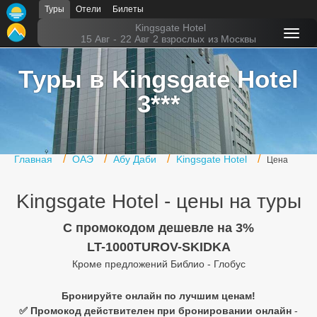
Туры
Отели
Билеты
Главная
Kingsgate Hotel
15 Авг
-
22 Авг
2 взрослых
из Москвы
Горящие туры
Туры в Kingsgate Hotel
Туры в Турцию
3***
Туры в Египет
Туры в ОАЭ
Главная
ОАЭ
Абу Даби
Kingsgate Hotel
Цена
Офис г. Москва
Kingsgate Hotel - цены на туры
Помощь
C промокодом дешевле на 3%
Подборки отелей
LT-1000TUROV-SKIDKA
Турция
Кроме предложений Библио - Глобус
Таиланд
Бронируйте онлайн по лучшим ценам!
✅ Промокод действителен при бронировании онлайн
-
ОАЭ