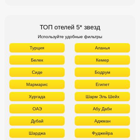
ТОП отелей 5* звезд
Используйте удобные фильтры
Турция
Аланья
Белек
Кемер
Сиде
Бодрум
Мармарис
Египет
Хургада
Шарм Эль Шейх
ОАЭ
Абу Даби
Дубай
Аджман
Шарджа
Фуджейра