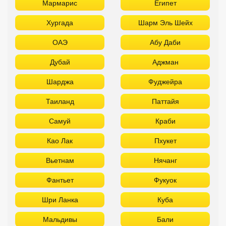
Мармарис
Египет
Хургада
Шарм Эль Шейх
ОАЭ
Абу Даби
Дубай
Аджман
Шарджа
Фуджейра
Таиланд
Паттайя
Самуй
Краби
Као Лак
Пхукет
Вьетнам
Нячанг
Фантьет
Фукуок
Шри Ланка
Куба
Мальдивы
Бали