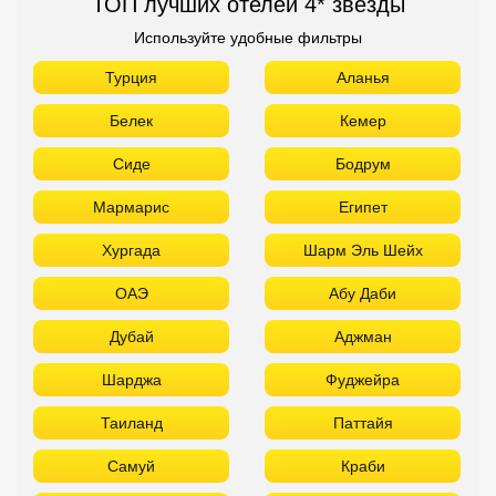
ТОП лучших отелей 4* звезды
Используйте удобные фильтры
Турция
Аланья
Белек
Кемер
Сиде
Бодрум
Мармарис
Египет
Хургада
Шарм Эль Шейх
ОАЭ
Абу Даби
Дубай
Аджман
Шарджа
Фуджейра
Таиланд
Паттайя
Самуй
Краби