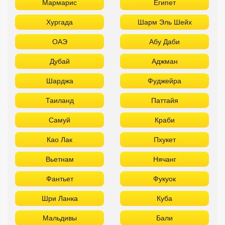
Мармарис
Египет
Хургада
Шарм Эль Шейх
ОАЭ
Абу Даби
Дубай
Аджман
Шарджа
Фуджейра
Таиланд
Паттайя
Самуй
Краби
Као Лак
Пхукет
Вьетнам
Нячанг
Фантьет
Фукуок
Шри Ланка
Куба
Мальдивы
Бали