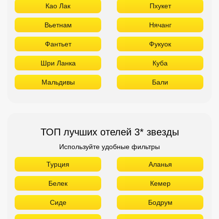
Као Лак
Пхукет
Вьетнам
Нячанг
Фантьет
Фукуок
Шри Ланка
Куба
Мальдивы
Бали
ТОП лучших отелей 3* звезды
Используйте удобные фильтры
Турция
Аланья
Белек
Кемер
Сиде
Бодрум