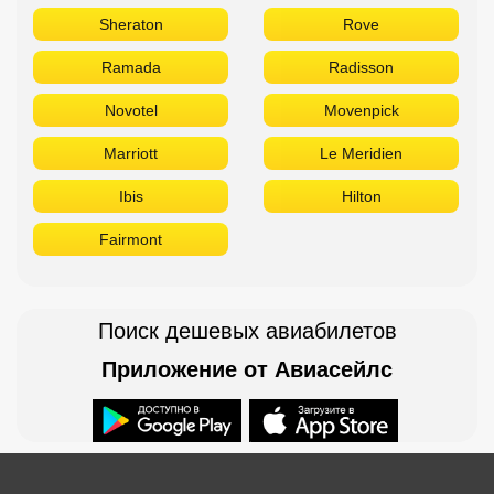
Sheraton
Rove
Ramada
Radisson
Novotel
Movenpick
Marriott
Le Meridien
Ibis
Hilton
Fairmont
Поиск дешевых авиабилетов
Приложение от Авиасейлс
Доступно в
Загрузите в