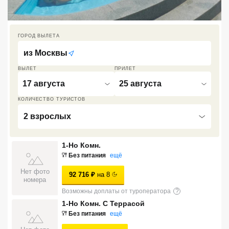
Кав Мин Воды
Экскурсионные туры
ГОРОД ВЫЛЕТА
из
Москвы
VIP отели 5 звезд
ВЫЛЕТ
ПРИЛЕТ
ТОП 10 лучших отелей 5*
17 августа
25 августа
КОЛИЧЕСТВО ТУРИСТОВ
ТОП 10 недорогих отелей
2 взрослых
5*
Лучшие отели 4* звезды
1-Но Комн.
Без питания
ещё
Недорогие отели 4*
звезды
Нет фото
92 716
₽
на
8
номера
Лучшие отели 3* звезды
Возможны доплаты от туроператора
?
1-Но Комн. С Террасой
Недорогие отели 3*
Без питания
ещё
звезды