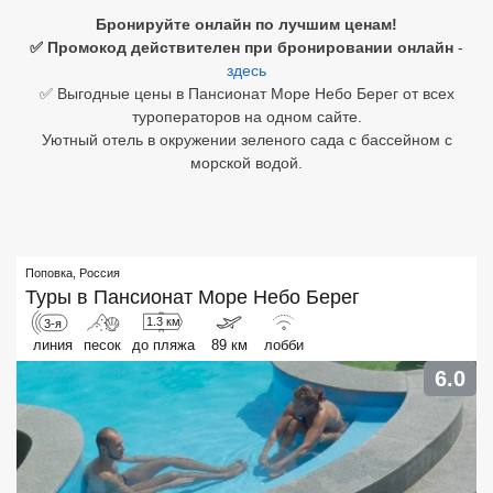
Бронируйте онлайн по лучшим ценам!
Египет
✅ Промокод действителен при бронировании онлайн
-
здесь
Куба
✅ Выгодные цены в Пансионат Море Небо Берег от всех
туроператоров на одном сайте.
Шри Ланка
Уютный отель в окружении зеленого сада с бассейном с
морской водой.
Бали
Вьетнам
Хайнань
Поповка
,
Россия
Туры в
Пансионат Море Небо Берег
Северный Гоа
1.3 км
3-я
линия
песок
до пляжа
89 км
лобби
Южный Гоа
6.0
Занзибар
Абхазия
Большой Сочи