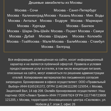
Дешевые авиабилеты из Москвы
Москва - Сочи
Москва - Санкт-Петербург
Москва - Калининград
Москва - Казань
Москва - Мин. Воды
Москва - Анталья
Москва - Бодрум
Москва - Мармарис
Москва - Хургада
Москва - Бангкок
Москва - Шарм-Эль-Шейх
Москва - Пхукет
Москва - Самуи
Москва - Дубай
Москва - Шарджа
Москва - Коломбо
Москва - Гоа
Москва - Мале
Москва - Бали
Москва - Стамбул
Москва - Белград
Вся информация, размещённая на сайте, носит информационный
характер и не является публичной офертой. Правила и условия
предоставления услуг в отелях, в том числе концепция питания,
описанные на сайте, могут изменяться по решению администрации
отелей. Копирование материалов без письменного согласия
запрещено. Бронирование в офисе осуществляет: ООО «Правильный
Выбор» ИНН 6165191372, ОГРН 1146196111280 115054, г. Москва,
Зацепский Вал, 14 оф 208. Онлвйн бронирование осуществляет. Наш
партнер: ООО «Левел Тревел» ИНН 7716697924 ОГРН 1117746723808
121205, г. Москва, территория Инновационного центра «Сколково», ул.
Нобеля д.7, этаж 2, офис 26