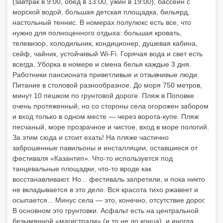
(завтрак в 9:00, обед в 13:00, ужин в 19:00), бассейн с
морской водой, большая детская площадка, бильярд,
настольный теннис. В номерах полулюкс есть все, что
нужно для полноценного отдыха: большая кровать,
телевизор, холодильник, кондиционер, душевая кабина,
сейф, чайник, устойчивый Wi-Fi. Горячая вода и свет есть
всегда. Уборка в номере и смена белья каждые 3 дня.
Работники пансионата приветливые и отзывчивые люди.
Питание в столовой разнообразное. До моря 750 метров,
минут 10 пешком по грунтовой дороге. Пляж в Поповке
очень протяженный, но со стороны села огорожен забором
и вход только в одном месте — через ворота-купе. Пляж
песчаный, море прозрачное и чистое, вход в море пологий.
За этим сюда и стоит ехать! На пляже частично
заброшенные павильоны и инсталляции, оставшиеся от
фестиваля «Казантип». Что-то используется под
танцевальные площадки, что-то вроде как
восстанавливают. Но... фестиваль запретили, и пока никто
не вкладывается в это дело. Вся красота тихо ржавеет и
осыпается... Минус села — это, конечно, отсутствие дорог.
В основном это грунтовки. Асфальт есть на центральной
безымянной «магистрали» (и то не до конца), и иногда