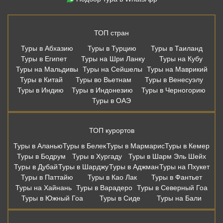
ТОП стран
Туры в Абхазию
Туры в Турцию
Туры в Таиланд
Туры в Египет
Туры на Шри Ланку
Туры на Кубу
Туры на Мальдивы
Туры на Сейшелы
Туры на Маврикий
Туры в Китай
Туры во Вьетнам
Туры в Венесуэлу
Туры в Индию
Туры в Индонезию
Туры в Черногорию
Туры в ОАЭ
ТОП курортов
Туры в Аланью
Туры в Белек
Туры в Мармарис
Туры в Кемер
Туры в Бодрум
Туры в Хургаду
Туры в Шарм Эль Шейх
Туры в Дубай
Туры в Шарджу
Туры в Аджман
Туры на Пхукет
Туры в Паттайю
Туры в Као Лак
Туры в Фантьет
Туры на Хайнань
Туры в Варадеро
Туры в Северный Гоа
Туры в Южный Гоа
Туры в Сиде
Туры на Бали