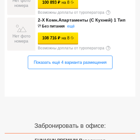
Нет фото
100 893
₽
на
8
номера
Сетевые отели Турции
Возможны доплаты от туроператора
?
Сетевые отели Египта
2-Х Комн.Апартаменты (С Кухней) 1 Тип
Без питания
ещё
Сетевые отели ОАЭ
Нет фото
108 716
₽
на
8
номера
Сетевые отели Таиланда
Возможны доплаты от туроператора
?
Показать ещё
4
варианта
размещения
Сетевые отели Шри Ланки
Сетевые отели Вьетнама
Сетевые отели Мальдив
Сетевые отели Бали
Забронировать в офисе:
Сетевые отели Сейшел
Сетевые отели Маврикия