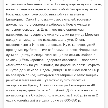
встречаются бетонные плиты. После дождя — лужи и грязь,
но на солнце и ветерке все само собой быстро подсыхает.
Развлекаловки тоже особо никакой нет, за этим в
Евпаторию. Сама Поповка — смесь отелей, гостевых
домов, частного сектора и заброшек. Ночью улицы в
основном освещены. Есть и местные ориентиры:
например, на повороте с «магистрали» на улицу Морская
находится мощная, не высыхающая лужа. Очень
ассоциативно :) И не потеряешься. Ну и, конечно, узкий
проход между бетонными заборами на пляж. Фееричные
лужи по центру и люди, скользящие по стыкам забора с
землей :) Есть хорошая недорогая столовая — поворот с
«магистрали» на ул. Рыбалко, по дороге на пляж. Открыта
с 8 утра до 9 вечера. Рядом (минут 10 пешком или за 50 р.
на электромобиле) находится пгт Мирный с автостанцией,
рынком и магазинами. Тут можно купить билет на
экскурсию по Крыму. С автостанции до Евпатории — 40
минут в пути, цена билета 48 рублей. Добраться на такси
до аэропорта в Симферополь можно за 1 700 р. (в пути 2
часа с копейками) и в Евпаторию за 600-650 р.