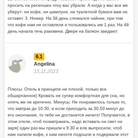
просить на ресепшен чтоу вас убрали. А когда у вас все же
уберут- ни кофе, ни шампуня, ни туалетной бумаги вам не
оставят. 3. Номер. На 3й день сломался чайник, при том
что кофе нам не оставляли и пользовались им 1 раз. На 4й
день начала течь раковина. Двери на балкон заедают.
6.1
Angelina
15.11.2023
Плюсы: Отель в принципе не плохой, только все
обшарпанное) Кровать не супер комфортная для сна, но
опять же не критично. Минусы: Не понравилось только то,
что завтрак до 10:30, и если приходить за 30,50 минут до
его окончания, то тебе не достанется ничего! Получается, в
этом отеле, чтоб позавтракать, надо вставать ни свет ни
заря( один раз мы пришли к 9:30 и еле выпросили, чтоб
нам налили кофе, к нам нехотя подошли и подержали этот