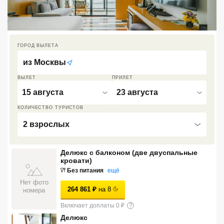
Кав Мин Воды
Экскурсионные туры
ГОРОД ВЫЛЕТА
VIP отели 5 звезд
из
Москвы
ТОП 10 лучших отелей 5*
ВЫЛЕТ
ПРИЛЕТ
15 августа
23 августа
ТОП 10 недорогих отелей
КОЛИЧЕСТВО ТУРИСТОВ
5*
2 взрослых
Лучшие отели 4* звезды
Делюкс с балконом (две двуспальные
Недорогие отели 4*
кровати)
звезды
Без питания
ещё
Нет фото
Лучшие отели 3* звезды
264 861
₽
на
8
номера
Недорогие отели 3*
Включает доплаты 0 ₽
?
звезды
Делюкс