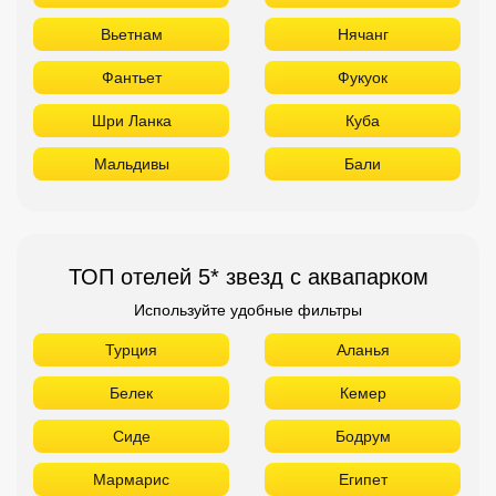
Вьетнам
Нячанг
Фантьет
Фукуок
Шри Ланка
Куба
Мальдивы
Бали
ТОП отелей 5* звезд с аквапарком
Используйте удобные фильтры
Турция
Аланья
Белек
Кемер
Сиде
Бодрум
Мармарис
Египет