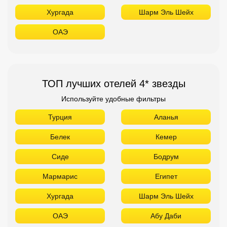
Хургада
Шарм Эль Шейх
ОАЭ
ТОП лучших отелей 4* звезды
Используйте удобные фильтры
Турция
Аланья
Белек
Кемер
Сиде
Бодрум
Мармарис
Египет
Хургада
Шарм Эль Шейх
ОАЭ
Абу Даби