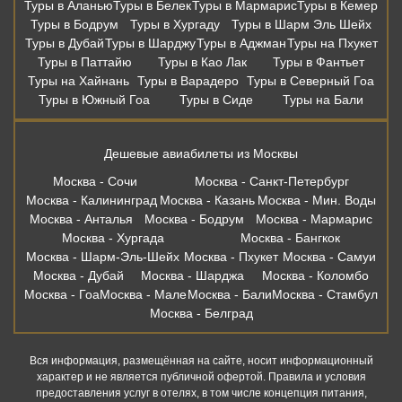
Туры в Аланью
Туры в Белек
Туры в Мармарис
Туры в Кемер
Туры в Бодрум
Туры в Хургаду
Туры в Шарм Эль Шейх
Туры в Дубай
Туры в Шарджу
Туры в Аджман
Туры на Пхукет
Туры в Паттайю
Туры в Као Лак
Туры в Фантьет
Туры на Хайнань
Туры в Варадеро
Туры в Северный Гоа
Туры в Южный Гоа
Туры в Сиде
Туры на Бали
Дешевые авиабилеты из Москвы
Москва - Сочи
Москва - Санкт-Петербург
Москва - Калининград
Москва - Казань
Москва - Мин. Воды
Москва - Анталья
Москва - Бодрум
Москва - Мармарис
Москва - Хургада
Москва - Бангкок
Москва - Шарм-Эль-Шейх
Москва - Пхукет
Москва - Самуи
Москва - Дубай
Москва - Шарджа
Москва - Коломбо
Москва - Гоа
Москва - Мале
Москва - Бали
Москва - Стамбул
Москва - Белград
Вся информация, размещённая на сайте, носит информационный
характер и не является публичной офертой. Правила и условия
предоставления услуг в отелях, в том числе концепция питания,