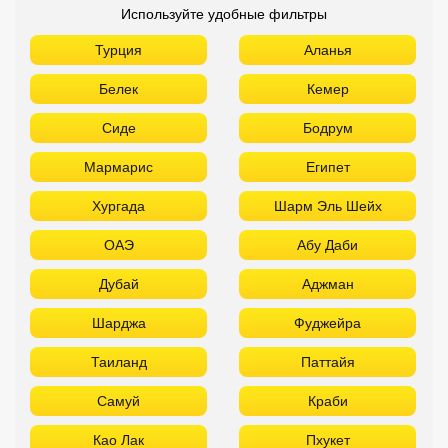
Используйте удобные фильтры
Турция
Аланья
Белек
Кемер
Сиде
Бодрум
Мармарис
Египет
Хургада
Шарм Эль Шейх
ОАЭ
Абу Даби
Дубай
Аджман
Шарджа
Фуджейра
Таиланд
Паттайя
Самуй
Краби
Као Лак
Пхукет