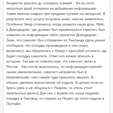
бюджетно доехать до соседних пляжей... Из-за этого
несколько дней потеряли на добывание информации.
Также именно наврал при продаже путевок на экскурсии. В
результате чего услуга получена иная, чем им заявлялось.
Особенно Умар отличился, когда уезжала наша дочь. Рейс
в Домодедово, где должен был приземлиться самолет, был
отменен по информации табло прилетов Домодедово.
Зная, что самолет был отправлен из Таиланда (дочь ранее
сообщила, что посадка произведена и они скоро
вылетают), мы обратились к Умару с просьбой уточнить, где
будет посадка самолета. Ответ его можно вписать в
историю. Так как он ответил нам, что самолет летит в
Ростов... Как потом выяснилось, по информации горячей
линии авиакомпании, самолет направлен был в
Шереметьево, нам самим туда пришлось звонить. В
общем, двоякое впечатление об отдыхе. В целом если не
брать ужин и не общаться с Умаром, то отель стоит
заявленных денег)) Для нас с мужем это наша седьмая
поездка в Таиланд, но первая на Пхукет, до этого ездили в
Паттайю.