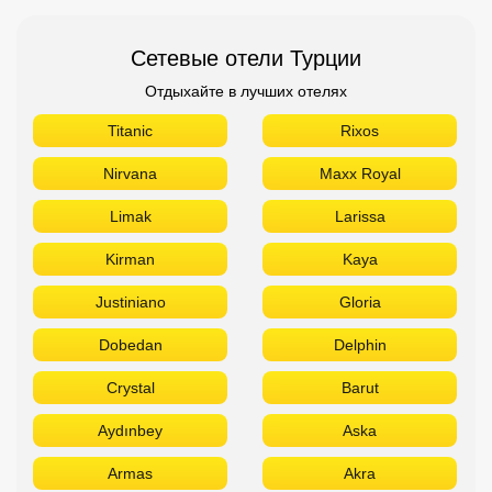
Сетевые отели Турции
Отдыхайте в лучших отелях
Titanic
Rixos
Nirvana
Maxx Royal
Limak
Larissa
Kirman
Kaya
Justiniano
Gloria
Dobedan
Delphin
Crystal
Barut
Aydınbey
Aska
Armas
Akra