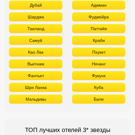
Дубай
Аджман
Шарджа
Фуджейра
Таиланд
Паттайя
Самуй
Краби
Као Лак
Пхукет
Вьетнам
Нячанг
Фантьет
Фукуок
Шри Ланка
Куба
Мальдивы
Бали
ТОП лучших отелей 3* звезды