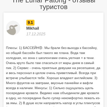
The Lunar Patong - отзывы
туристов
9.1
Mikhail
17.12.2025
Плюсы: 1) БАССЕЙН😍. Мы брали без выхода к бассейну,
но общий бассейн был такого же плана. Вода там
холодная, но зона с шезлонгами очень уютная + в тени.
Очень круто было там спасаться от жары днем в самый
пик. 2) Сервис - очень приятные девушки на ресепшене, да
и весь персонал в целом очень приветливый. Всегда при
встрече улыбаются тебе. Хорошо владеют английским. 3)
Много фруктов на завтраки, вкусные панкейки и вафли
всегда в наличии. Минусы: 1) Сильно ощущалась щель
посередине кровати. Видимо нам объединили две кровати
в одну, но посередине было супер некомфортно лежать из-
за ямы. 2) В душе если направлять напор в углы плинтусов