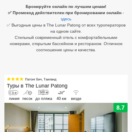
Бронируйте онлайн по лучшим ценам!
Египет
✅ Промокод действителен при бронировании онлайн
-
здесь
Куба
✅ Выгодные цены в The Lunar Patong от всех туроператоров
на одном сайте.
Шри Ланка
Стильный современный отель с комфортабельными
номерами, открытым бассейном и рестораном. Отличное
Бали
соотношение цены и качества.
Вьетнам
Хайнань
Патонг Бич
,
Таиланд
Северный Гоа
Туры в
The Lunar Patong
500 м
3-я
Южный Гоа
линия
песок
до пляжа
40 км
везде
Занзибар
8.7
Абхазия
Большой Сочи