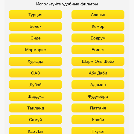
Используйте удобные фильтры
Турция
Аланья
Белек
Кемер
Сиде
Бодрум
Мармарис
Египет
Хургада
Шарм Эль Шейх
ОАЭ
Абу Даби
Дубай
Аджман
Шарджа
Фуджейра
Таиланд
Паттайя
Самуй
Краби
Као Лак
Пхукет