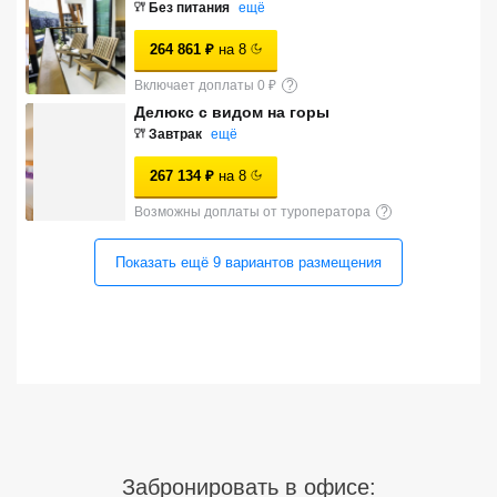
Без питания
ещё
Сетевые отели Турции
264 861
₽
на
8
Сетевые отели Египта
Включает доплаты 0 ₽
?
Сетевые отели ОАЭ
Делюкс с видом на горы
Завтрак
ещё
Сетевые отели Таиланда
267 134
₽
на
8
Возможны доплаты от туроператора
?
Сетевые отели Шри Ланки
Показать ещё
9
вариантов
размещения
Сетевые отели Вьетнама
Сетевые отели Мальдив
Сетевые отели Бали
Сетевые отели Сейшел
Забронировать в офисе:
Сетевые отели Маврикия