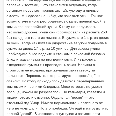
pancake и тостами). Это становится актуально, когда
организм перестает принимать тайскую еду и яичные
омлеты. Мы сделали ошибку, что заказали ужин. Так как
вокруг отеля много ресторанчиков с качественной едой, в
том числе европейской кухни. К тому же получилось
несколько дороже. Ужин они формировали из расчета 250
бат на одного гостя из комнаты. В сумме это 1 т. р. за двоих
за ужин. Тогда как путевка удорожание за ужин получила в
сумме за двоих 17 т. р. за 10 ужинов. Для заказа ужина
необходимо было подойти к стойкам с рекламой базовых
блюд и указанными на них ценниками. И из расчета
отведенной суммы ты проиводишь заказ. Напитки в
стоимость не входили, при желании заказ сверху за
наличные. Персонал плохо реагирует на просьбы, "но
спайси". Поэтому приходилось давиться переперченным
том-ямом и прочими блюдами. Мясо готовить не умеют
вообще, ножом не разрезалось. Но кальмары, креветки и
мидии готовили отменно. Отдельная "песня" — это
отельный гид Умар. Ничего нормального и полезного от
него не услышали. Но это полбеды. Он ещё и нагрузил нас
полной "дезой". В частности о тук-туках и возможности