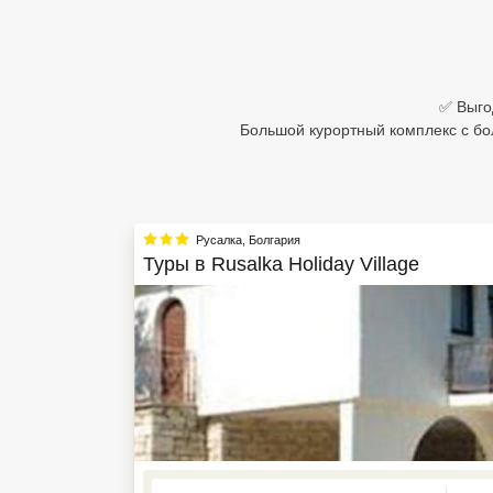
Египет
Куба
✅ Выгод
Шри Ланка
Большой курортный комплекс с бо
Бали
Вьетнам
Русалка
,
Болгария
Хайнань
Туры в
Rusalka Holiday Village
Северный Гоа
Южный Гоа
Занзибар
Абхазия
Большой Сочи