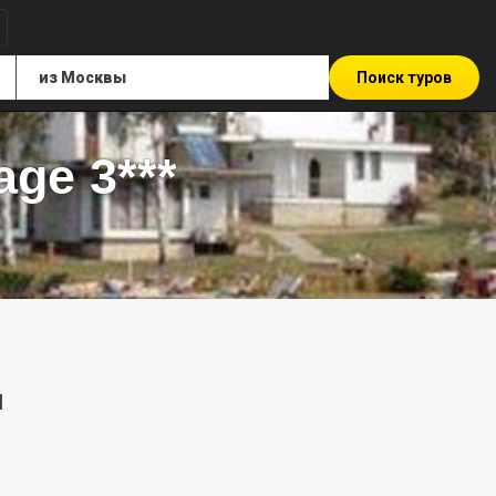
Поиск туров
age 3***
ы