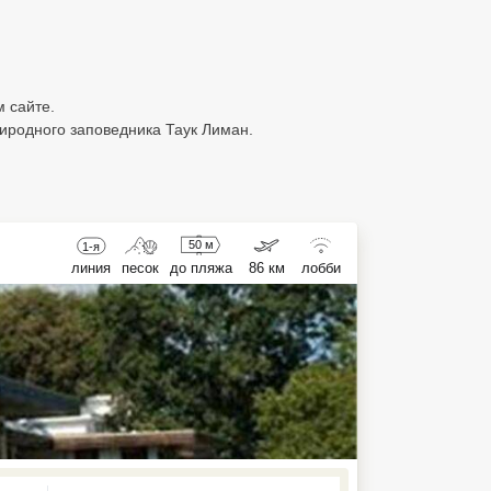
м сайте.
иродного заповедника Таук Лиман.
50 м
1-я
линия
песок
до пляжа
86 км
лобби
ed , press Down to open the menu,