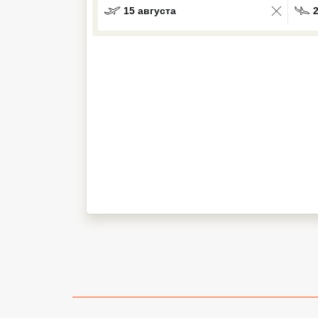
15 августа
Кав Мин Воды
Экскурсионные туры
VIP отели 5 звезд
ТОП 10 лучших отелей 5*
ТОП 10 недорогих отелей
5*
Лучшие отели 4* звезды
Недорогие отели 4*
звезды
Лучшие отели 3* звезды
Недорогие отели 3*
звезды