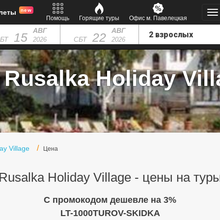
new
леты
Помощь
Горящие туры
Офис м. Павелецкая
АВГ
АВГ
15
22
БТ
СБТ
2026
2026
Rusalka Holiday Vill
ay Village
Цена
Rusalka Holiday Village - цены на тур
C промокодом дешевле на 3%
LT-1000TUROV-SKIDKA