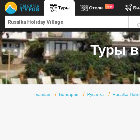
new
Туры
Отели
Би
Главная
С
Горящие туры
Туры в Турцию
Туры в 
Туры в Египет
Туры в ОАЭ
Офис г. Москва
Помощь
Главная
Болгария
Русалка
Rusalka Holid
Подборки отелей
Турция
Таиланд
ОАЭ