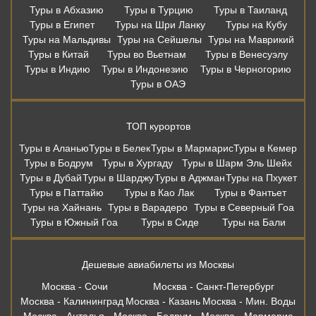
Туры в Абхазию
Туры в Турцию
Туры в Таиланд
Туры в Египет
Туры на Шри Ланку
Туры на Кубу
Туры на Мальдивы
Туры на Сейшелы
Туры на Маврикий
Туры в Китай
Туры во Вьетнам
Туры в Венесуэлу
Туры в Индию
Туры в Индонезию
Туры в Черногорию
Туры в ОАЭ
ТОП курортов
Туры в Аланью
Туры в Белек
Туры в Мармарис
Туры в Кемер
Туры в Бодрум
Туры в Хургаду
Туры в Шарм Эль Шейх
Туры в Дубай
Туры в Шарджу
Туры в Аджман
Туры на Пхукет
Туры в Паттайю
Туры в Као Лак
Туры в Фантьет
Туры на Хайнань
Туры в Варадеро
Туры в Северный Гоа
Туры в Южный Гоа
Туры в Сиде
Туры на Бали
Дешевые авиабилеты из Москвы
Москва - Сочи
Москва - Санкт-Петербург
Москва - Калининград
Москва - Казань
Москва - Мин. Воды
Москва - Анталья
Москва - Бодрум
Москва - Мармарис