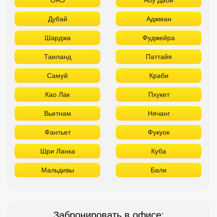
Дубай
Аджман
Шарджа
Фуджейра
Таиланд
Паттайя
Самуй
Краби
Као Лак
Пхукет
Вьетнам
Нячанг
Фантьет
Фукуок
Шри Ланка
Куба
Мальдивы
Бали
Забронировать в офисе: