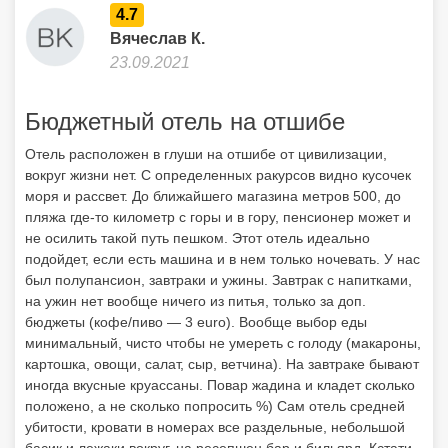
4.7
Вячеслав К.
23.09.2021
Бюджетный отель на отшибе
Отель расположен в глуши на отшибе от цивилизации,
вокруг жизни нет. С определенных ракурсов видно кусочек
моря и рассвет. До ближайшего магазина метров 500, до
пляжа где-то километр с горы и в гору, пенсионер может и
не осилить такой путь пешком. Этот отель идеально
подойдет, если есть машина и в нем только ночевать. У нас
был полупансион, завтраки и ужины. Завтрак с напитками,
на ужин нет вообще ничего из питья, только за доп.
бюджеты (кофе/пиво — 3 euro). Вообще выбор еды
минимальный, чисто чтобы не умереть с голоду (макароны,
картошка, овощи, салат, сыр, ветчина). На завтраке бывают
иногда вкусные круассаны. Повар жадина и кладет сколько
положено, а не сколько попросить %) Сам отель средней
убитости, кровати в номерах все раздельные, небольшой