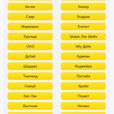
Белек
Кемер
Сиде
Бодрум
Мармарис
Египет
Хургада
Шарм Эль Шейх
ОАЭ
Абу Даби
Дубай
Аджман
Шарджа
Фуджейра
Таиланд
Паттайя
Самуй
Краби
Као Лак
Пхукет
Вьетнам
Нячанг