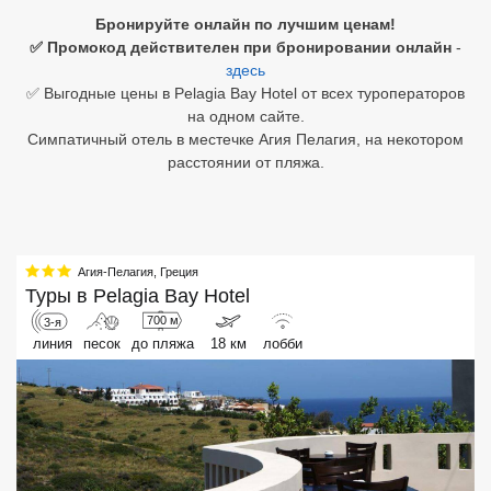
Бронируйте онлайн по лучшим ценам!
Египет
✅ Промокод действителен при бронировании онлайн
-
здесь
Куба
✅ Выгодные цены в Pelagia Bay Hotel от всех туроператоров
на одном сайте.
Шри Ланка
Симпатичный отель в местечке Агия Пелагия, на некотором
расстоянии от пляжа.
Бали
Вьетнам
Хайнань
Агия-Пелагия
,
Греция
Туры в
Pelagia Bay Hotel
Северный Гоа
700 м
3-я
линия
песок
до пляжа
18 км
лобби
Южный Гоа
Занзибар
Абхазия
Большой Сочи