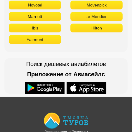
Novotel
Movenpick
Marriott
Le Meridien
Ibis
Hilton
Fairmont
Поиск дешевых авиабилетов
Приложение от Авиасейлс
Доступно в
Загрузите в
Горящие туры в Телеграм