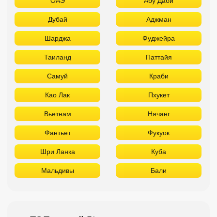
ОАЭ
Абу Даби
Дубай
Аджман
Шарджа
Фуджейра
Таиланд
Паттайя
Самуй
Краби
Као Лак
Пхукет
Вьетнам
Нячанг
Фантьет
Фукуок
Шри Ланка
Куба
Мальдивы
Бали