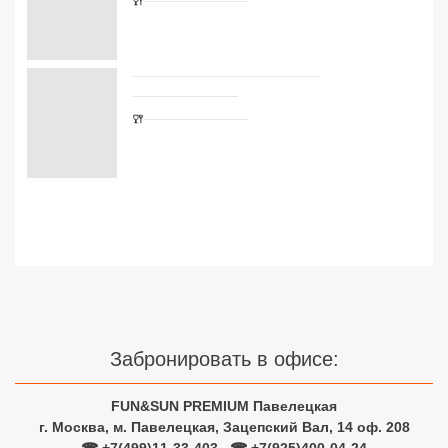
Сетевые отели Турции
Сетевые отели Египта
Сетевые отели ОАЭ
Сетевые отели Таиланда
Сетевые отели Шри Ланки
Сетевые отели Вьетнама
Сетевые отели Мальдив
Забронировать в офисе:
Сетевые отели Бали
Сетевые отели Сейшел
FUN&SUN PREMIUM Павелецкая
г. Москва, м. Павелецкая, Зацепский Вал, 14 оф. 208
Сетевые отели Маврикия