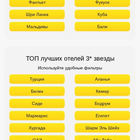
Фантьет
Фукуок
Шри Ланка
Куба
Мальдивы
Бали
ТОП лучших отелей 3* звезды
Используйте удобные фильтры
Турция
Аланья
Белек
Кемер
Сиде
Бодрум
Мармарис
Египет
Хургада
Шарм Эль Шейх
ОАЭ
Абу Даби