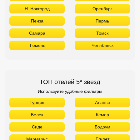
Н. Новгород
Оренбург
Пенза
Пермь
Самара
Томск
Тюмень
Челябинск
ТОП отелей 5* звезд
Используйте удобные фильтры
Турция
Аланья
Белек
Кемер
Сиде
Бодрум
Мармарис
Египет