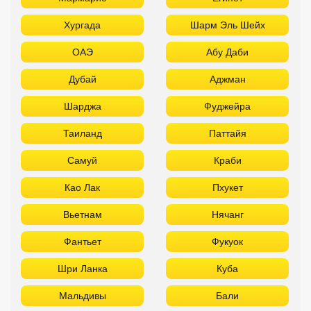
Хургада
Шарм Эль Шейх
ОАЭ
Абу Даби
Дубай
Аджман
Шарджа
Фуджейра
Таиланд
Паттайя
Самуй
Краби
Као Лак
Пхукет
Вьетнам
Нячанг
Фантьет
Фукуок
Шри Ланка
Куба
Мальдивы
Бали