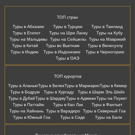
ТОП стран
Туры в Абхазию
Туры в Турцию
Туры в Таиланд
Туры в Египет
Туры на Шри Ланку
Туры на Кубу
Туры на Мальдивы
Туры на Сейшелы
Туры на Маврикий
Туры в Китай
Туры во Вьетнам
Туры в Венесуэлу
Туры в Индию
Туры в Индонезию
Туры в Черногорию
Туры в ОАЭ
ТОП курортов
Туры в Аланью
Туры в Белек
Туры в Мармарис
Туры в Кемер
Туры в Бодрум
Туры в Хургаду
Туры в Шарм Эль Шейх
Туры в Дубай
Туры в Шарджу
Туры в Аджман
Туры на Пхукет
Туры в Паттайю
Туры в Као Лак
Туры в Фантьет
Туры на Хайнань
Туры в Варадеро
Туры в Северный Гоа
Туры в Южный Гоа
Туры в Сиде
Туры на Бали