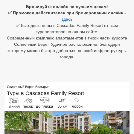
Бронируйте онлайн по лучшим ценам!
Египет
✅ Промокод действителен при бронировании онлайн
-
здесь
Куба
✅ Выгодные цены в Cascadas Family Resort от всех
туроператоров на одном сайте.
Шри Ланка
Современный комплекс апартаментов в тихой части курорта
Солнечный Берег. Удачное расположение, благодаря
Бали
которому можно быстро добраться до всей инфраструктуры
города.
Вьетнам
Хайнань
Северный Гоа
Солнечный Берег
,
Болгария
Туры в
Cascadas Family Resort
Южный Гоа
500 м
3-я
линия
песок
до пляжа
35 км
лобби
Занзибар
Абхазия
Большой Сочи