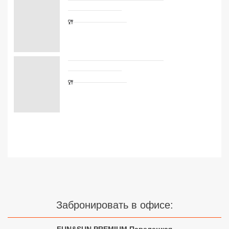
Сетевые отели Турции
Сетевые отели Египта
Сетевые отели ОАЭ
Сетевые отели Таиланда
Сетевые отели Шри Ланки
Сетевые отели Вьетнама
Сетевые отели Мальдив
Сетевые отели Бали
Забронировать в офисе:
Сетевые отели Сейшел
Сетевые отели Маврикия