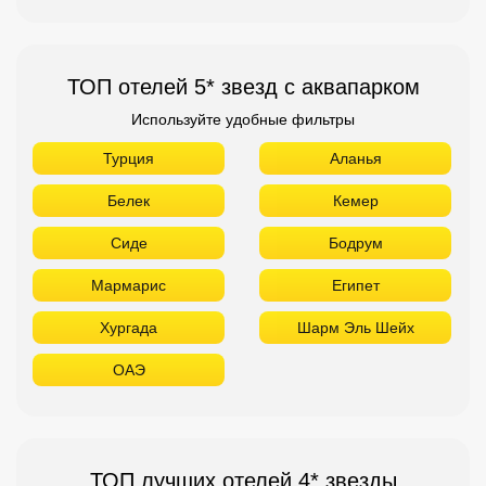
ТОП отелей 5* звезд с аквапарком
Используйте удобные фильтры
Турция
Аланья
Белек
Кемер
Сиде
Бодрум
Мармарис
Египет
Хургада
Шарм Эль Шейх
ОАЭ
ТОП лучших отелей 4* звезды