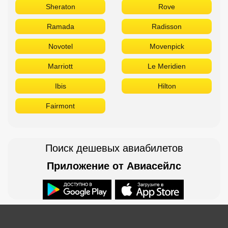
Sheraton
Rove
Ramada
Radisson
Novotel
Movenpick
Marriott
Le Meridien
Ibis
Hilton
Fairmont
Поиск дешевых авиабилетов
Приложение от Авиасейлс
Доступно в
Загрузите в