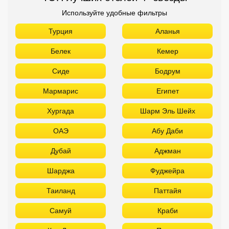
Используйте удобные фильтры
Турция
Аланья
Белек
Кемер
Сиде
Бодрум
Мармарис
Египет
Хургада
Шарм Эль Шейх
ОАЭ
Абу Даби
Дубай
Аджман
Шарджа
Фуджейра
Таиланд
Паттайя
Самуй
Краби