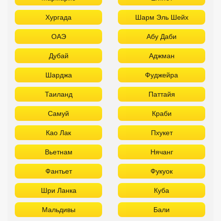
Хургада
Шарм Эль Шейх
ОАЭ
Абу Даби
Дубай
Аджман
Шарджа
Фуджейра
Таиланд
Паттайя
Самуй
Краби
Као Лак
Пхукет
Вьетнам
Нячанг
Фантьет
Фукуок
Шри Ланка
Куба
Мальдивы
Бали