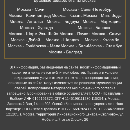
Дешевые авиабилеты из Москвы
Москва - Сочи
Москва - Санкт-Петербург
Москва - Калининград
Москва - Казань
Москва - Мин. Воды
Москва - Анталья
Москва - Бодрум
Москва - Мармарис
Москва - Хургада
Москва - Бангкок
Москва - Шарм-Эль-Шейх
Москва - Пхукет
Москва - Самуи
Москва - Дубай
Москва - Шарджа
Москва - Коломбо
Москва - Гоа
Москва - Мале
Москва - Бали
Москва - Стамбул
Москва - Белград
Вся информация, размещённая на сайте, носит информационный
характер и не является публичной офертой. Правила и условия
предоставления услуг в отелях, в том числе концепция питания,
описанные на сайте, могут изменяться по решению администрации
отелей. Копирование материалов без письменного согласия
запрещено. Бронирование в офисе осуществляет: ООО «Правильный
Выбор» ИНН 6165191372, ОГРН 1146196111280 115054, г. Москва,
Зацепский Вал, 14 оф 208. Онлвйн бронирование осуществляет. Наш
партнер: ООО «Левел Тревел» ИНН 7716697924 ОГРН 1117746723808
121205, г. Москва, территория Инновационного центра «Сколково», ул.
Нобеля д.7, этаж 2, офис 26