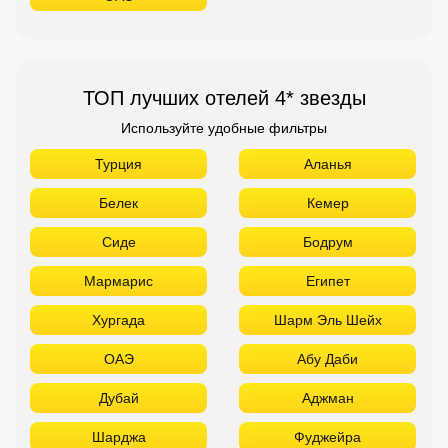
ТОП лучших отелей 4* звезды
Используйте удобные фильтры
Турция
Аланья
Белек
Кемер
Сиде
Бодрум
Мармарис
Египет
Хургада
Шарм Эль Шейх
ОАЭ
Абу Даби
Дубай
Аджман
Шарджа
Фуджейра