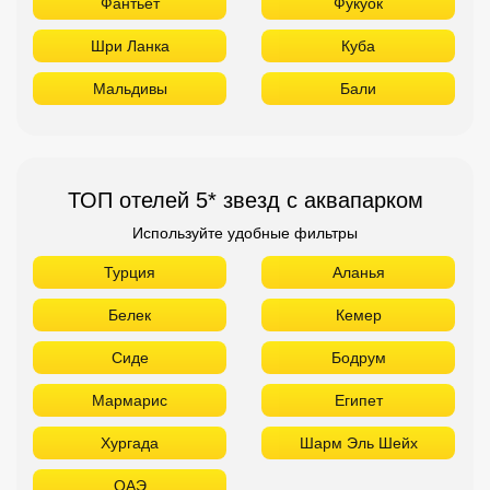
Фантьет
Фукуок
Шри Ланка
Куба
Мальдивы
Бали
ТОП отелей 5* звезд с аквапарком
Используйте удобные фильтры
Турция
Аланья
Белек
Кемер
Сиде
Бодрум
Мармарис
Египет
Хургада
Шарм Эль Шейх
ОАЭ