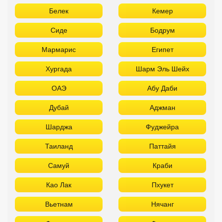
Белек
Кемер
Сиде
Бодрум
Мармарис
Египет
Хургада
Шарм Эль Шейх
ОАЭ
Абу Даби
Дубай
Аджман
Шарджа
Фуджейра
Таиланд
Паттайя
Самуй
Краби
Као Лак
Пхукет
Вьетнам
Нячанг