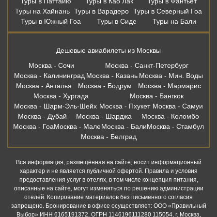
Туры в Паттайю
Туры в Као Лак
Туры в Фантьет
Туры на Хайнань
Туры в Варадеро
Туры в Северный Гоа
Туры в Южный Гоа
Туры в Сиде
Туры на Бали
Дешевые авиабилеты из Москвы
Москва - Сочи
Москва - Санкт-Петербург
Москва - Калининград
Москва - Казань
Москва - Мин. Воды
Москва - Анталья
Москва - Бодрум
Москва - Мармарис
Москва - Хургада
Москва - Бангкок
Москва - Шарм-Эль-Шейх
Москва - Пхукет
Москва - Самуи
Москва - Дубай
Москва - Шарджа
Москва - Коломбо
Москва - Гоа
Москва - Мале
Москва - Бали
Москва - Стамбул
Москва - Белград
Вся информация, размещённая на сайте, носит информационный
характер и не является публичной офертой. Правила и условия
предоставления услуг в отелях, в том числе концепция питания,
описанные на сайте, могут изменяться по решению администрации
отелей. Копирование материалов без письменного согласия
запрещено. Бронирование в офисе осуществляет: ООО «Правильный
Выбор» ИНН 6165191372, ОГРН 1146196111280 115054, г. Москва,