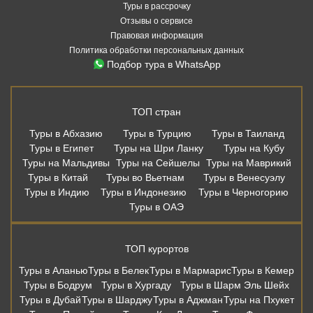
Туры в рассрочку
Отзывы о сервисе
Правовая информация
Политика обработки персональных данных
Подбор тура в WhatsApp
ТОП стран
Туры в Абхазию
Туры в Турцию
Туры в Таиланд
Туры в Египет
Туры на Шри Ланку
Туры на Кубу
Туры на Мальдивы
Туры на Сейшелы
Туры на Маврикий
Туры в Китай
Туры во Вьетнам
Туры в Венесуэлу
Туры в Индию
Туры в Индонезию
Туры в Черногорию
Туры в ОАЭ
ТОП курортов
Туры в Аланью
Туры в Белек
Туры в Мармарис
Туры в Кемер
Туры в Бодрум
Туры в Хургаду
Туры в Шарм Эль Шейх
Туры в Дубай
Туры в Шарджу
Туры в Аджман
Туры на Пхукет