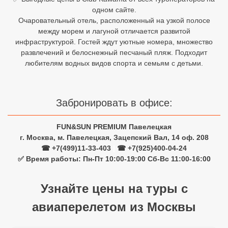
одном сайте.
Египет
Очаровательный отель, расположенный на узкой полосе
между морем и лагуной отличается развитой
Куба
инфраструктурой. Гостей ждут уютные номера, множество
развлечений и белоснежный песчаный пляж. Подходит
Шри Ланка
любителям водных видов спорта и семьям с детьми.
Бали
Вьетнам
Забронировать в офисе:
Хайнань
FUN&SUN PREMIUM Павелецкая
г. Москва, м. Павелецкая, Зацепский Вал, 14 оф. 208
Северный Гоа
☎ +7(499)11-33-403
|
☎ +7(925)400-04-24
✅ Время работы: Пн-Пт 10:00-19:00 Сб-Вс 11:00-16:00
Южный Гоа
Занзибар
Узнайте цены на туры с
Абхазия
авиаперелетом из Москвы
Большой Сочи