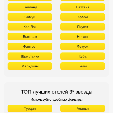
Таиланд
Паттайя
Самуй
Краби
Као Лак
Пхукет
Вьетнам
Нячанг
Фантьет
Фукуок
Шри Ланка
Куба
Мальдивы
Бали
ТОП лучших отелей 3* звезды
Используйте удобные фильтры
Турция
Аланья