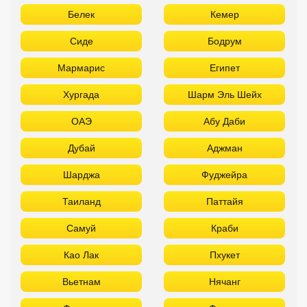
Белек
Кемер
Сиде
Бодрум
Мармарис
Египет
Хургада
Шарм Эль Шейх
ОАЭ
Абу Даби
Дубай
Аджман
Шарджа
Фуджейра
Таиланд
Паттайя
Самуй
Краби
Као Лак
Пхукет
Вьетнам
Нячанг