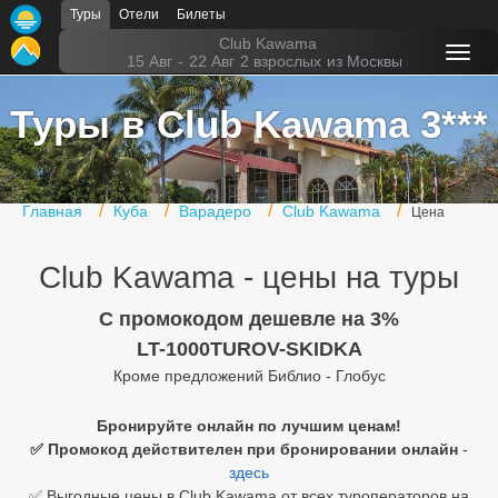
Туры
Отели
Билеты
Главная
Club Kawama
15 Авг
-
22 Авг
2 взрослых
из Москвы
Горящие туры
Туры в Club Kawama 3***
Туры в Турцию
Туры в Египет
Главная
Куба
Варадеро
Club Kawama
Цена
Туры в ОАЭ
Club Kawama - цены на туры
Офис г. Москва
Помощь
C промокодом дешевле на 3%
LT-1000TUROV-SKIDKA
Подборки отелей
Кроме предложений Библио - Глобус
Турция
Бронируйте онлайн по лучшим ценам!
✅ Промокод действителен при бронировании онлайн
-
Таиланд
здесь
ОАЭ
✅ Выгодные цены в Club Kawama от всех туроператоров на