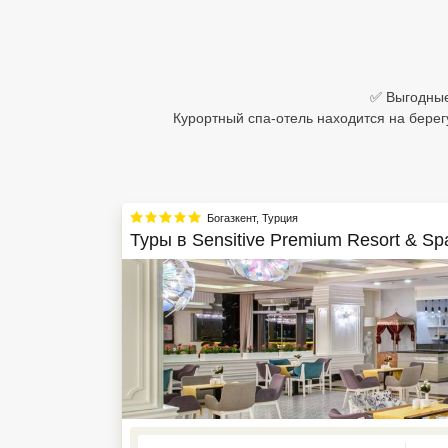
Египет
Куба
✅ Выгодные 
Шри Ланка
Курортный спа-отель находится на берег
Бали
Вьетнам
Богазкент
,
Турция
Хайнань
Туры в
Sensitive Premium Resort & Sp
Северный Гоа
Южный Гоа
Занзибар
Абхазия
Большой Сочи