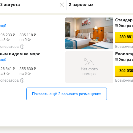
23 августа
2 взрослых
Стандар
ещё
Ультра 
296 233
₽
335 118
₽
280 881
на
8
на
9
роператора
?
Возможны 
вым видом на море
Economy
ещё
Ультра 
Нет фото
326 841
₽
355 630
₽
302 036
номера
на
8
на
9
роператора
?
Возможны 
Показать ещё
2
варианта
размещения