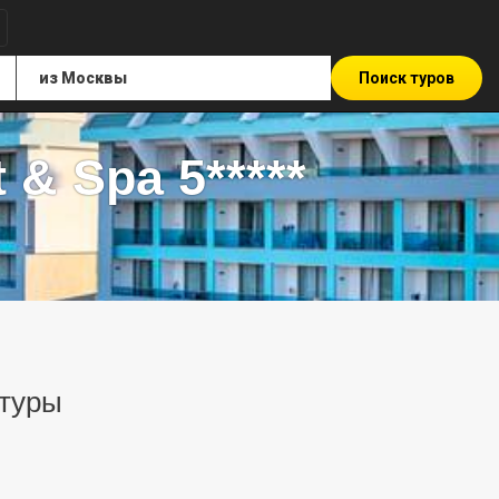
Поиск туров
 & Spa 5*****
 туры