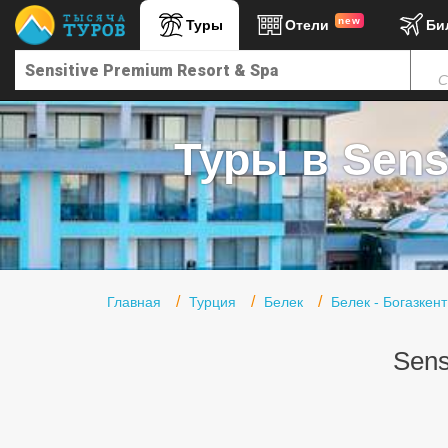
new
Туры
Отели
Би
Главная
С
Горящие туры
Туры в Турцию
Туры в Sensi
Туры в Египет
Туры в ОАЭ
Офис г. Москва
Помощь
Главная
Турция
Белек
Белек - Богазкент
Подборки отелей
Sens
Турция
Таиланд
ОАЭ