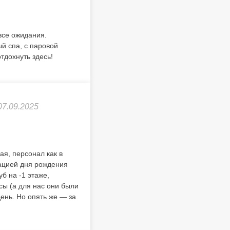
все ожидания.
й спа, с паровой
тдохнуть здесь!
07.09.2025
я, персонал как в
зацией дня рождения
б на -1 этаже,
сы (а для нас они были
ень. Но опять же — за