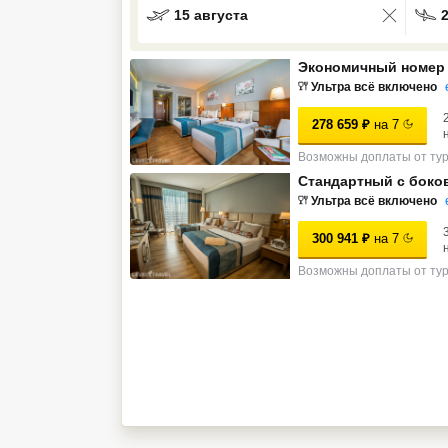
15 августа
Кав Мин Воды
Экономичный номер
Экскурсионные туры
Ультра всё включено
VIP отели 5 звезд
278 659
₽
на
7
ТОП 10 лучших отелей 5*
Возможны доплаты от ту
Стандартный с боко
Ультра всё включено
ТОП 10 недорогих отелей
5*
300 941
₽
на
7
Лучшие отели 4* звезды
Возможны доплаты от ту
Недорогие отели 4*
звезды
Лучшие отели 3* звезды
Недорогие отели 3*
звезды