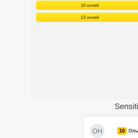
10 ночей
13 ночей
Sensit
10
Оль