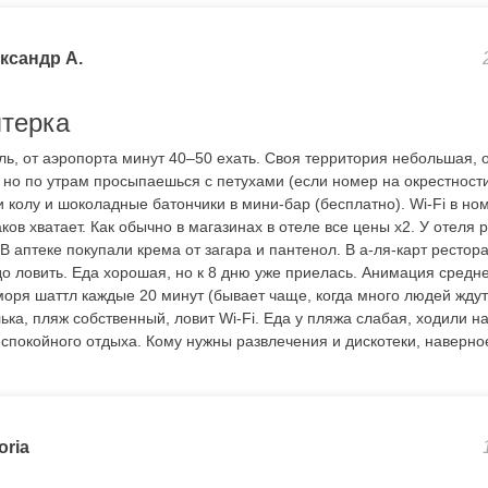
ксандр А.
терка
ль, от аэропорта минут 40–50 ехать. Своя территория небольшая, 
, но по утрам просыпаешься с петухами (если номер на окрестности
 колу и шоколадные батончики в мини-бар (бесплатно). Wi-Fi в ном
ов хватает. Как обычно в магазинах в отеле все цены х2. У отеля 
В аптеке покупали крема от загара и пантенол. В а-ля-карт ресто
адо ловить. Еда хорошая, но к 8 дню уже приелась. Анимация средне
моря шаттл каждые 20 минут (бывает чаще, когда много людей ждут
ька, пляж собственный, ловит Wi-Fi. Еда у пляжа слабая, ходили на
 спокойного отдыха. Кому нужны развлечения и дискотеки, наверно
oria