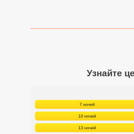
Сетевые отели Турции
Сетевые отели Египта
Сетевые отели ОАЭ
Сетевые отели Таиланда
Сетевые отели Шри Ланки
Узнайте ц
Сетевые отели Вьетнама
Сетевые отели Мальдив
7 ночей
Сетевые отели Бали
10 ночей
Сетевые отели Сейшел
13 ночей
Сетевые отели Маврикия