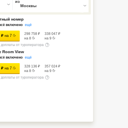
тный номер
всё включено
ещё
298 758
₽
338 047
₽
₽
на
7
на
8
на
9
доплаты от туроператора
?
 Room View
всё включено
ещё
328 136
₽
357 024
₽
₽
на
7
на
8
на
9
доплаты от туроператора
?