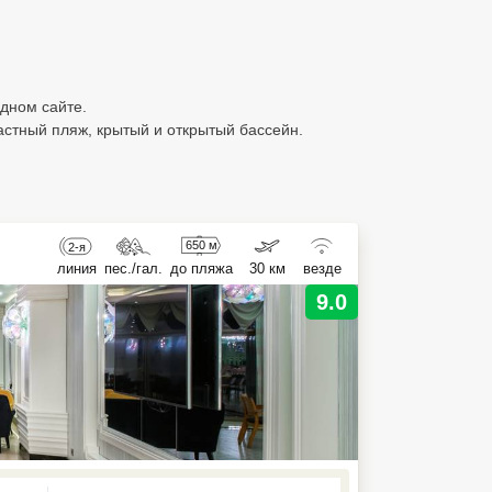
одном сайте.
астный пляж, крытый и открытый бассейн.
650 м
2-я
линия
пес./гал.
до пляжа
30 км
везде
9.0
ed , press Down to open the menu,