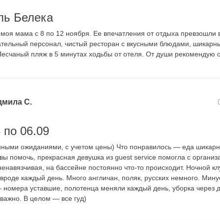
ль Белека
 моя мама с 8 по 12 ноября. Ее впечатления от отдыха превзошли 
ельный персонал, чистый ресторан с вкусными блюдами, шикарны
есчаный пляж в 5 минутах ходьбы от отеля. От души рекомендую о
мила С.
 по 06.09
ными ожиданиями, с учетом цены) Что понравилось — еда шикарна
овы помочь, прекрасная девушка из guest service помогла с органи
ненавязчивая, на бассейне постоянно что-то происходит. Ночной клу
 вроде каждый день. Много англичан, поляк, русских немного. Мину
 номера уставшие, полотенца меняли каждый день, уборка через д
важно. В целом — все гуд)