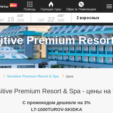
new
леты
Помощь
Горящие туры
Офис м. Павелецкая
АВГ
АВГ
15
22
БТ
СБТ
2026
2026
tive Premium Resort
Sensitive Premium Resort & Spa
Цена
itive Premium Resort & Spa - цены на
C промокодом дешевле на 3%
LT-1000TUROV-SKIDKA