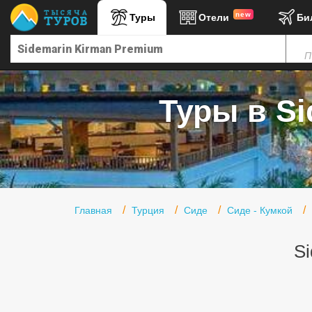
new
Туры
Отели
Би
Главная
П
Горящие туры
Туры в Турцию
Туры в Si
Туры в Египет
Туры в ОАЭ
Офис г. Москва
Помощь
Главная
Турция
Сиде
Сиде - Кумкой
Подборки отелей
Si
Турция
Таиланд
ОАЭ