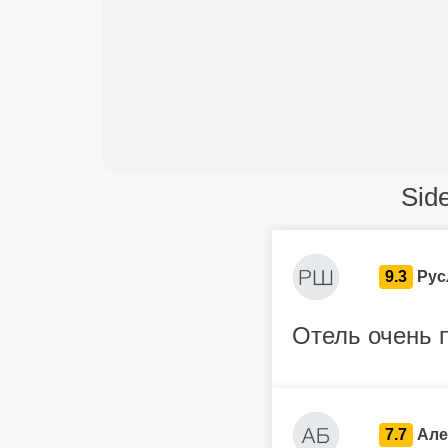
Sid
9.3
Рус
Отель очень 
7.7
Але