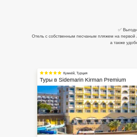
Египет
Куба
✅ Выгодн
Шри Ланка
Отель с собственным песчаным пляжем на первой л
а также удоб
Бали
Вьетнам
Хайнань
Кумкёй
,
Турция
Туры в
Sidemarin Kirman Premium
Северный Гоа
Южный Гоа
Занзибар
Абхазия
Большой Сочи