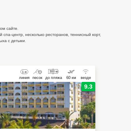
ом сайте.
спа-центр, несколько ресторанов, теннисный корт,
ыха с детьми.
300 м
1-я
линия
песок
до пляжа
60 км
везде
9.3