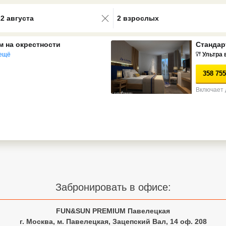
0 results available. Select is focus
22 августа
2 взрослых
м на окрестности
Стандар
ещё
Ультра 
358 755
Включает 
Забронировать в офисе:
FUN&SUN PREMIUM Павелецкая
г. Москва, м. Павелецкая, Зацепский Вал, 14 оф. 208