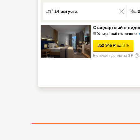
Кав Мин Воды
14 августа
Экскурсионные туры
Стандартный с видо
VIP отели 5 звезд
Ультра всё включено
352 946
₽
на
8
ТОП 10 лучших отелей 5*
Включает доплаты 0 ₽
?
ТОП 10 недорогих отелей
5*
Лучшие отели 4* звезды
Недорогие отели 4*
звезды
Лучшие отели 3* звезды
Недорогие отели 3*
звезды