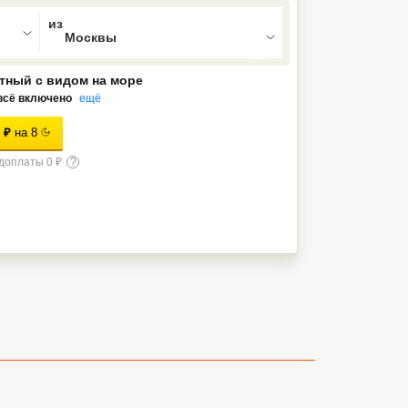
ed , press Down to open the menu,
тный с видом на море
всё включено
ещё
₽
на
8
доплаты 0 ₽
?