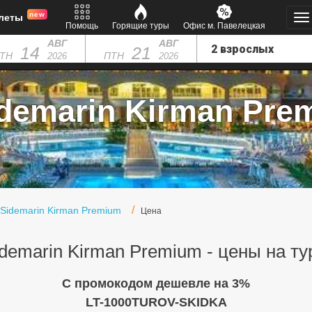
new
леты
Помощь
Горящие туры
Офис м. Павелецкая
АВГ
АВГ
14
21
ТН
ПТН
2026
2026
demarin Kirman Prem
Sidemarin Kirman Premium
Цена
demarin Kirman Premium - цены на т
C промокодом дешевле на 3%
LT-1000TUROV-SKIDKA