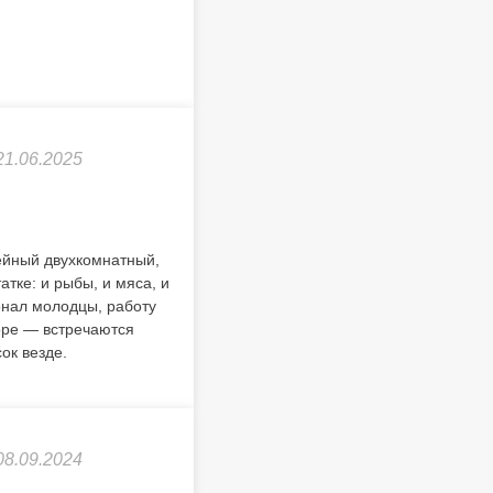
21.06.2025
ейный двухкомнатный,
тке: и рыбы, и мяса, и
онал молодцы, работу
оре — встречаются
ок везде.
08.09.2024