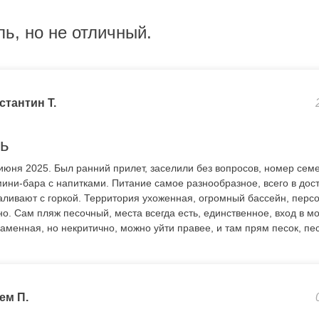
ь, но не отличный.
стантин Т.
ь
июня 2025. Был ранний прилет, заселили без вопросов, номер сем
ини-бара с напитками. Питание самое разнообразное, всего в доста
наливают с горкой. Территория ухоженная, огромный бассейн, перс
о. Сам пляж песочный, места всегда есть, единственное, вход в м
каменная, но некритично, можно уйти правее, и там прям песок, пес
ем П.