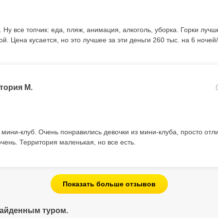
. Ну все топчик: еда, пляж, анимация, алкоголь, уборка. Горки лучш
й. Цена кусается, но это лучшее за эти деньги 260 тыс. на 6 ночей/
тория М.
мини-клуб. Очень понравились девочки из мини-клуба, просто отл
очень. Территория маленькая, но все есть.
Показать больше отзывов
найденным туром.