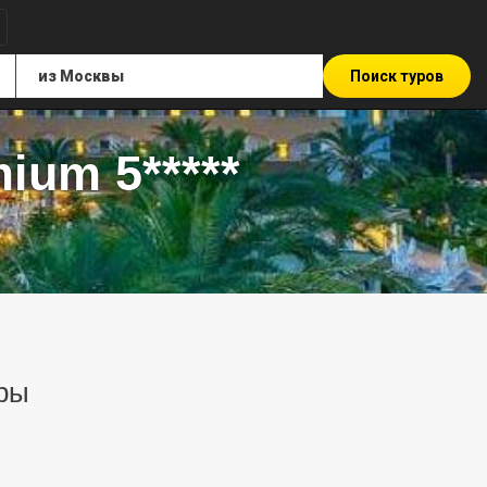
Поиск туров
ium 5*****
уры